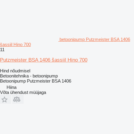
betoonipump Putzmeister BSA 1406
šassiil Hino 700
11
Putzmeister BSA 1406 šassiil Hino 700
Hind nõudmisel
Betoonitehnika - betoonipump
Betoonipump
Putzmeister BSA 1406
Hiina
Võta ühendust müüjaga