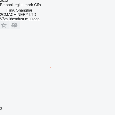
2012
Betoonisegisti mark
Cifa
Hiina, Shanghai
2CMACHINERY LTD
Võta ühendust müüjaga
3