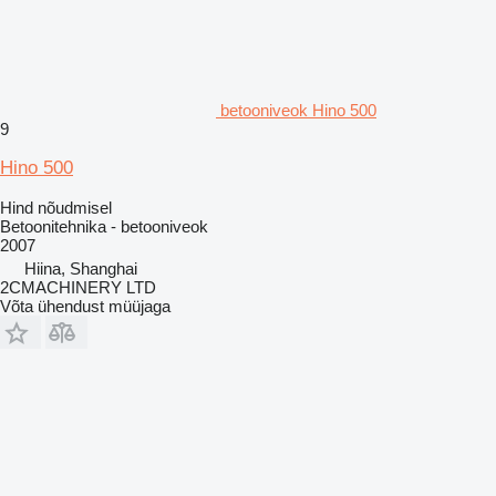
betooniveok Hino 500
9
Hino 500
Hind nõudmisel
Betoonitehnika - betooniveok
2007
Hiina, Shanghai
2CMACHINERY LTD
Võta ühendust müüjaga