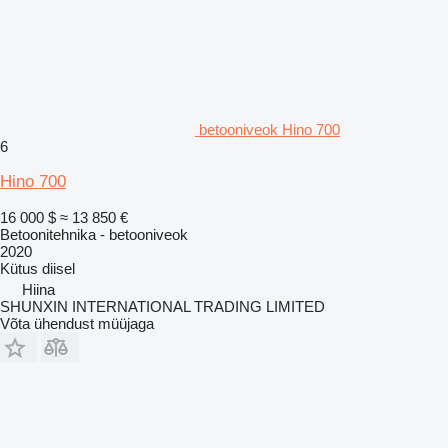
betooniveok Hino 700
6
Hino 700
16 000 $
≈ 13 850 €
Betoonitehnika - betooniveok
2020
Kütus
diisel
Hiina
SHUNXIN INTERNATIONAL TRADING LIMITED
Võta ühendust müüjaga