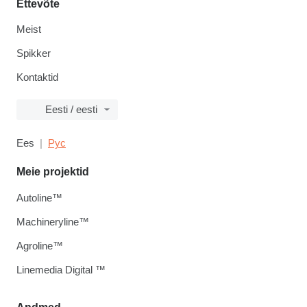
Ettevõte
Meist
Spikker
Kontaktid
Eesti / eesti
Ees
Рус
Meie projektid
Autoline™
Machineryline™
Agroline™
Linemedia Digital ™