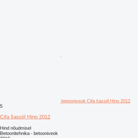
betooniveok Cifa šassiil Hino 2012
5
Cifa šassiil Hino 2012
Hind nõudmisel
Betoonitehnika - betooniveok