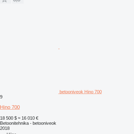
betooniveok Hino 700
9
Hino 700
18 500 $
≈ 16 010 €
Betoonitehnika - betooniveok
2018