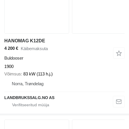
HANOMAG K12DE
4 200 €
Käibemaksuta
Buldooser
1900
Võimsus
83 kW (113 h.j.)
Norra, Trøndelag
LANDBRUKSSALG.NO AS