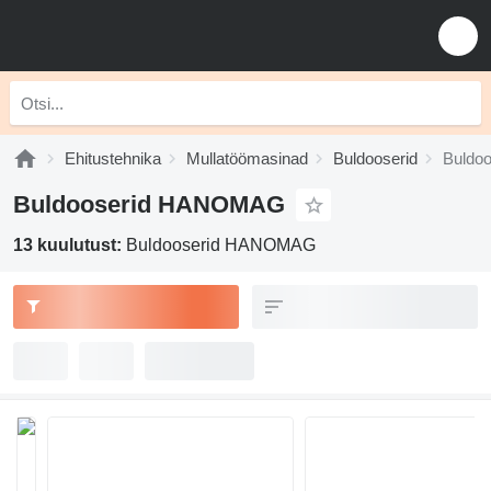
Ehitustehnika
Mullatöömasinad
Buldooserid
Buldo
Buldooserid HANOMAG
13 kuulutust:
Buldooserid HANOMAG