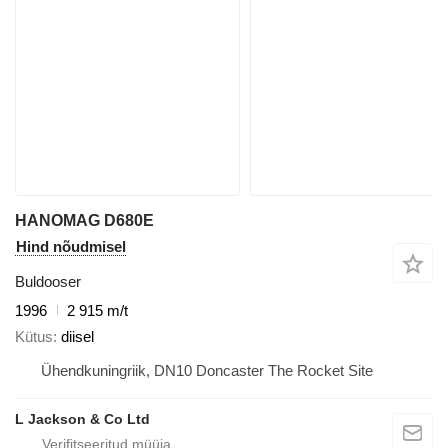
HANOMAG D680E
Hind nõudmisel
Buldooser
1996
2 915 m/t
Kütus
diisel
Ühendkuningriik, DN10 Doncaster The Rocket Site
L Jackson & Co Ltd