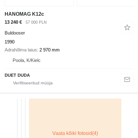
HANOMAG K12c
13 240 €
57 000 PLN
Buldooser
1990
Adrahõlma laius
2 970 mm
Poola, K/Kielc
DUET DUDA