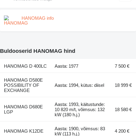
HANOMAG info
Buldooserid HANOMAG hind
HANOMAG D 400LC
Aasta: 1977
7 500 €
HANOMAG D580E
POSSIBILITY OF
Aasta: 1994, kütus: diisel
18 999 €
EXCHANGE
Aasta: 1993, käitustunde:
HANOMAG D680E
10 820 m/t, võimsus: 132
18 580 €
LGP
kW (180 h.j.)
Aasta: 1900, võimsus: 83
HANOMAG K12DE
4 200 €
kW (113 h.j.)