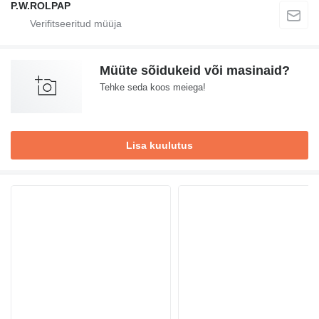
P.W.ROLPAP
Müüte sõidukeid või masinaid?
Tehke seda koos meiega!
Lisa kuulutus