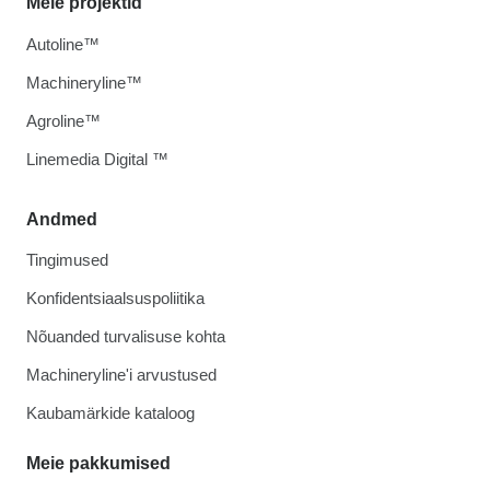
Meie projektid
Autoline™
Machineryline™
Agroline™
Linemedia Digital ™
Andmed
Tingimused
Konfidentsiaalsuspoliitika
Nõuanded turvalisuse kohta
Machineryline'i arvustused
Kaubamärkide kataloog
Meie pakkumised