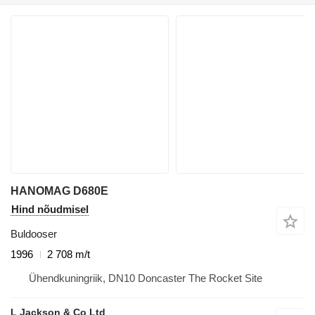
HANOMAG D680E
Hind nõudmisel
Buldooser
1996
2 708 m/t
Ühendkuningriik, DN10 Doncaster The Rocket Site
L Jackson & Co Ltd