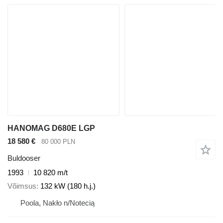
HANOMAG D680E LGP
18 580 €
80 000 PLN
Buldooser
1993
10 820 m/t
Võimsus
132 kW (180 h.j.)
Poola, Nakło n/Notecią