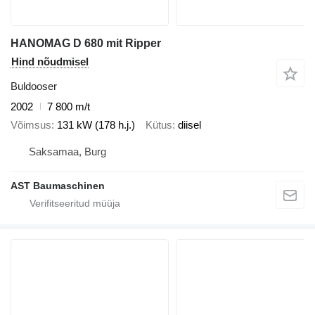
HANOMAG D 680 mit Ripper
Hind nõudmisel
Buldooser
2002
7 800 m/t
Võimsus
131 kW (178 h.j.)
Kütus
diisel
Saksamaa, Burg
AST Baumaschinen