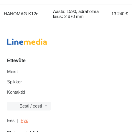
Aasta: 1990, adrahõlma
HANOMAG K12c
13 240 €
laius: 2 970 mm
Ettevõte
Meist
Spikker
Kontaktid
Eesti / eesti
Ees
Рус