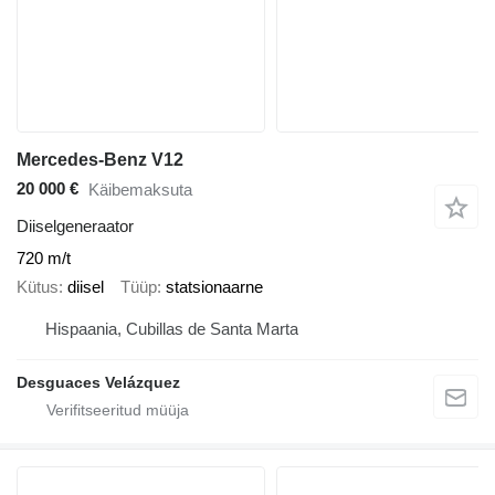
Mercedes-Benz V12
20 000 €
Käibemaksuta
Diiselgeneraator
720 m/t
Kütus
diisel
Tüüp
statsionaarne
Hispaania, Cubillas de Santa Marta
Desguaces Velázquez