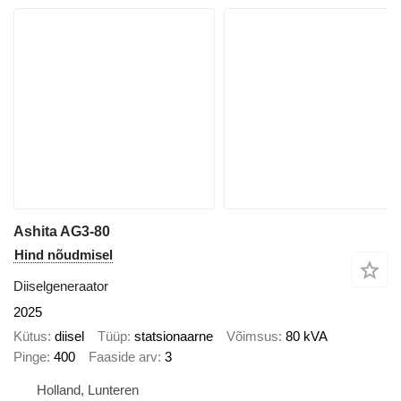
Ashita AG3-80
Hind nõudmisel
Diiselgeneraator
2025
Kütus
diisel
Tüüp
statsionaarne
Võimsus
80 kVA
Pinge
400
Faaside arv
3
Holland, Lunteren