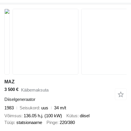
MAZ
3 500 €
Käibemaksuta
Diiselgeneraator
1983
Seisukord
uus
34 m/t
Võimsus
136.05 h.j. (100 kW)
Kütus
diisel
Tüüp
statsionaarne
Pinge
220/380