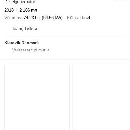
Diiselgeneraator
2018
2 186 m/t
Võimsus
74.23 h.j. (54.56 kW)
Kütus
diisel
Taani, Tølløse
Klaravik Denmark