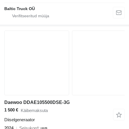
Baltic Truck OÜ
Daewoo DDAE105500DSE-3G
1 500 €
Käibemaksuta
Diiselgeneraator
2024
Seisukord
uus