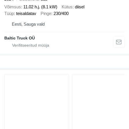
Võimsus
11.02 h.j. (8.1 kW)
Kütus
diisel
Tüüp
teisaldatav
Pinge
230/400
Eesti, Sauga vald
Baltic Truck OÜ