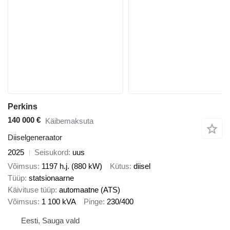
Perkins
140 000 €
Käibemaksuta
Diiselgeneraator
2025
Seisukord
uus
Võimsus
1197 h.j. (880 kW)
Kütus
diisel
Tüüp
statsionaarne
Käivituse tüüp
automaatne (ATS)
Võimsus
1 100 kVA
Pinge
230/400
Eesti, Sauga vald