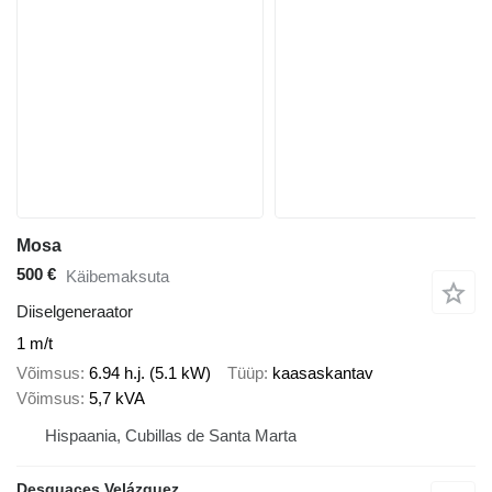
Mosa
500 €
Käibemaksuta
Diiselgeneraator
1 m/t
Võimsus
6.94 h.j. (5.1 kW)
Tüüp
kaasaskantav
Võimsus
5,7 kVA
Hispaania, Cubillas de Santa Marta
Desguaces Velázquez