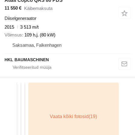
Atlas Copco QAS 80 PDS
11 550 €
Käibemaksuta
Diiselgeneraator
2015
3 513 m/t
Võimsus
109 h.j. (80 kW)
Saksamaa, Falkenhagen
HKL BAUMASCHINEN