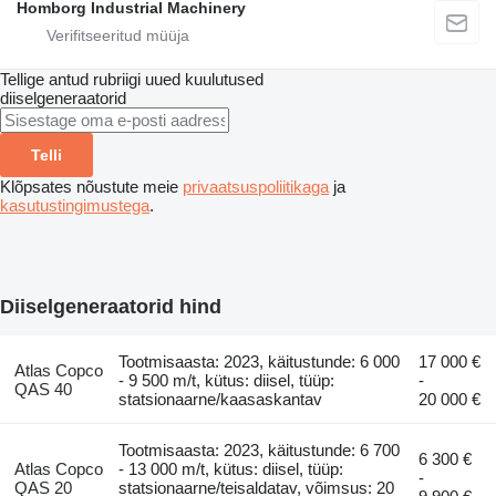
Homborg Industrial Machinery
Tellige antud rubriigi uued kuulutused
diiselgeneraatorid
Telli
Klõpsates nõustute meie
privaatsuspoliitikaga
ja
kasutustingimustega
.
Diiselgeneraatorid hind
Tootmisaasta: 2023, käitustunde: 6 000
17 000 €
Atlas Copco
- 9 500 m/t, kütus: diisel, tüüp:
-
QAS 40
statsionaarne/kaasaskantav
20 000 €
Tootmisaasta: 2023, käitustunde: 6 700
6 300 €
Atlas Copco
- 13 000 m/t, kütus: diisel, tüüp:
-
QAS 20
statsionaarne/teisaldatav, võimsus: 20