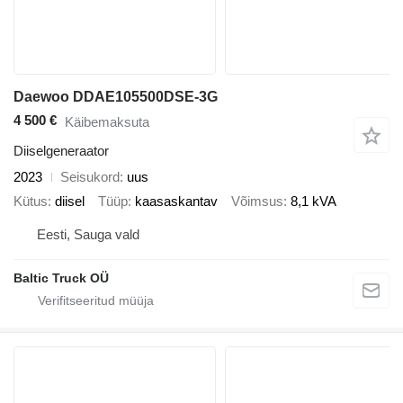
Daewoo DDAE105500DSE-3G
4 500 €
Käibemaksuta
Diiselgeneraator
2023
Seisukord
uus
Kütus
diisel
Tüüp
kaasaskantav
Võimsus
8,1 kVA
Eesti, Sauga vald
Baltic Truck OÜ