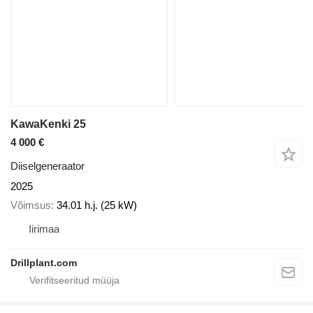
KawaKenki 25
4 000 €
Diiselgeneraator
2025
Võimsus
34.01 h.j. (25 kW)
Iirimaa
Drillplant.com