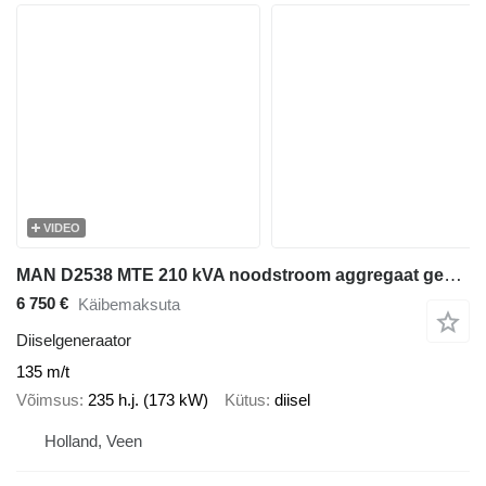
VIDEO
MAN D2538 MTE 210 kVA noodstroom aggregaat generatorset
6 750 €
Käibemaksuta
Diiselgeneraator
135 m/t
Võimsus
235 h.j. (173 kW)
Kütus
diisel
Holland, Veen