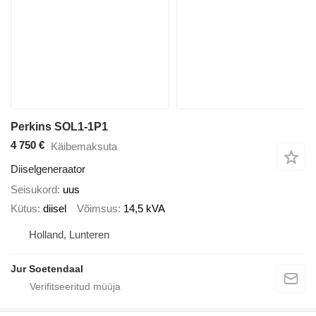
Perkins SOL1-1P1
4 750 €
Käibemaksuta
Diiselgeneraator
Seisukord
uus
Kütus
diisel
Võimsus
14,5 kVA
Holland, Lunteren
Jur Soetendaal