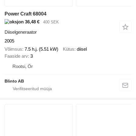
Power Craft 68004
36,48 €
400 SEK
Diiselgeneraator
2005
Võimsus
7.5 h.j. (5.51 kW)
Kütus
diisel
Faaside arv
3
Rootsi, Ör
Blinto AB