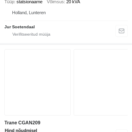
Tüüp
statsionaarne
Võimsus
20 kVA
Holland, Lunteren
Jur Soetendaal
Trane CGAN209
Hind nõudmisel