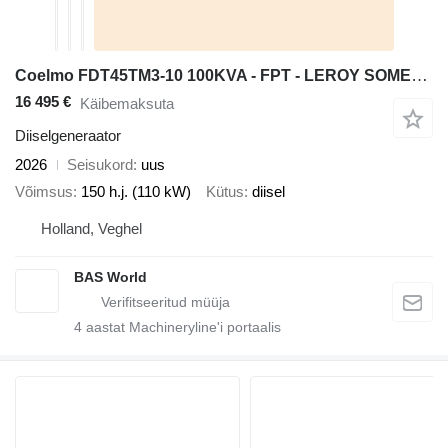
Coelmo FDT45TM3-10 100KVA - FPT - LEROY SOMER - STAGE 0
16 495 €
Käibemaksuta
Diiselgeneraator
2026
Seisukord
uus
Võimsus
150 h.j. (110 kW)
Kütus
diisel
Holland, Veghel
BAS World
4
aastat Machineryline'i portaalis