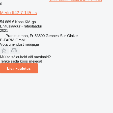
6
Merlo tf42-7-145-cs
54 889 €
Koos KM-ga
Ehituslaadur - rataslaadur
2021
Prantsusmaa, Fr-53500 Gennes-Sur-Glaize
E-FARM GmbH
Võta ühendust müüjaga
Müüte sõidukeid või masinaid?
Tehke seda koos meiega!
Lisa kuulutus