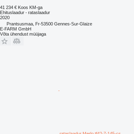
41 234 €
Koos KM-ga
Ehituslaadur - rataslaadur
2020
Prantsusmaa, Fr-53500 Gennes-Sur-Glaize
E-FARM GmbH
Võta ühendust müüjaga
rataslaadur Merlo tf42-7-145-cs