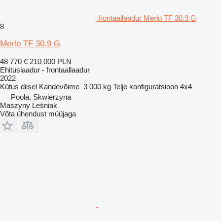
frontaallaadur Merlo TF 30.9 G
8
Merlo TF 30.9 G
48 770 €
210 000 PLN
Ehituslaadur - frontaallaadur
2022
Kütus
diisel
Kandevõime
3 000 kg
Telje konfiguratsioon
4x4
Poola, Skwierzyna
Maszyny Leśniak
Võta ühendust müüjaga