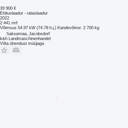
39 900 €
Ehituslaadur - rataslaadur
2022
2 441 m/t
Võimsus
54.97 kW (74.78 h.j.)
Kandevõime
2 700 kg
Saksamaa, Jacobsdorf
k&h Landmaschinenhandel
Võta ühendust müüjaga