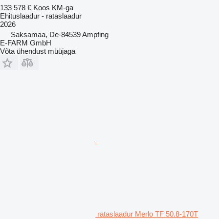
133 578 €
Koos KM-ga
Ehituslaadur - rataslaadur
2026
Saksamaa, De-84539 Ampfing
E-FARM GmbH
Võta ühendust müüjaga
rataslaadur Merlo TF 50.8-170T