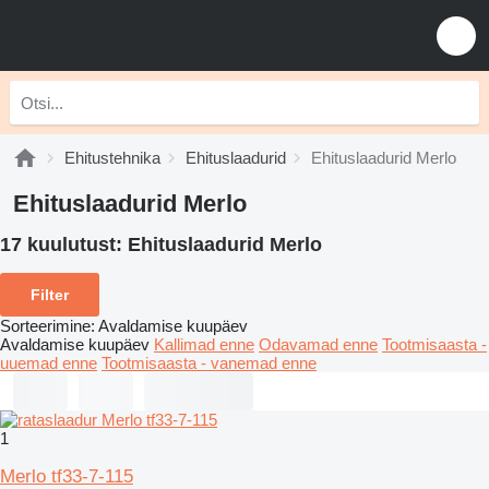
Ehitustehnika
Ehituslaadurid
Ehituslaadurid Merlo
Ehituslaadurid Merlo
17 kuulutust:
Ehituslaadurid Merlo
Filter
Sorteerimine
:
Avaldamise kuupäev
Avaldamise kuupäev
Kallimad enne
Odavamad enne
Tootmisaasta -
uuemad enne
Tootmisaasta - vanemad enne
1
Merlo tf33-7-115