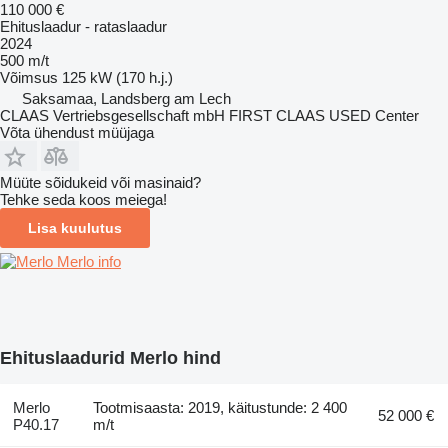
110 000 €
Ehituslaadur - rataslaadur
2024
500 m/t
Võimsus
125 kW (170 h.j.)
Saksamaa, Landsberg am Lech
CLAAS Vertriebsgesellschaft mbH FIRST CLAAS USED Center
Võta ühendust müüjaga
Müüte sõidukeid või masinaid?
Tehke seda koos meiega!
Lisa kuulutus
Merlo info
Ehituslaadurid Merlo hind
Merlo
Tootmisaasta: 2019, käitustunde: 2 400
52 000 €
P40.17
m/t