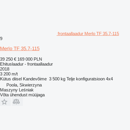
frontaallaadur Merlo TF 35.7-115
9
Merlo TF 35.7-115
39 250 €
169 000 PLN
Ehituslaadur - frontaallaadur
2018
3 200 m/t
Kütus
diisel
Kandevõime
3 500 kg
Telje konfiguratsioon
4x4
Poola, Skwierzyna
Maszyny Leśniak
Võta ühendust müüjaga