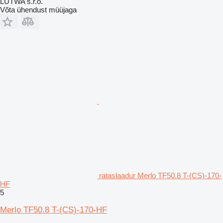
LUTWA s.r.o.
Võta ühendust müüjaga
rataslaadur Merlo TF50.8 T-(CS)-170-
HF
5
Merlo TF50.8 T-(CS)-170-HF