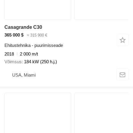
Casagrande C30
365 000 $
≈ 315 900 €
Ehitustehnika - puurimisseade
2018
2 000 m/t
Võimsus
184 kW (250 h.j.)
USA, Miami