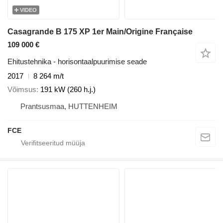
VIDEO
Casagrande B 175 XP 1er Main/Origine Française
109 000 €
Ehitustehnika - horisontaalpuurimise seade
2017
8 264 m/t
Võimsus
191 kW (260 h.j.)
Prantsusmaa, HUTTENHEIM
FCE