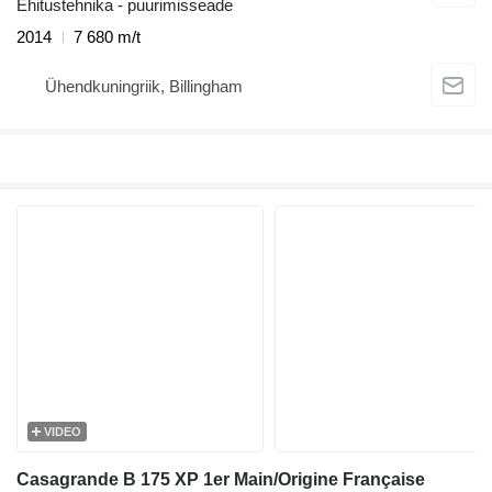
Ehitustehnika - puurimisseade
2014
7 680 m/t
Ühendkuningriik, Billingham
VIDEO
Casagrande B 175 XP 1er Main/Origine Française