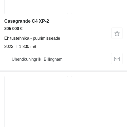
Casagrande C4 XP-2
205 000 €
Ehitustehnika - puurimisseade
2023
1 800 m/t
Ühendkuningriik, Billingham