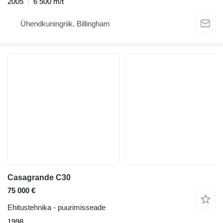
2005
6 500 m/t
Ühendkuningriik, Billingham
Casagrande C30
75 000 €
Ehitustehnika - puurimisseade
1998