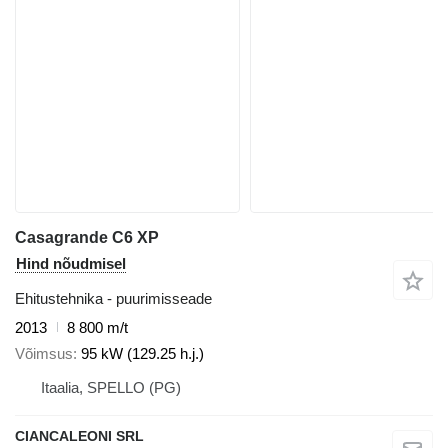
Casagrande C6 XP
Hind nõudmisel
Ehitustehnika - puurimisseade
2013
8 800 m/t
Võimsus
95 kW (129.25 h.j.)
Itaalia, SPELLO (PG)
CIANCALEONI SRL