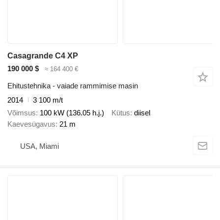
Casagrande C4 XP
190 000 $
≈ 164 400 €
Ehitustehnika - vaiade rammimise masin
2014
3 100 m/t
Võimsus
100 kW (136.05 h.j.)
Kütus
diisel
Kaevesügavus
21 m
USA, Miami