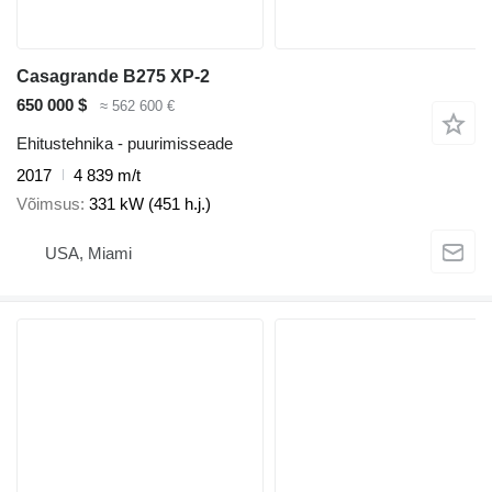
Casagrande B275 XP-2
650 000 $
≈ 562 600 €
Ehitustehnika - puurimisseade
2017
4 839 m/t
Võimsus
331 kW (451 h.j.)
USA, Miami