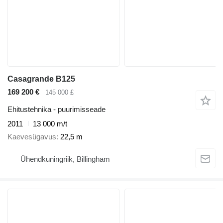
Casagrande B125
169 200 €
145 000 £
Ehitustehnika - puurimisseade
2011
13 000 m/t
Kaevesügavus
22,5 m
Ühendkuningriik, Billingham