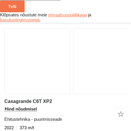
Telli
Klõpsates nõustute meie
privaatsuspoliitikaga
ja
kasutustingimustega
.
Casagrande C6T XP2
Hind nõudmisel
Ehitustehnika - puurimisseade
2022
373 m/t