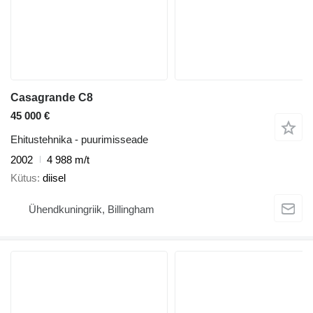
Casagrande C8
45 000 €
Ehitustehnika - puurimisseade
2002
4 988 m/t
Kütus
diisel
Ühendkuningriik, Billingham