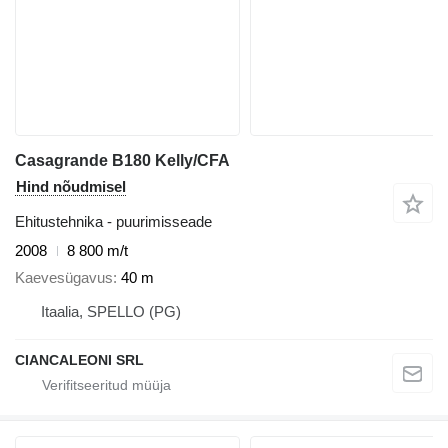
Casagrande B180 Kelly/CFA
Hind nõudmisel
Ehitustehnika - puurimisseade
2008
8 800 m/t
Kaevesügavus
40 m
Itaalia, SPELLO (PG)
CIANCALEONI SRL