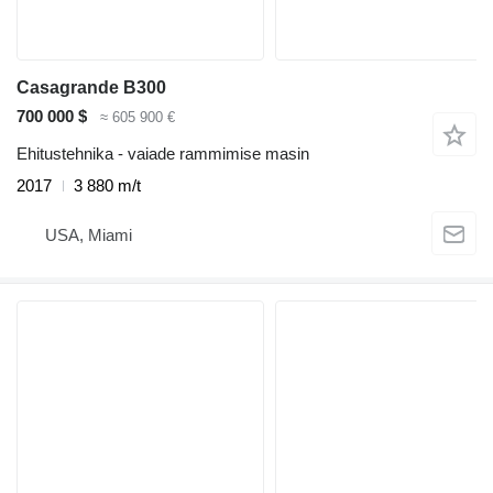
Casagrande B300
700 000 $
≈ 605 900 €
Ehitustehnika - vaiade rammimise masin
2017
3 880 m/t
USA, Miami