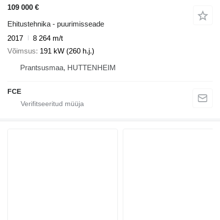
109 000 €
Ehitustehnika - puurimisseade
2017
8 264 m/t
Võimsus
191 kW (260 h.j.)
Prantsusmaa, HUTTENHEIM
FCE