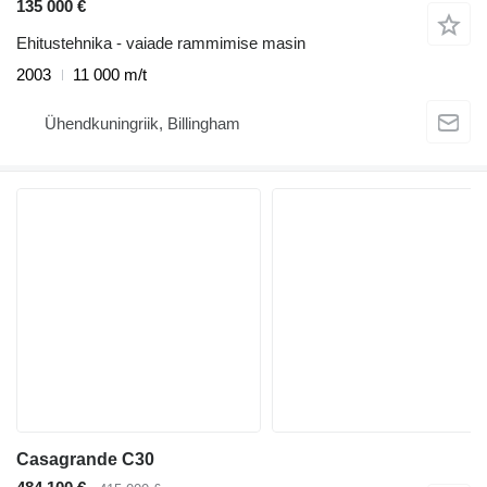
135 000 €
Ehitustehnika - vaiade rammimise masin
2003
11 000 m/t
Ühendkuningriik, Billingham
Casagrande C30