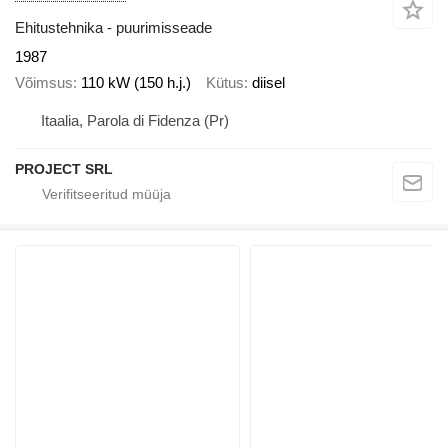
Ehitustehnika - puurimisseade
1987
Võimsus
110 kW (150 h.j.)
Kütus
diisel
Itaalia, Parola di Fidenza (Pr)
PROJECT SRL