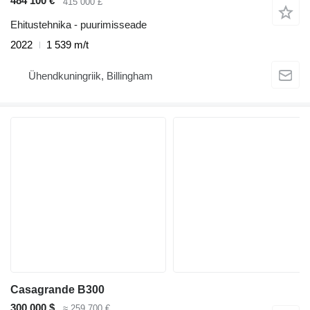
484 100 €
415 000 £
Ehitustehnika - puurimisseade
2022
1 539 m/t
Ühendkuningriik, Billingham
Casagrande B300
300 000 $
≈ 259 700 €