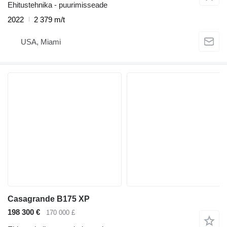
Ehitustehnika - puurimisseade
2022
2 379 m/t
USA, Miami
Casagrande B175 XP
198 300 €
170 000 £