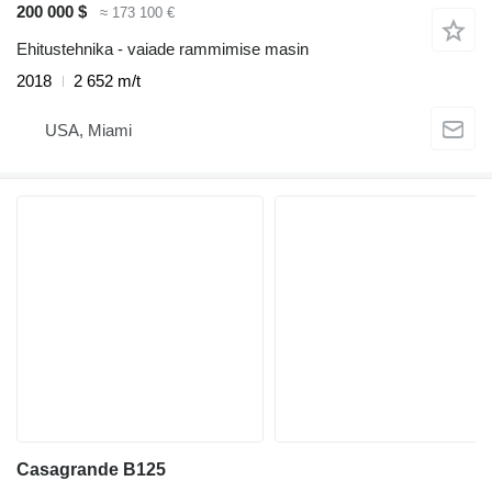
200 000 $
≈ 173 100 €
Ehitustehnika - vaiade rammimise masin
2018
2 652 m/t
USA, Miami
Casagrande B125