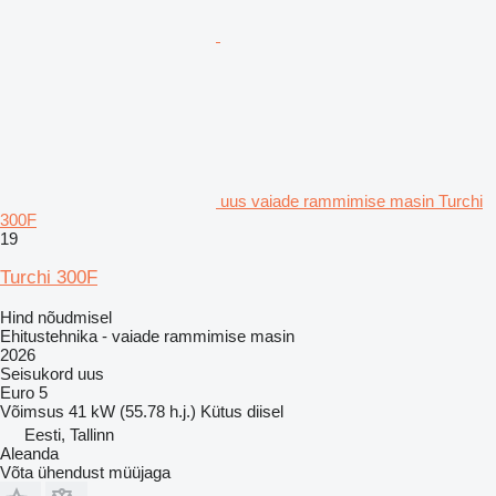
uus vaiade rammimise masin Turchi
300F
19
Turchi 300F
Hind nõudmisel
Ehitustehnika - vaiade rammimise masin
2026
Seisukord
uus
Euro 5
Võimsus
41 kW (55.78 h.j.)
Kütus
diisel
Eesti, Tallinn
Aleanda
Võta ühendust müüjaga