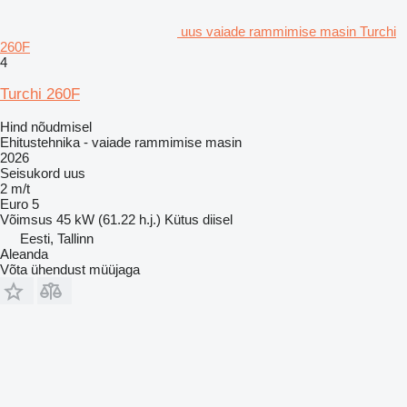
uus vaiade rammimise masin Turchi
260F
4
Turchi 260F
Hind nõudmisel
Ehitustehnika - vaiade rammimise masin
2026
Seisukord
uus
2 m/t
Euro 5
Võimsus
45 kW (61.22 h.j.)
Kütus
diisel
Eesti, Tallinn
Aleanda
Võta ühendust müüjaga