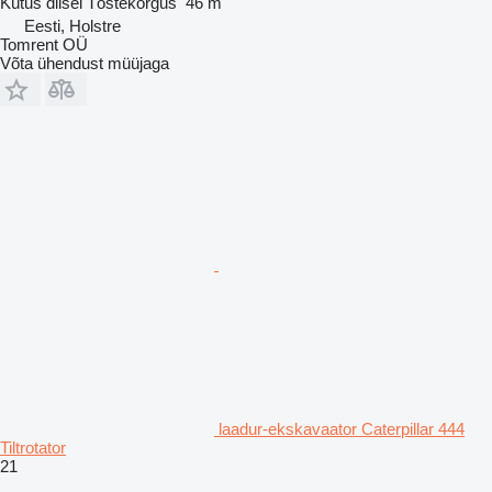
Kütus
diisel
Tõstekõrgus
46 m
Eesti, Holstre
Tomrent OÜ
Võta ühendust müüjaga
laadur-ekskavaator Caterpillar 444
Tiltrotator
21