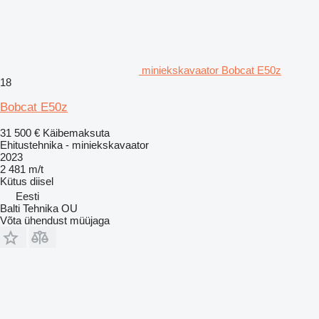
miniekskavaator Bobcat E50z
18
Bobcat E50z
31 500 €
Käibemaksuta
Ehitustehnika - miniekskavaator
2023
2 481 m/t
Kütus
diisel
Eesti
Balti Tehnika OU
Võta ühendust müüjaga