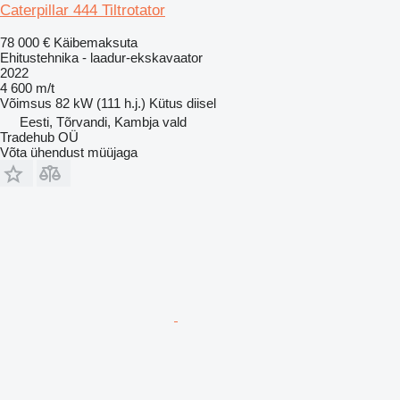
Caterpillar 444 Tiltrotator
78 000 €
Käibemaksuta
Ehitustehnika - laadur-ekskavaator
2022
4 600 m/t
Võimsus
82 kW (111 h.j.)
Kütus
diisel
Eesti, Tõrvandi, Kambja vald
Tradehub OÜ
Võta ühendust müüjaga