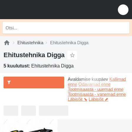
Ehitustehnika
Ehitustehnika Digga
Ehitustehnika Digga
5 kuulutust:
Ehitustehnika Digga
Avaldamise kuupäev
Kallimad
enne
Odavamad enne
Tootmisaasta - uuemad enne
Tootmisaasta - vanemad enne
Läbisõit ⬊
Läbisõit ⬈