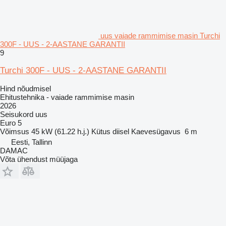
uus vaiade rammimise masin Turchi
300F - UUS - 2-AASTANE GARANTII
9
Turchi 300F - UUS - 2-AASTANE GARANTII
Hind nõudmisel
Ehitustehnika - vaiade rammimise masin
2026
Seisukord
uus
Euro 5
Võimsus
45 kW (61.22 h.j.)
Kütus
diisel
Kaevesügavus
6 m
Eesti, Tallinn
DAMAC
Võta ühendust müüjaga