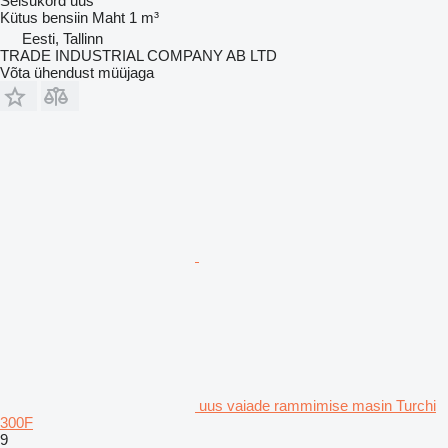
Seisukord
uus
Kütus
bensiin
Maht
1 m³
Eesti, Tallinn
TRADE INDUSTRIAL COMPANY AB LTD
Võta ühendust müüjaga
uus vaiade rammimise masin Turchi
300F
9