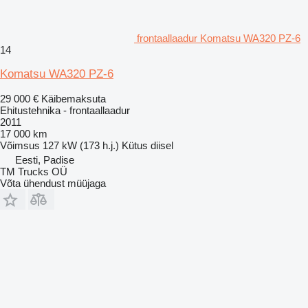
frontaallaadur Komatsu WA320 PZ-6
14
Komatsu WA320 PZ-6
29 000 €
Käibemaksuta
Ehitustehnika - frontaallaadur
2011
17 000 km
Võimsus
127 kW (173 h.j.)
Kütus
diisel
Eesti, Padise
TM Trucks OÜ
Võta ühendust müüjaga