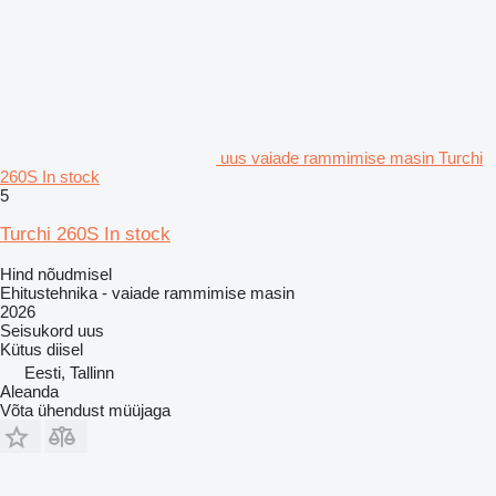
uus vaiade rammimise masin Turchi
260S In stock
5
Turchi 260S In stock
Hind nõudmisel
Ehitustehnika - vaiade rammimise masin
2026
Seisukord
uus
Kütus
diisel
Eesti, Tallinn
Aleanda
Võta ühendust müüjaga