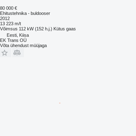
80 000 €
Ehitustehnika - buldooser
2012
13 223 m/t
Võimsus
112 kW (152 h.j.)
Kütus
gaas
Eesti, Kiisa
EK Trans OÜ
Võta ühendust müüjaga