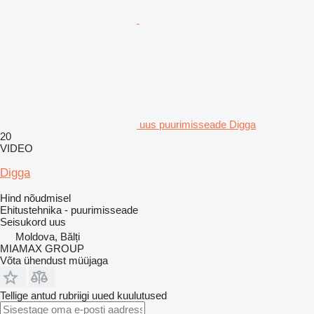
uus puurimisseade Digga
20
VIDEO
Digga
Hind nõudmisel
Ehitustehnika - puurimisseade
Seisukord
uus
Moldova, Bălți
MIAMAX GROUP
Võta ühendust müüjaga
Tellige antud rubriigi uued kuulutused