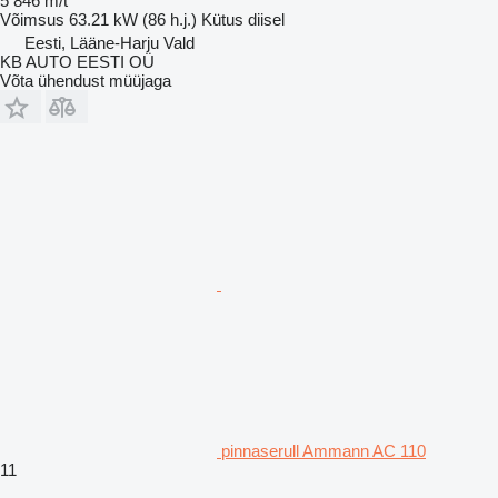
5 846 m/t
Võimsus
63.21 kW (86 h.j.)
Kütus
diisel
Eesti, Lääne-Harju Vald
KB AUTO EESTI OÜ
Võta ühendust müüjaga
pinnaserull Ammann AC 110
11