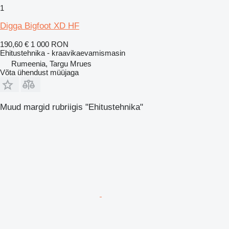
1
Digga Bigfoot XD HF
190,60 €
1 000 RON
Ehitustehnika - kraavikaevamismasin
Rumeenia, Targu Mrues
Võta ühendust müüjaga
Muud margid rubriigis "Ehitustehnika"