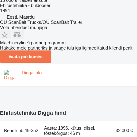
15 000 €
Käibemaksuta
Ehitustehnika - buldooser
1994
Eesti, Maardu
OÜ ScanBalt Trucks/OÜ ScanBalt Trailer
Võta ühendust müüjaga
Machineryline'i partnerprogramm
Hakake meie partneriks ja saage tulu iga ligimeelitatud kliendi pealt
Vaata pakkumist
Digga info
Ehitustehnika Digga hind
Aasta: 1996, kütus: diisel,
Benelli pb 45-352
32 000 €
tõstekõrgus: 46 m