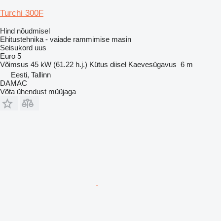
Turchi 300F
Hind nõudmisel
Ehitustehnika - vaiade rammimise masin
Seisukord
uus
Euro 5
Võimsus
45 kW (61.22 h.j.)
Kütus
diisel
Kaevesügavus
6 m
Eesti, Tallinn
DAMAC
Võta ühendust müüjaga