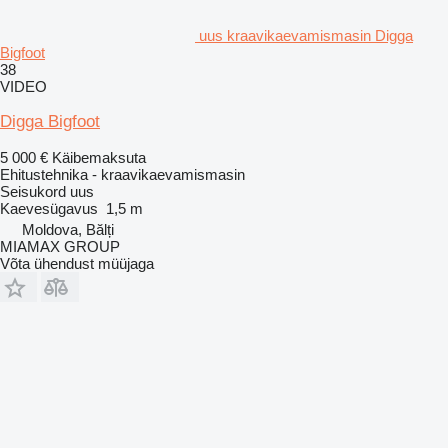
uus kraavikaevamismasin Digga
Bigfoot
38
VIDEO
Digga Bigfoot
5 000 €
Käibemaksuta
Ehitustehnika - kraavikaevamismasin
Seisukord
uus
Kaevesügavus
1,5 m
Moldova, Bălți
MIAMAX GROUP
Võta ühendust müüjaga