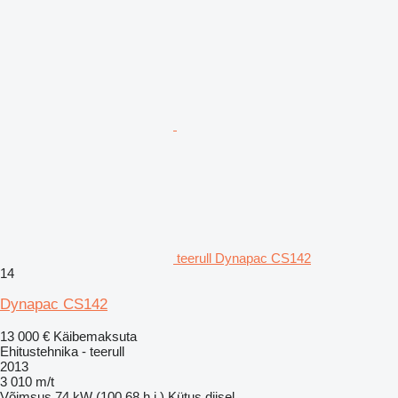
teerull Dynapac CS142
14
Dynapac CS142
13 000 €
Käibemaksuta
Ehitustehnika - teerull
2013
3 010 m/t
Võimsus
74 kW (100.68 h.j.)
Kütus
diisel