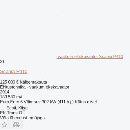
vaakum ekskavaator Scania P410
21
Scania P410
125 000 €
Käibemaksuta
Ehitustehnika - vaakum ekskavaator
2014
183 580 m/t
Euro
Euro 6
Võimsus
302 kW (411 h.j.)
Kütus
diisel
Eesti, Kiisa
EK Trans OÜ
Võta ühendust müüjaga