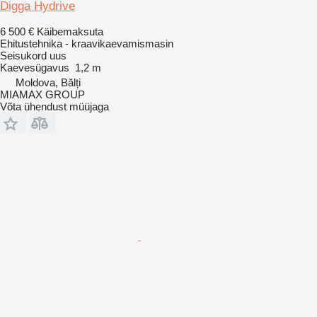
Digga Hydrive
6 500 €
Käibemaksuta
Ehitustehnika - kraavikaevamismasin
Seisukord
uus
Kaevesügavus
1,2 m
Moldova, Bălți
MIAMAX GROUP
Võta ühendust müüjaga