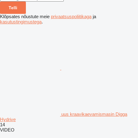
Telli
Klõpsates nõustute meie
privaatsuspoliitikaga
ja
kasutustingimustega
.
uus kraavikaevamismasin Digga
Hydrive
14
VIDEO