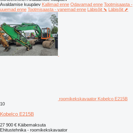
Avaldamise kuupäev
Kallimad enne
Odavamad enne
Tootmisaasta -
uuemad enne
Tootmisaasta - vanemad enne
Läbisõit ⬊
Läbisõit ⬈
roomikekskavaator Kobelco E215B
10
Kobelco E215B
27 900 €
Käibemaksuta
Ehitustehnika - roomikekskavaator