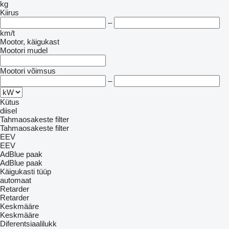
kg
Kiirus
–
km/t
Mootor, käigukast
Mootori mudel
Mootori võimsus
–
Kütus
diisel
Tahmaosakeste filter
Tahmaosakeste filter
EEV
EEV
AdBlue paak
AdBlue paak
Käigukasti tüüp
automaat
Retarder
Retarder
Keskmääre
Keskmääre
Diferentsiaalilukk