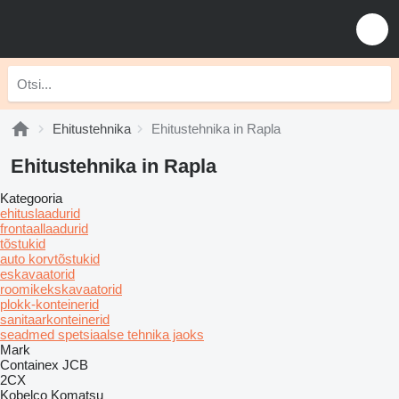
Ehitustehnika
Ehitustehnika in Rapla
Ehitustehnika in Rapla
Kategooria
ehituslaadurid
frontaallaadurid
tõstukid
auto korvtõstukid
eskavaatorid
roomikekskavaatorid
plokk-konteinerid
sanitaarkonteinerid
seadmed spetsiaalse tehnika jaoks
Mark
Containex
JCB
2CX
Kobelco
Komatsu