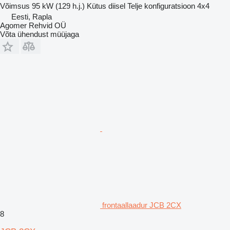
Võimsus
95 kW (129 h.j.)
Kütus
diisel
Telje konfiguratsioon
4x4
Eesti, Rapla
Agomer Rehvid OÜ
Võta ühendust müüjaga
frontaallaadur JCB 2CX
8