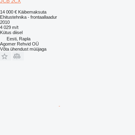
JCB 2CX
14 000 €
Käibemaksuta
Ehitustehnika - frontaallaadur
2010
4 029 m/t
Kütus
diisel
Eesti, Rapla
Agomer Rehvid OÜ
Võta ühendust müüjaga