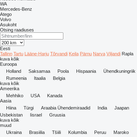
WA
Mercedes-Benz
Atego
Volvo
Asukoht
Otsing raadiuses
Eesti
Tallinn
Tartu
Lääne-Harju
Tõrvandi
Keila
Pärnu
Narva
Viljandi
Rapla
kuva kõik
Euroopa
Holland
Saksamaa
Poola
Hispaania
Ühendkuningriik
Rumeenia
Itaalia
Belgia
kuva kõik
Ameerika
Mehhiko
USA
Kanada
Aasia
Hiina
Türgi
Araabia Ühendemiraadid
India
Jaapan
Usbekistan
Iisrael
Gruusia
kuva kõik
muud
Ukraina
Brasiilia
Tšiili
Kolumbia
Peruu
Maroko