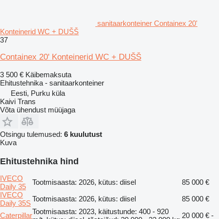
sanitaarkonteiner Containex 20'
Konteinerid WC + DUŠŠ
37
Containex 20' Konteinerid WC + DUŠŠ
3 500 €
Käibemaksuta
Ehitustehnika - sanitaarkonteiner
Eesti, Purku küla
Kaivi Trans
Võta ühendust müüjaga
Otsingu tulemused:
6 kuulutust
Kuva
Ehitustehnika hind
IVECO
Tootmisaasta: 2026, kütus: diisel
85 000 €
Daily 35
IVECO
Tootmisaasta: 2026, kütus: diisel
85 000 €
Daily 35S
Tootmisaasta: 2023, käitustunde: 400 - 920
Caterpillar
20 000 € -