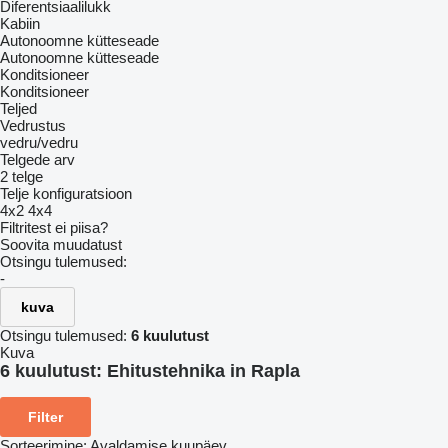
Diferentsiaalilukk
Kabiin
Autonoomne kütteseade
Autonoomne kütteseade
Konditsioneer
Konditsioneer
Teljed
Vedrustus
vedru/vedru
Telgede arv
2 telge
Telje konfiguratsioon
4x2
4x4
Filtritest ei piisa?
Soovita muudatust
Otsingu tulemused:
-
kuva
Otsingu tulemused:
6 kuulutust
Kuva
6 kuulutust:
Ehitustehnika in Rapla
Filter
Sorteerimine
:
Avaldamise kuupäev