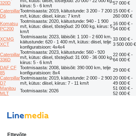
m/t, kütus: diisel, tõstejõud: 20 000 - 22 000 kg,
320D
57 000 €
kiirus: 5 - 6 km/t
Caterpillar
Tootmisaasta: 2019, käitustunde: 3 200 - 7 200
15 000 € -
D6
m/t, kütus: diisel, kiirus: 7 km/t
260 000 €
Tootmisaasta: 2020, käitustunde: 940 - 1 900
Komatsu
16 000 € -
m/t, kütus: diisel, tõstejõud: 20 000 kg, kiirus: 5
PC200
54 000 €
km/t
Tootmisaasta: 2023, läbisõit: 1 100 - 2 600 km,
XCMG
33 000 € -
käitustunde: 620 - 1 400 m/t, kütus: diisel, telje
XCT
3 500 000 €
konfiguratsioon: 4x4x4
Tootmisaasta: 2023, käitustunde: 560 - 920
Caterpillar
22 000 € -
m/t, kütus: diisel, tõstejõud: 31 000 - 36 000 kg,
336D
64 000 €
kiirus: 5 - 6 km/t
DAF CF
Tootmisaasta: 2008, läbisõit: 390 000 km, telje
29 000 €
85
konfiguratsioon: 8x4
Caterpillar
Tootmisaasta: 2019, käitustunde: 2 000 - 2 900
20 000 € -
D7
m/t, kütus: diisel, kiirus: 7 - 11 km/t
49 000 €
Manitou
51 000 € -
Tootmisaasta: 2026
MLT
52 000 €
Ettevõte