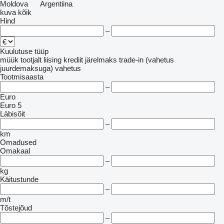
Moldova
Argentiina
kuva kõik
Hind
–
Kuulutuse tüüp
müük
tootjalt
liising
krediit
järelmaks
trade-in (vahetus
juurdemaksuga)
vahetus
Tootmisaasta
–
Euro
Euro 5
Läbisõit
–
km
Omadused
Omakaal
–
kg
Käitustunde
–
m/t
Tõstejõud
–