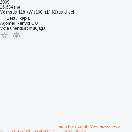
2009
16 634 m/t
Võimsus
118 kW (160 h.j.)
Kütus
diisel
Eesti, Rapla
Agomer Rehvid OÜ
Võta ühendust müüjaga
auto korvtõstuk Mercedes-Benz
ATEGO 822/ RUTHMANN STEIGER TK145