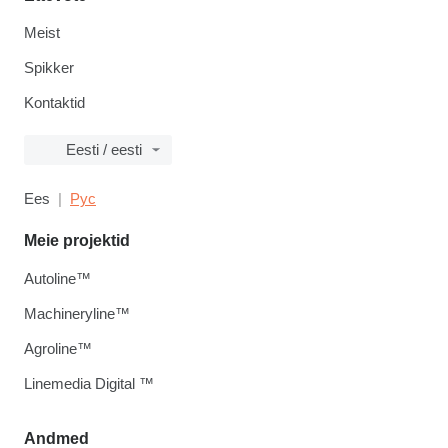
Meist
Spikker
Kontaktid
Eesti / eesti
Ees
Рус
Meie projektid
Autoline™
Machineryline™
Agroline™
Linemedia Digital ™
Andmed