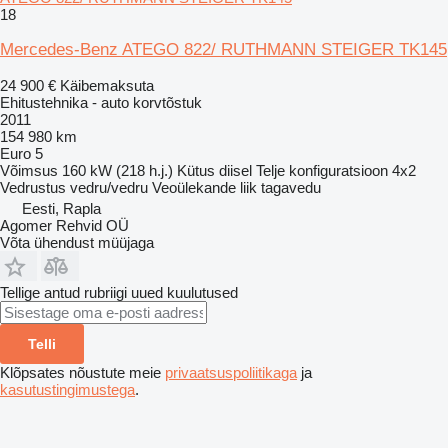
18
Mercedes-Benz ATEGO 822/ RUTHMANN STEIGER TK145
24 900 €
Käibemaksuta
Ehitustehnika - auto korvtõstuk
2011
154 980 km
Euro 5
Võimsus
160 kW (218 h.j.)
Kütus
diisel
Telje konfiguratsioon
4x2
Vedrustus
vedru/vedru
Veoülekande liik
tagavedu
Eesti, Rapla
Agomer Rehvid OÜ
Võta ühendust müüjaga
Tellige antud rubriigi uued kuulutused
Telli
Klõpsates nõustute meie
privaatsuspoliitikaga
ja
kasutustingimustega
.