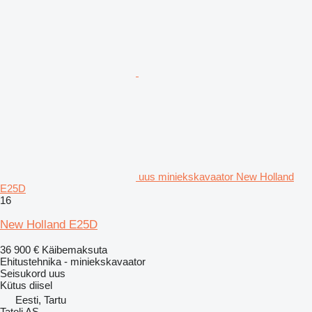
uus miniekskavaator New Holland
E25D
16
New Holland E25D
36 900 €
Käibemaksuta
Ehitustehnika - miniekskavaator
Seisukord
uus
Kütus
diisel
Eesti, Tartu
Tatoli AS