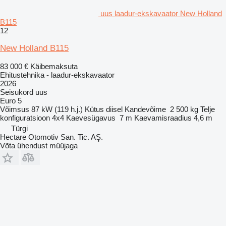
uus laadur-ekskavaator New Holland
B115
12
New Holland B115
83 000 €
Käibemaksuta
Ehitustehnika - laadur-ekskavaator
2026
Seisukord
uus
Euro 5
Võimsus
87 kW (119 h.j.)
Kütus
diisel
Kandevõime
2 500 kg
Telje
konfiguratsioon
4x4
Kaevesügavus
7 m
Kaevamisraadius
4,6 m
Türgi
Hectare Otomotiv San. Tic. AŞ.
Võta ühendust müüjaga