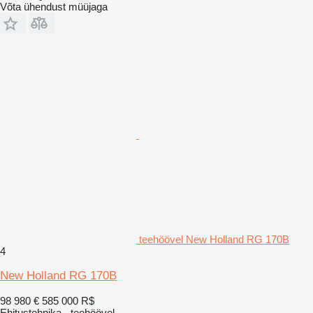
Võta ühendust müüjaga
teehöövel New Holland RG 170B
4
New Holland RG 170B
98 980 €
585 000 R$
Ehitustehnika - teehöövel