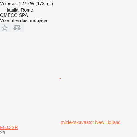
Võimsus
127 kW (173 h.j.)
Itaalia, Rome
OMECO SPA
Võta ühendust müüjaga
miniekskavaator New Holland
E50.2SR
24