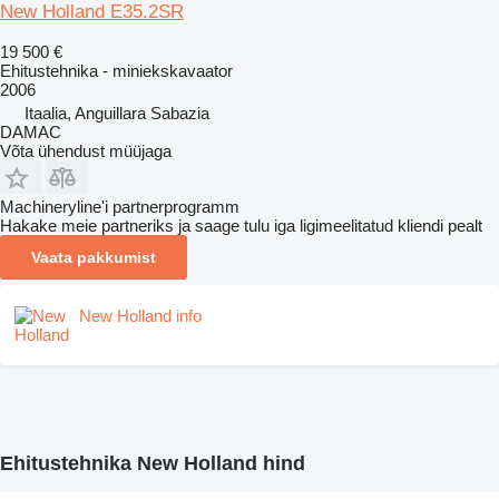
New Holland E35.2SR
19 500 €
Ehitustehnika - miniekskavaator
2006
Itaalia, Anguillara Sabazia
DAMAC
Võta ühendust müüjaga
Machineryline'i partnerprogramm
Hakake meie partneriks ja saage tulu iga ligimeelitatud kliendi pealt
Vaata pakkumist
New Holland info
Ehitustehnika New Holland hind