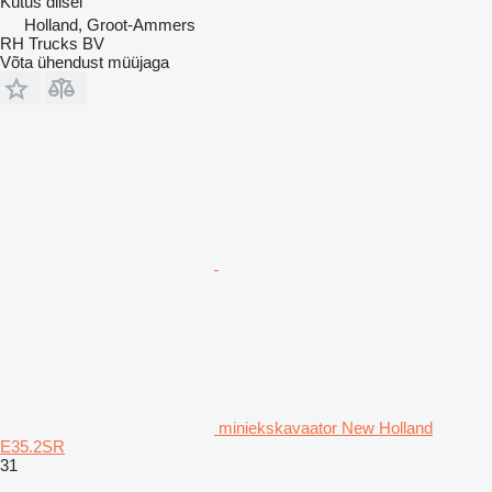
Kütus
diisel
Holland, Groot-Ammers
RH Trucks BV
Võta ühendust müüjaga
miniekskavaator New Holland
E35.2SR
31