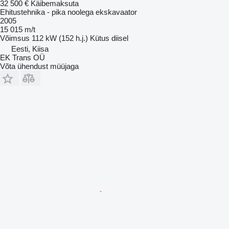
32 500 €
Käibemaksuta
Ehitustehnika - pika noolega ekskavaator
2005
15 015 m/t
Võimsus
112 kW (152 h.j.)
Kütus
diisel
Eesti, Kiisa
EK Trans OÜ
Võta ühendust müüjaga