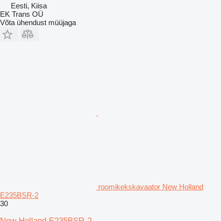
Eesti, Kiisa
EK Trans OÜ
Võta ühendust müüjaga
roomikekskavaator New Holland
E235BSR-2
30
New Holland E235BSR-2