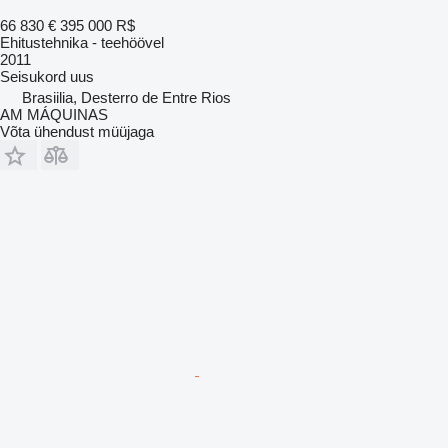
66 830 €
395 000 R$
Ehitustehnika - teehöövel
2011
Seisukord
uus
Brasiilia, Desterro de Entre Rios
AM MÁQUINAS
Võta ühendust müüjaga