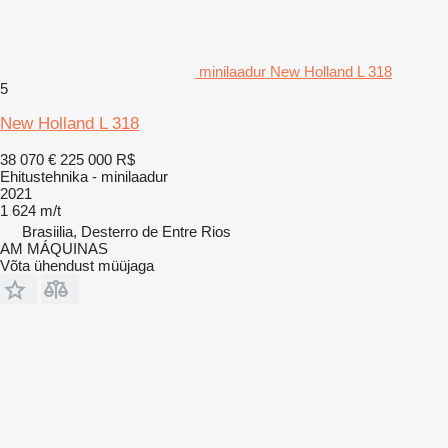
minilaadur New Holland L 318
5
New Holland L 318
38 070 €
225 000 R$
Ehitustehnika - minilaadur
2021
1 624 m/t
Brasiilia, Desterro de Entre Rios
AM MÁQUINAS
Võta ühendust müüjaga