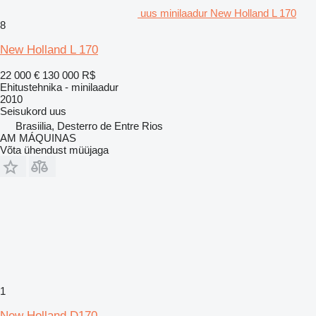
uus minilaadur New Holland L 170
8
New Holland L 170
22 000 €
130 000 R$
Ehitustehnika - minilaadur
2010
Seisukord
uus
Brasiilia, Desterro de Entre Rios
AM MÁQUINAS
Võta ühendust müüjaga
1
New Holland D170