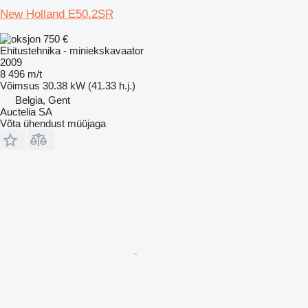
New Holland E50.2SR
750 €
Ehitustehnika - miniekskavaator
2009
8 496 m/t
Võimsus
30.38 kW (41.33 h.j.)
Belgia, Gent
Auctelia SA
Võta ühendust müüjaga