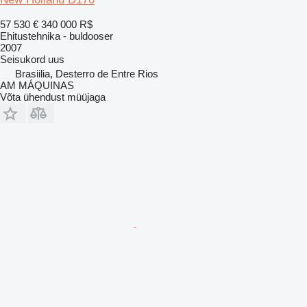
57 530 €
340 000 R$
Ehitustehnika - buldooser
2007
Seisukord
uus
Brasiilia, Desterro de Entre Rios
AM MÁQUINAS
Võta ühendust müüjaga