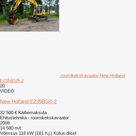
roomikekskavaator New Holland
E235BSR-2
20
VIDEO
New Holland E235BSR-2
32 500 €
Käibemaksuta
Ehitustehnika - roomikekskavaator
2008
14 580 m/t
Võimsus
118 kW (161 h.j.)
Kütus
diisel