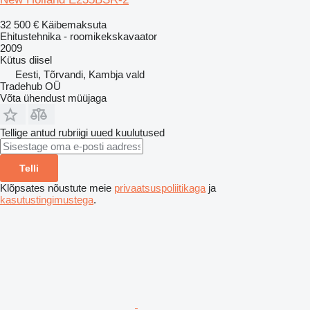
32 500 €
Käibemaksuta
Ehitustehnika - roomikekskavaator
2009
Kütus
diisel
Eesti, Tõrvandi, Kambja vald
Tradehub OÜ
Võta ühendust müüjaga
Tellige antud rubriigi uued kuulutused
Telli
Klõpsates nõustute meie
privaatsuspoliitikaga
ja
kasutustingimustega
.