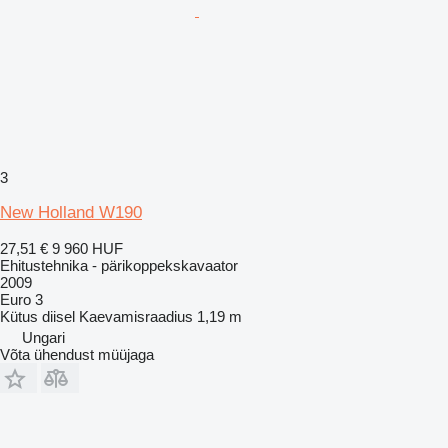
3
New Holland W190
27,51 €
9 960 HUF
Ehitustehnika - pärikoppekskavaator
2009
Euro 3
Kütus
diisel
Kaevamisraadius
1,19 m
Ungari
Võta ühendust müüjaga