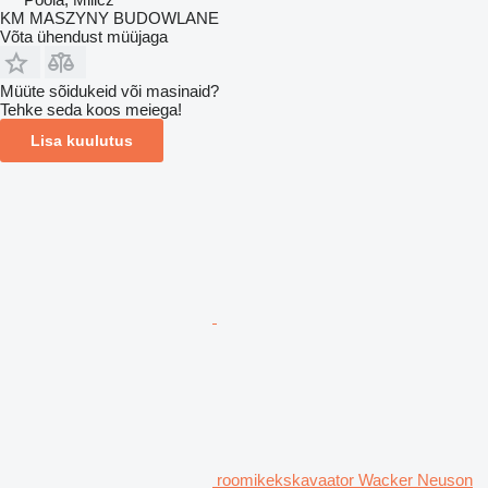
KM MASZYNY BUDOWLANE
Võta ühendust müüjaga
Müüte sõidukeid või masinaid?
Tehke seda koos meiega!
Lisa kuulutus
roomikekskavaator Wacker Neuson