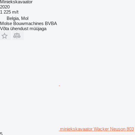
Miniekskavaator
2020
1 225 m/t
Belgia, Mol
Molse Bouwmachines BVBA
Võta ühendust müüjaga
miniekskavaator Wacker Neuson 803
5