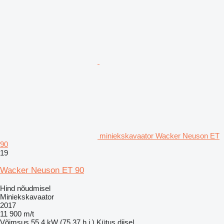
miniekskavaator Wacker Neuson ET
90
19
Wacker Neuson ET 90
Hind nõudmisel
Miniekskavaator
2017
11 900 m/t
Võimsus
55.4 kW (75.37 h.j.)
Kütus
diisel