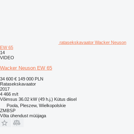
ratasekskavaator Wacker Neuson
EW 65
14
VIDEO
Wacker Neuson EW 65
34 600 €
149 000 PLN
Ratasekskavaator
2017
4 466 m/t
Võimsus
36.02 kW (49 h.j.)
Kütus
diisel
Poola, Pleszew, Wielkopolskie
ZMBSP
Võta ühendust müüjaga