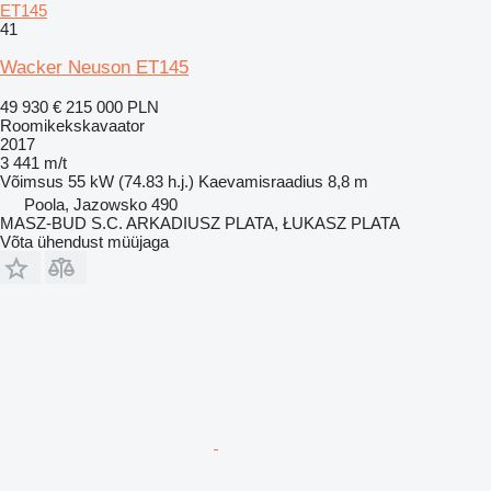
ET145
41
Wacker Neuson ET145
49 930 €
215 000 PLN
Roomikekskavaator
2017
3 441 m/t
Võimsus
55 kW (74.83 h.j.)
Kaevamisraadius
8,8 m
Poola, Jazowsko 490
MASZ-BUD S.C. ARKADIUSZ PLATA, ŁUKASZ PLATA
Võta ühendust müüjaga