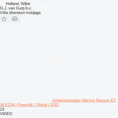
Holland, Wijhe
G.J. van Gurp b.v.
Võta ühendust müüjaga
miniekskavaator Wacker Neuson EZ
36 EZ36 | Powertilt | 744std | 2022
23
VIDEO