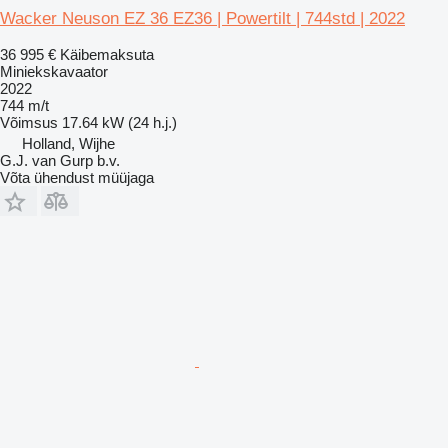
Wacker Neuson EZ 36 EZ36 | Powertilt | 744std | 2022
36 995 €
Käibemaksuta
Miniekskavaator
2022
744 m/t
Võimsus
17.64 kW (24 h.j.)
Holland, Wijhe
G.J. van Gurp b.v.
Võta ühendust müüjaga