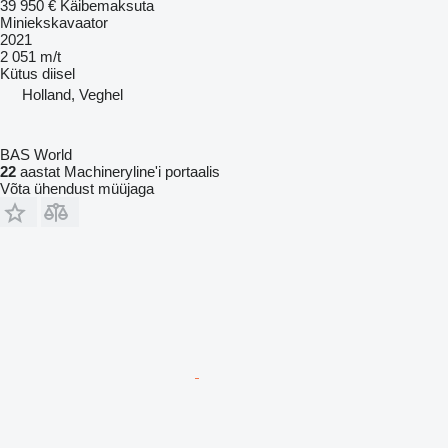
39 950 €
Käibemaksuta
Miniekskavaator
2021
2 051 m/t
Kütus
diisel
Holland, Veghel
BAS World
22
aastat Machineryline'i portaalis
Võta ühendust müüjaga