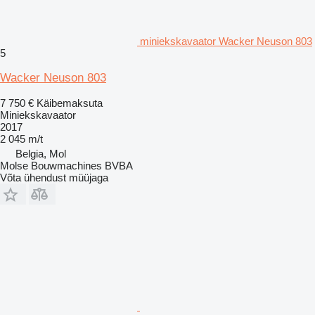
miniekskavaator Wacker Neuson 803
5
Wacker Neuson 803
7 750 €
Käibemaksuta
Miniekskavaator
2017
2 045 m/t
Belgia, Mol
Molse Bouwmachines BVBA
Võta ühendust müüjaga