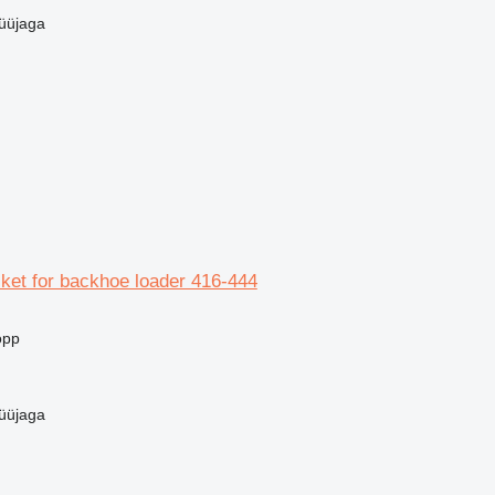
üüjaga
cket for backhoe loader 416-444
opp
üüjaga