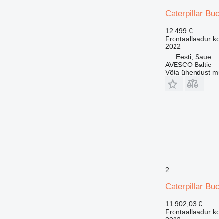
Caterpillar Bu
12 499 €
Frontaallaadur k
2022
Eesti, Saue
AVESCO Baltic
Võta ühendust m
2
Caterpillar Bu
11 902,03 €
Frontaallaadur k