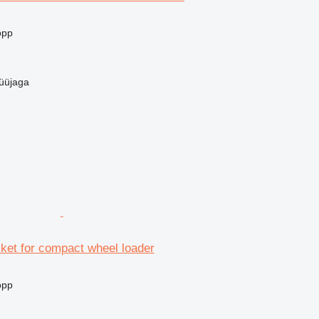
opp
üüjaga
cket for compact wheel loader
opp