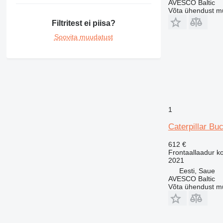
AVESCO Baltic
Võta ühendust m
Filtritest ei piisa?
Soovita muudatust
1
Caterpillar Bu
612 €
Frontaallaadur k
2021
Eesti, Saue
AVESCO Baltic
Võta ühendust m