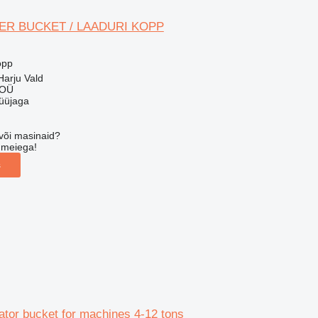
ER BUCKET / LAADURI KOPP
opp
Harju Vald
 OÜ
üüjaga
või masinaid?
 meiega!
s
tator bucket for machines 4-12 tons