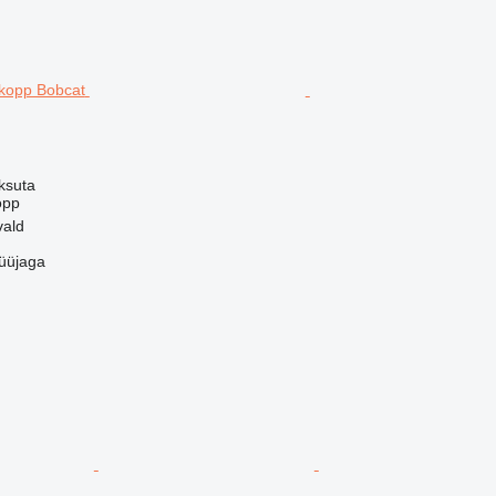
ksuta
opp
vald
üüjaga