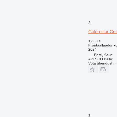
2
Caterpillar Ge
1 853 €
Frontaallaadur k
2024
Eesti, Saue
AVESCO Baltic
Võta ühendust m
1