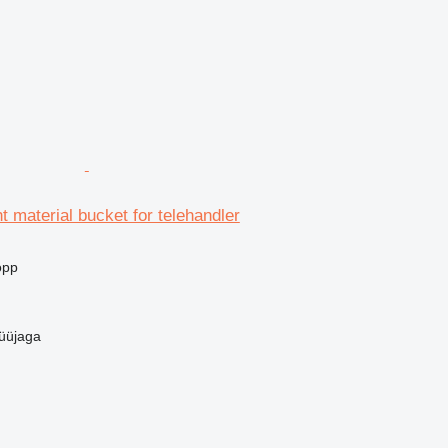
ht material bucket for telehandler
opp
üüjaga