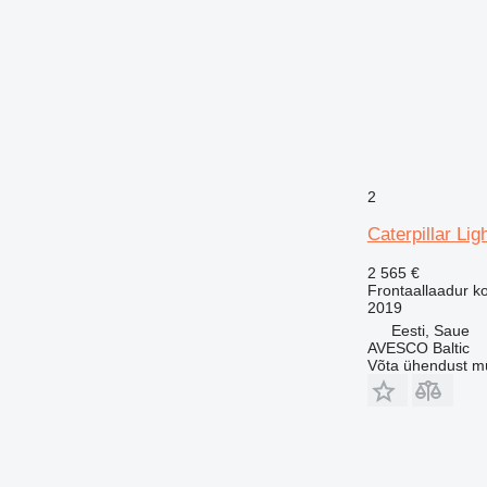
2
Caterpillar Lig
2 565 €
Frontaallaadur k
2019
Eesti, Saue
AVESCO Baltic
Võta ühendust m