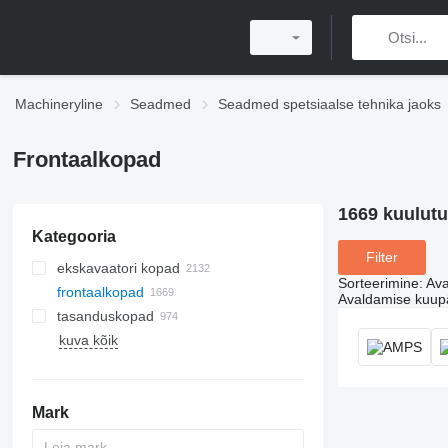
Machineryline
Seadmed
Seadmed spetsiaalse tehnika jaoks
Frontaalkopad
1669 kuulutu
Kategooria
Filter
ekskavaatori kopad
Sorteerimine
:
Ava
frontaalkopad
Avaldamise kuup
tasanduskopad
kuva kõik
Mark