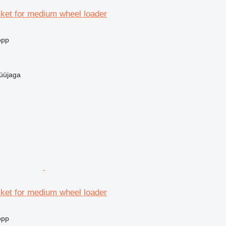
cket for medium wheel loader
opp
üüjaga
cket for medium wheel loader
opp