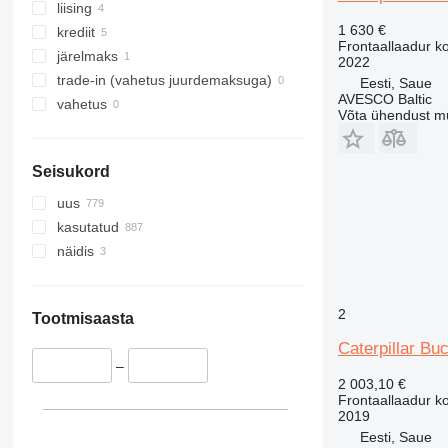
liising
1 630 €
krediit
Frontaallaadur k
järelmaks
2022
trade-in (vahetus juurdemaksuga)
Eesti, Saue
AVESCO Baltic
vahetus
Võta ühendust m
Seisukord
uus
kasutatud
näidis
2
Tootmisaasta
Caterpillar Bu
–
2 003,10 €
Frontaallaadur k
2019
Eesti, Saue