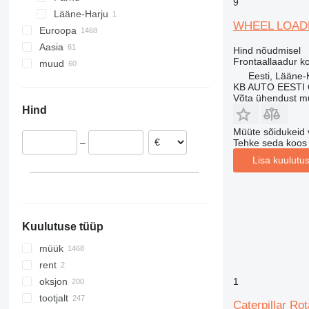
9
Lääne-Harju
992
WHEEL LOAD
Euroopa
F-series
Aasia
Holland
GP
Hind nõudmisel
Frontaallaadur k
muud
Poola
Türgi
M-series
Eesti, Lääne-
Saksamaa
Araabia Ühendemiraadid
Ukraina
KB AUTO EESTI
Ühendkuningriik
Hiina
Peruu
Võta ühendust m
Hind
Itaalia
Aserbaidžaan
Belgia
Müüte sõidukeid 
Tehke seda koos
–
Norra
Lisa kuulutu
Taani
kuva kõik
Kuulutuse tüüp
müük
rent
1
oksjon
tootjalt
Caterpillar Ro