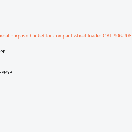
neral purpose bucket for compact wheel loader CAT 906-908
opp
üüjaga