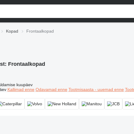
Kopad
Frontaalkopad
st:
Frontaalkopad
ldamise kuupäev
äev
Kallimad enne
Odavamad enne
Tootmisaasta - uuemad enne
Toot