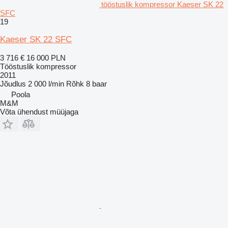
tööstuslik kompressor Kaeser SK 22
SFC
19
Kaeser SK 22 SFC
3 716 €
16 000 PLN
Tööstuslik kompressor
2011
Jõudlus
2 000 l/min
Rõhk
8 baar
Poola
M&M
Võta ühendust müüjaga