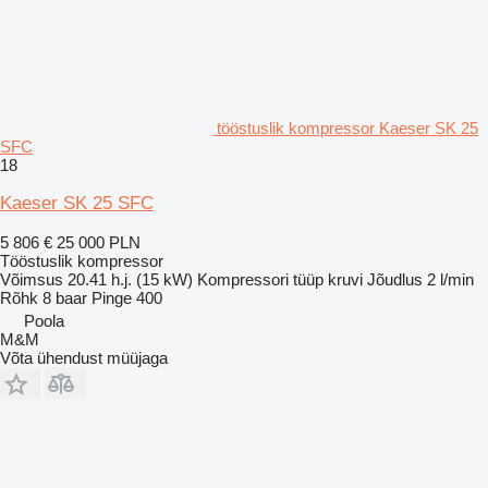
tööstuslik kompressor Kaeser SK 25
SFC
18
Kaeser SK 25 SFC
5 806 €
25 000 PLN
Tööstuslik kompressor
Võimsus
20.41 h.j. (15 kW)
Kompressori tüüp
kruvi
Jõudlus
2 l/min
Rõhk
8 baar
Pinge
400
Poola
M&M
Võta ühendust müüjaga