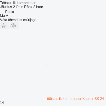
Tööstuslik kompressor
Jõudlus
2 l/min
Rõhk
8 baar
Poola
M&M
Võta ühendust müüjaga
tööstuslik kompressor Kaeser SK 24
14