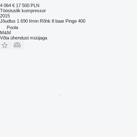
4 064 €
17 500 PLN
Tööstuslik kompressor
2015
Jõudlus
1 690 l/min
Rõhk
8 baar
Pinge
400
Poola
M&M
Võta ühendust müüjaga