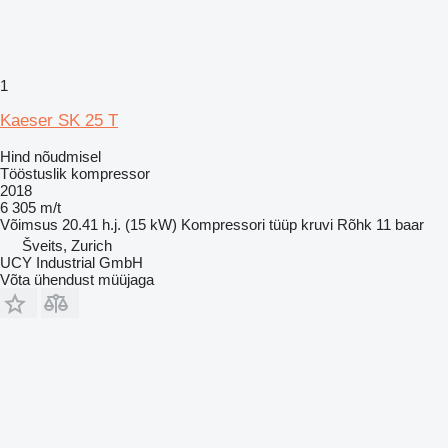
1
Kaeser SK 25 T
Hind nõudmisel
Tööstuslik kompressor
2018
6 305 m/t
Võimsus
20.41 h.j. (15 kW)
Kompressori tüüp
kruvi
Rõhk
11 baar
Šveits, Zurich
UCY Industrial GmbH
Võta ühendust müüjaga