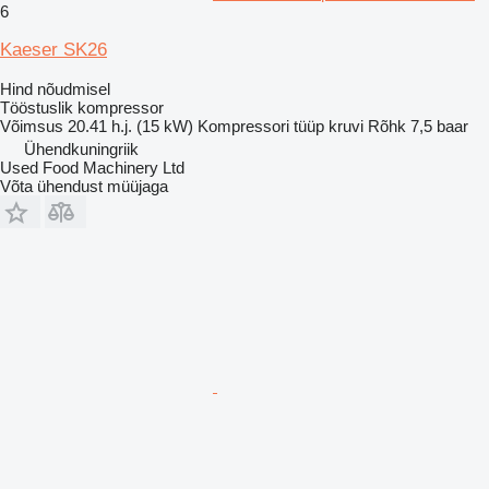
6
Kaeser SK26
Hind nõudmisel
Tööstuslik kompressor
Võimsus
20.41 h.j. (15 kW)
Kompressori tüüp
kruvi
Rõhk
7,5 baar
Ühendkuningriik
Used Food Machinery Ltd
Võta ühendust müüjaga