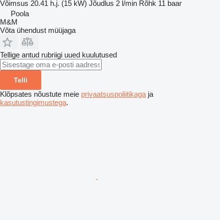
Võimsus
20.41 h.j. (15 kW)
Jõudlus
2 l/min
Rõhk
11 baar
Poola
M&M
Võta ühendust müüjaga
Tellige antud rubriigi uued kuulutused
Telli
Klõpsates nõustute meie
privaatsuspoliitikaga
ja
kasutustingimustega
.