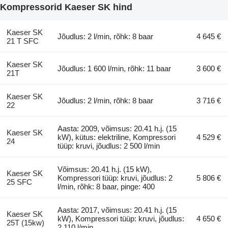
Kompressorid Kaeser SK hind
Kaeser SK
Jõudlus: 2 l/min, rõhk: 8 baar
4 645 €
21 T SFC
Kaeser SK
Jõudlus: 1 600 l/min, rõhk: 11 baar
3 600 €
21T
Kaeser SK
Jõudlus: 2 l/min, rõhk: 8 baar
3 716 €
22
Aasta: 2009, võimsus: 20.41 h.j. (15
Kaeser SK
kW), kütus: elektriline, Kompressori
4 529 €
24
tüüp: kruvi, jõudlus: 2 500 l/min
Võimsus: 20.41 h.j. (15 kW),
Kaeser SK
Kompressori tüüp: kruvi, jõudlus: 2
5 806 €
25 SFC
l/min, rõhk: 8 baar, pinge: 400
Aasta: 2017, võimsus: 20.41 h.j. (15
Kaeser SK
kW), Kompressori tüüp: kruvi, jõudlus:
4 650 €
25T (15kw)
2 110 l/min