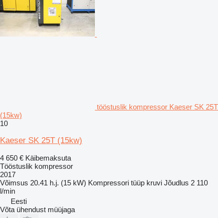
tööstuslik kompressor Kaeser SK 25T
(15kw)
10
Kaeser SK 25T (15kw)
4 650 €
Käibemaksuta
Tööstuslik kompressor
2017
Võimsus
20.41 h.j. (15 kW)
Kompressori tüüp
kruvi
Jõudlus
2 110
l/min
Eesti
Võta ühendust müüjaga