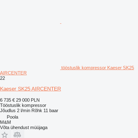
tööstuslik kompressor Kaeser SK25
AIRCENTER
22
Kaeser SK25 AIRCENTER
6 735 €
29 000 PLN
Tööstuslik kompressor
Jõudlus
2 l/min
Rõhk
11 baar
Poola
M&M
Võta ühendust müüjaga