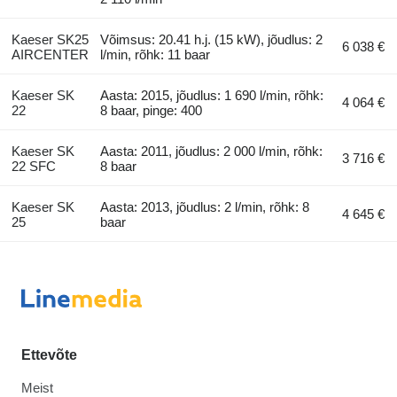
Kaeser SK25
Võimsus: 20.41 h.j. (15 kW), jõudlus: 2
6 038 €
AIRCENTER
l/min, rõhk: 11 baar
Kaeser SK
Aasta: 2015, jõudlus: 1 690 l/min, rõhk:
4 064 €
22
8 baar, pinge: 400
Kaeser SK
Aasta: 2011, jõudlus: 2 000 l/min, rõhk:
3 716 €
22 SFC
8 baar
Kaeser SK
Aasta: 2013, jõudlus: 2 l/min, rõhk: 8
4 645 €
25
baar
Ettevõte
Meist