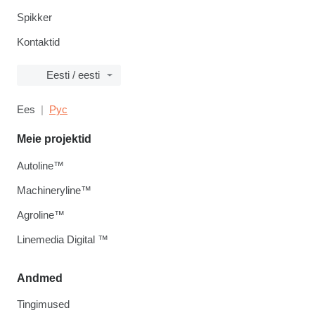
Spikker
Kontaktid
Eesti / eesti
Ees
Рус
Meie projektid
Autoline™
Machineryline™
Agroline™
Linemedia Digital ™
Andmed
Tingimused