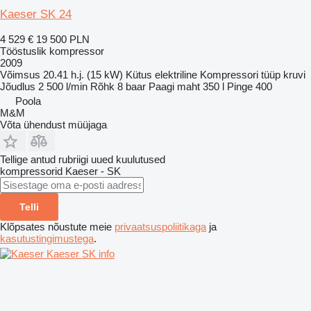
Kaeser SK 24
4 529 €
19 500 PLN
Tööstuslik kompressor
2009
Võimsus
20.41 h.j. (15 kW)
Kütus
elektriline
Kompressori tüüp
kruvi
Jõudlus
2 500 l/min
Rõhk
8 baar
Paagi maht
350 l
Pinge
400
Poola
M&M
Võta ühendust müüjaga
Tellige antud rubriigi uued kuulutused
kompressorid
Kaeser - SK
Telli
Klõpsates nõustute meie
privaatsuspoliitikaga
ja
kasutustingimustega
.
Kaeser SK info