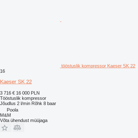
tööstuslik kompressor Kaeser SK 22
16
Kaeser SK 22
3 716 €
16 000 PLN
Tööstuslik kompressor
Jõudlus
2 l/min
Rõhk
8 baar
Poola
M&M
Võta ühendust müüjaga