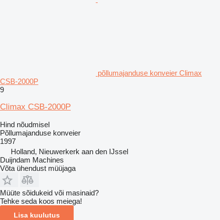
põllumajanduse konveier Climax
CSB-2000P
9
Climax CSB-2000P
Hind nõudmisel
Põllumajanduse konveier
1997
Holland, Nieuwerkerk aan den IJssel
Duijndam Machines
Võta ühendust müüjaga
Müüte sõidukeid või masinaid?
Tehke seda koos meiega!
Lisa kuulutus