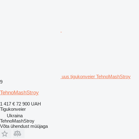
uus tigukonveier TehnoMashStroy
9
TehnoMashStroy
1 417 €
72 900 UAH
Tigukonveier
Ukraina
TehnoMashStroy
Võta ühendust müüjaga