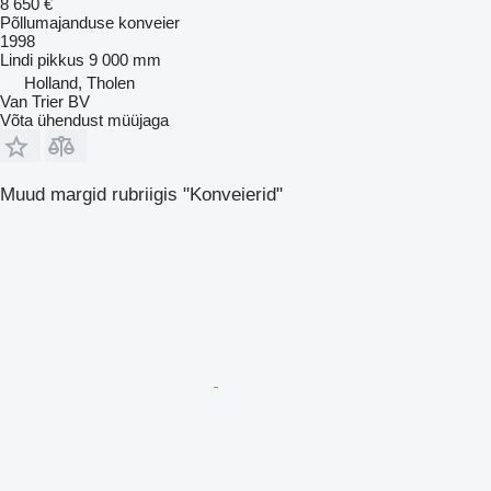
8 650 €
Põllumajanduse konveier
1998
Lindi pikkus
9 000 mm
Holland, Tholen
Van Trier BV
Võta ühendust müüjaga
Muud margid rubriigis "Konveierid"