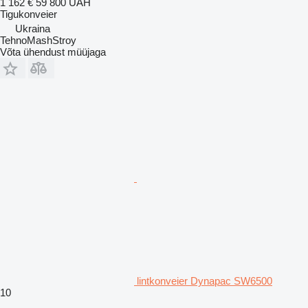
1 162 €
59 800 UAH
Tigukonveier
Ukraina
TehnoMashStroy
Võta ühendust müüjaga
lintkonveier Dynapac SW6500
10