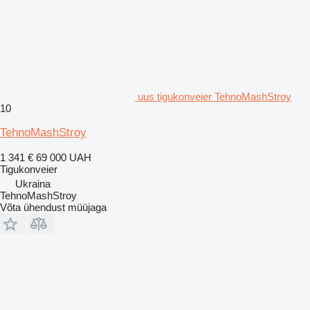
uus tigukonveier TehnoMashStroy
10
TehnoMashStroy
1 341 €
69 000 UAH
Tigukonveier
Ukraina
TehnoMashStroy
Võta ühendust müüjaga