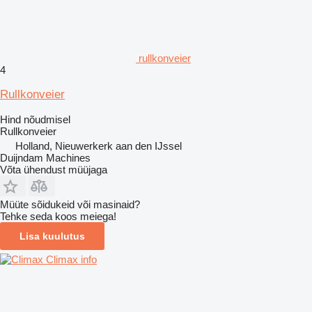
rullkonveier
4
Rullkonveier
Hind nõudmisel
Rullkonveier
Holland, Nieuwerkerk aan den IJssel
Duijndam Machines
Võta ühendust müüjaga
Müüte sõidukeid või masinaid?
Tehke seda koos meiega!
Lisa kuulutus
Climax info