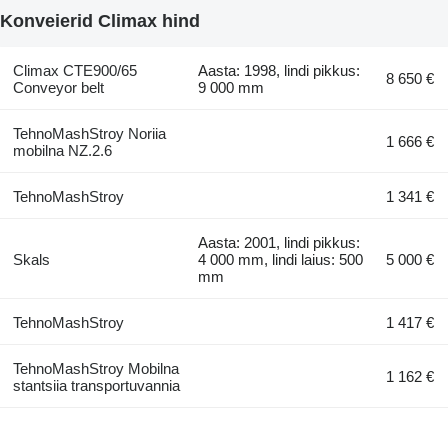
Konveierid Climax hind
Climax CTE900/65
Aasta: 1998, lindi pikkus:
8 650 €
Conveyor belt
9 000 mm
TehnoMashStroy Noriia
1 666 €
mobilna NZ.2.6
TehnoMashStroy
1 341 €
Aasta: 2001, lindi pikkus:
Skals
4 000 mm, lindi laius: 500
5 000 €
mm
TehnoMashStroy
1 417 €
TehnoMashStroy Mobilna
1 162 €
stantsiia transportuvannia