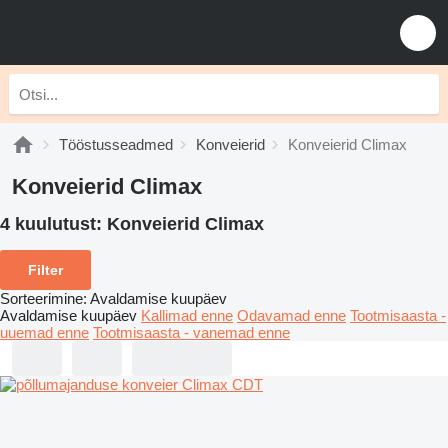
Tööstusseadmed
Konveierid
Konveierid Climax
Konveierid Climax
4 kuulutust:
Konveierid Climax
Filter
Sorteerimine
:
Avaldamise kuupäev
Avaldamise kuupäev
Kallimad enne
Odavamad enne
Tootmisaasta -
uuemad enne
Tootmisaasta - vanemad enne