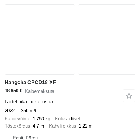
Hangcha CPCD18-XF
18 950 €
Käibemaksuta
Laotehnika - diiseltõstuk
2022
250 m/t
Kandevõime
1 750 kg
Kütus
diisel
Tõstekõrgus
4,7 m
Kahvli pikkus
1,22 m
Eesti, Pärnu