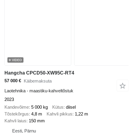
VIDEO
Hangcha CPCD50-XW95C-RT4
57 000 €
Käibemaksuta
Laotehnika - maastiku-kahveltõstuk
2023
Kandevõime
5 000 kg
Kütus
diisel
Tõstekõrgus
4,8 m
Kahvli pikkus
1,22 m
Kahvli laius
150 mm
Eesti, Pärnu