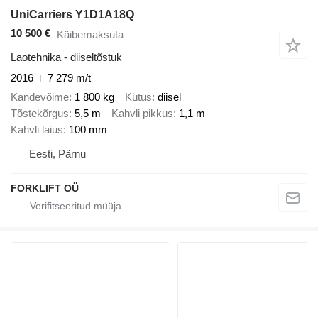
UniCarriers Y1D1A18Q
10 500 €
Käibemaksuta
Laotehnika - diiseltõstuk
2016
7 279 m/t
Kandevõime
1 800 kg
Kütus
diisel
Tõstekõrgus
5,5 m
Kahvli pikkus
1,1 m
Kahvli laius
100 mm
Eesti, Pärnu
FORKLIFT OÜ