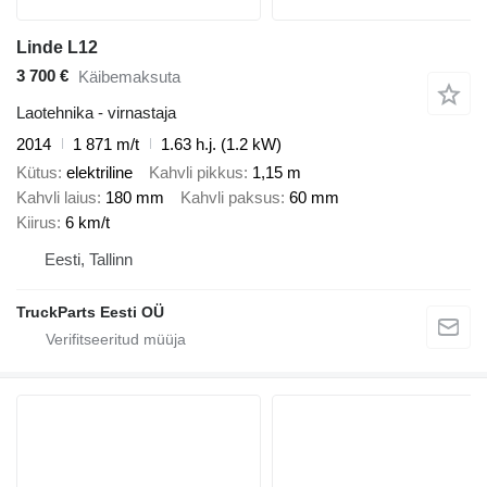
Linde L12
3 700 €
Käibemaksuta
Laotehnika - virnastaja
2014
1 871 m/t
1.63 h.j. (1.2 kW)
Kütus
elektriline
Kahvli pikkus
1,15 m
Kahvli laius
180 mm
Kahvli paksus
60 mm
Kiirus
6 km/t
Eesti, Tallinn
TruckParts Eesti OÜ