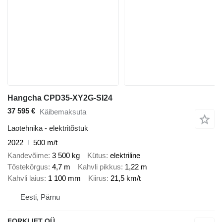
Hangcha CPD35-XY2G-SI24
37 595 €
Käibemaksuta
Laotehnika - elektritõstuk
2022
500 m/t
Kandevõime
3 500 kg
Kütus
elektriline
Tõstekõrgus
4,7 m
Kahvli pikkus
1,22 m
Kahvli laius
1 100 mm
Kiirus
21,5 km/t
Eesti, Pärnu
FORKLIFT OÜ