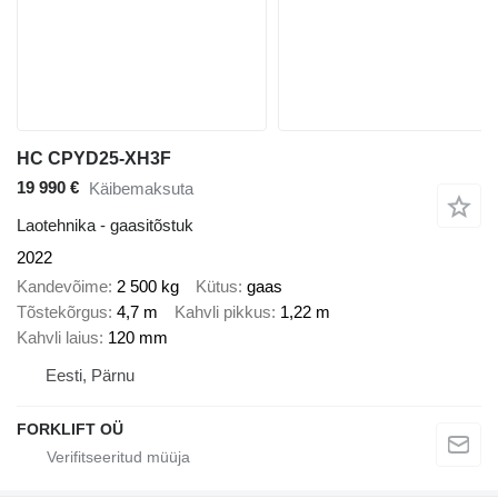
HC CPYD25-XH3F
19 990 €
Käibemaksuta
Laotehnika - gaasitõstuk
2022
Kandevõime
2 500 kg
Kütus
gaas
Tõstekõrgus
4,7 m
Kahvli pikkus
1,22 m
Kahvli laius
120 mm
Eesti, Pärnu
FORKLIFT OÜ