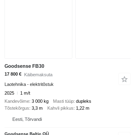
Goodsense FB30
17 800 €
Käibemaksuta
Laotehnika - elektritõstuk
2025
1 m/t
Kandevõime
3 000 kg
Masti tüüp
dupleks
Tõstekõrgus
3,3 m
Kahvli pikkus
1,22 m
Eesti, Tõrvandi
Goodsense Baltic OÜ