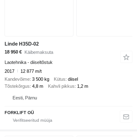
Linde H35D-02
18 950 €
Käibemaksuta
Laotehnika - diiseltõstuk
2017
12 877 m/t
Kandevõime
3 500 kg
Kütus
diisel
Tõstekõrgus
4,8 m
Kahvli pikkus
1,2 m
Eesti, Pärnu
FORKLIFT OÜ