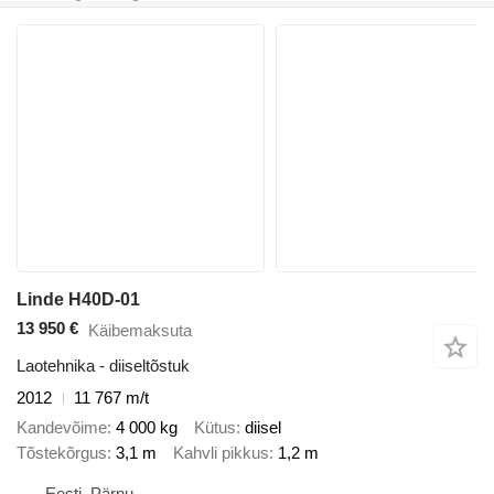
Linde H40D-01
13 950 €
Käibemaksuta
Laotehnika - diiseltõstuk
2012
11 767 m/t
Kandevõime
4 000 kg
Kütus
diisel
Tõstekõrgus
3,1 m
Kahvli pikkus
1,2 m
Eesti, Pärnu