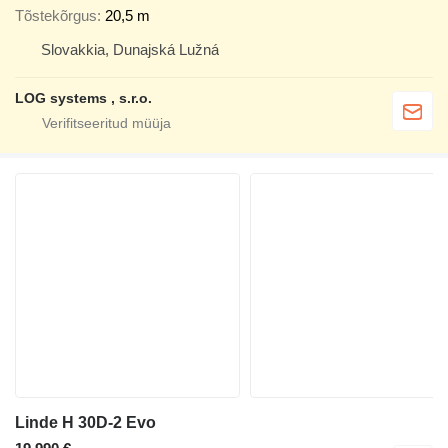
Tõstekõrgus
20,5 m
Slovakkia, Dunajská Lužná
LOG systems , s.r.o.
Linde H 30D-2 Evo