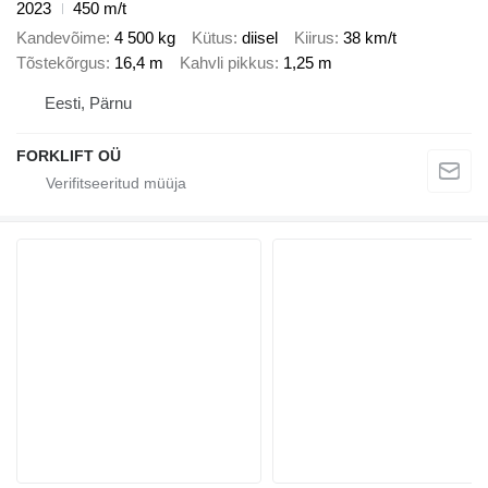
2023
450 m/t
Kandevõime
4 500 kg
Kütus
diisel
Kiirus
38 km/t
Tõstekõrgus
16,4 m
Kahvli pikkus
1,25 m
Eesti, Pärnu
FORKLIFT OÜ