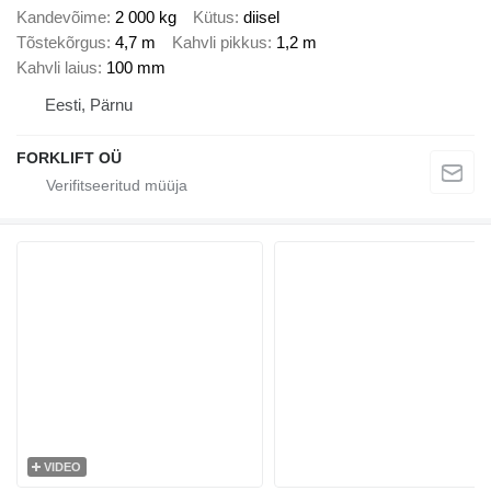
Kandevõime
2 000 kg
Kütus
diisel
Tõstekõrgus
4,7 m
Kahvli pikkus
1,2 m
Kahvli laius
100 mm
Eesti, Pärnu
FORKLIFT OÜ
VIDEO