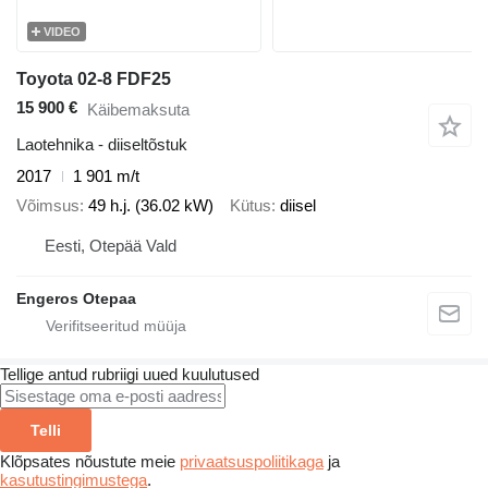
VIDEO
Toyota 02-8 FDF25
15 900 €
Käibemaksuta
Laotehnika - diiseltõstuk
2017
1 901 m/t
Võimsus
49 h.j. (36.02 kW)
Kütus
diisel
Eesti, Otepää Vald
Engeros Otepaa
Tellige antud rubriigi uued kuulutused
Telli
Klõpsates nõustute meie
privaatsuspoliitikaga
ja
kasutustingimustega
.