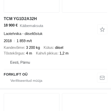
TCM YG1D2A32H
18 900 €
Käibemaksuta
Laotehnika - diiseltõstuk
2018
1 859 m/t
Kandevõime
3 200 kg
Kütus
diisel
Tõstekõrgus
4 m
Kahvli pikkus
1,2 m
Eesti, Pärnu
FORKLIFT OÜ