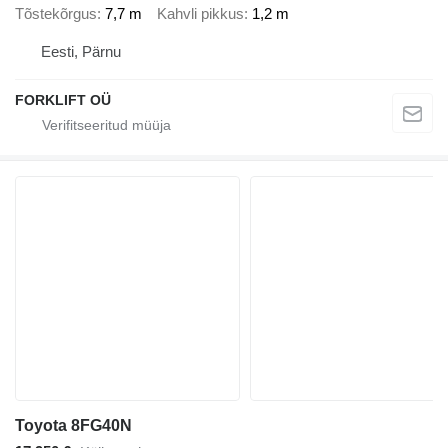
Tõstekõrgus
7,7 m
Kahvli pikkus
1,2 m
Eesti, Pärnu
FORKLIFT OÜ
Toyota 8FG40N