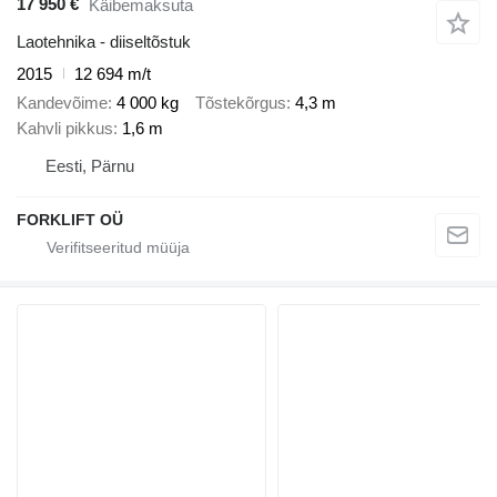
17 950 €
Käibemaksuta
Laotehnika - diiseltõstuk
2015
12 694 m/t
Kandevõime
4 000 kg
Tõstekõrgus
4,3 m
Kahvli pikkus
1,6 m
Eesti, Pärnu
FORKLIFT OÜ