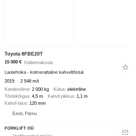
Toyota 8FBE20T
15 000 €
Käibemaksuta
Laotehnika - kolmerattaline kahveltõstuk
2019
2 548 m/t
Kandevõime
2 000 kg
Kütus
elektriline
Tõstekõrgus
4,5 m
Kahvli pikkus
1,1 m
Kahvli laius
120 mm
Eesti, Pärnu
FORKLIFT OÜ