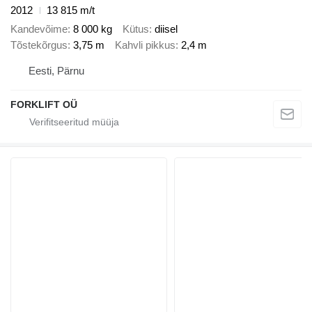
2012
13 815 m/t
Kandevõime
8 000 kg
Kütus
diisel
Tõstekõrgus
3,75 m
Kahvli pikkus
2,4 m
Eesti, Pärnu
FORKLIFT OÜ