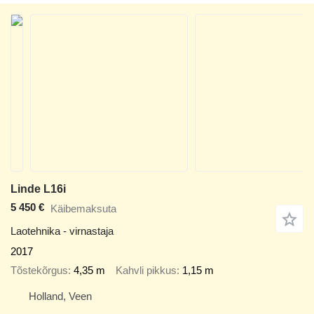
Linde L16i
5 450 €
Käibemaksuta
Laotehnika - virnastaja
2017
Tõstekõrgus
4,35 m
Kahvli pikkus
1,15 m
Holland, Veen