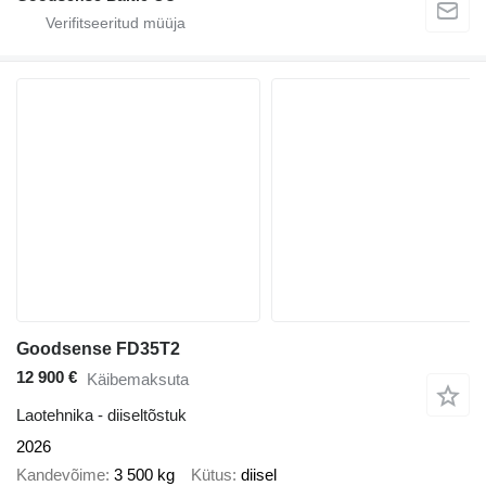
Goodsense FD35T2
12 900 €
Käibemaksuta
Laotehnika - diiseltõstuk
2026
Kandevõime
3 500 kg
Kütus
diisel