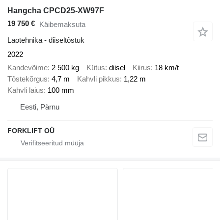
Hangcha CPCD25-XW97F
19 750 €
Käibemaksuta
Laotehnika - diiseltõstuk
2022
Kandevõime
2 500 kg
Kütus
diisel
Kiirus
18 km/t
Tõstekõrgus
4,7 m
Kahvli pikkus
1,22 m
Kahvli laius
100 mm
Eesti, Pärnu
FORKLIFT OÜ