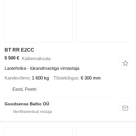
BT RR E2CC
5 500 €
Käibemaksuta
Laotehnika - lükandmastiga virnastaja
Kandevõime
1 600 kg
Tõstekõrgus
6 300 mm
Eesti, Peetri
Goodsense Baltic OÜ