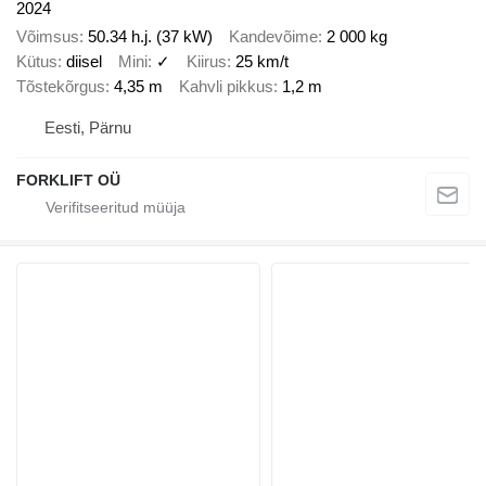
2024
Võimsus
50.34 h.j. (37 kW)
Kandevõime
2 000 kg
Kütus
diisel
Mini
✓
Kiirus
25 km/t
Tõstekõrgus
4,35 m
Kahvli pikkus
1,2 m
Eesti, Pärnu
FORKLIFT OÜ