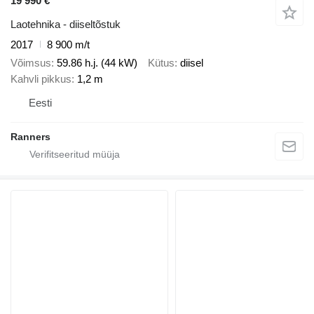
19 990 €
Laotehnika - diiseltõstuk
2017
8 900 m/t
Võimsus
59.86 h.j. (44 kW)
Kütus
diisel
Kahvli pikkus
1,2 m
Eesti
Ranners