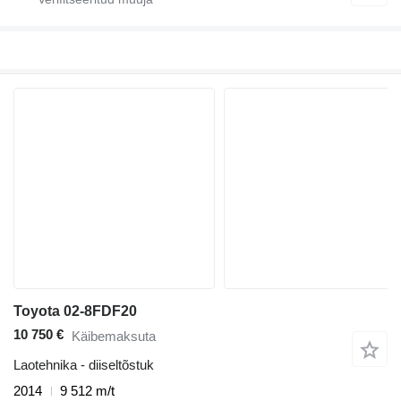
Toyota 02-8FDF20
10 750 €
Käibemaksuta
Laotehnika - diiseltõstuk
2014
9 512 m/t