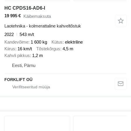
HC CPDS16-AD6-I
19 995 €
Käibemaksuta
Laotehnika - kolmerattaline kahveltõstuk
2022
543 m/t
Kandevõime
1 600 kg
Kütus
elektriline
Kiirus
16 km/t
Tõstekõrgus
4,5 m
Kahvli pikkus
1,2 m
Eesti, Pärnu
FORKLIFT OÜ