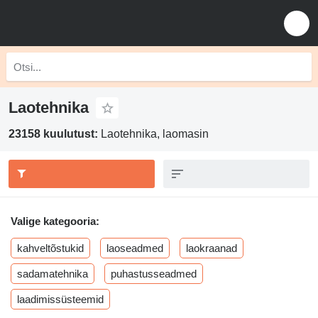
Laotehnika
23158 kuulutust:
Laotehnika, laomasin
Valige kategooria:
kahveltõstukid
laoseadmed
laokraanad
sadamatehnika
puhastusseadmed
laadimissüsteemid