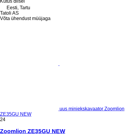
Kütus
diisel
Eesti, Tartu
Tatoli AS
Võta ühendust müüjaga
uus miniekskavaator Zoomlion
ZE35GU NEW
24
Zoomlion ZE35GU NEW