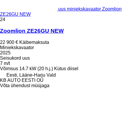
uus miniekskavaator Zoomlion
ZE26GU NEW
24
Zoomlion ZE26GU NEW
22 900 €
Käibemaksuta
Miniekskavaator
2025
Seisukord
uus
7 m/t
Võimsus
14.7 kW (20 h.j.)
Kütus
diisel
Eesti, Lääne-Harju Vald
KB AUTO EESTI OÜ
Võta ühendust müüjaga