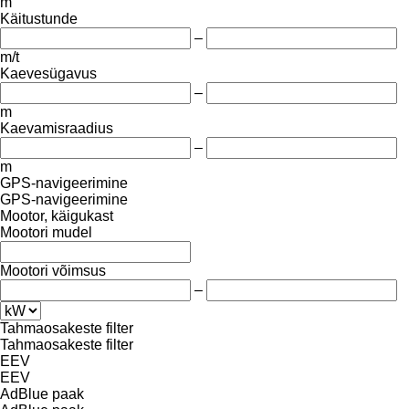
m
Käitustunde
–
m/t
Kaevesügavus
–
m
Kaevamisraadius
–
m
GPS-navigeerimine
GPS-navigeerimine
Mootor, käigukast
Mootori mudel
Mootori võimsus
–
Tahmaosakeste filter
Tahmaosakeste filter
EEV
EEV
AdBlue paak