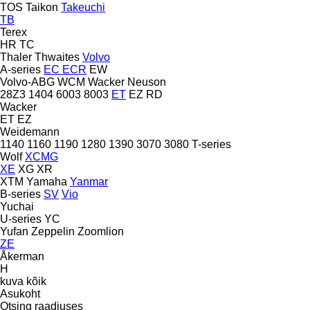
TOS
Taikon
Takeuchi
TB
Terex
HR
TC
Thaler
Thwaites
Volvo
A-series
EC
ECR
EW
Volvo-ABG
WCM
Wacker Neuson
28Z3
1404
6003
8003
ET
EZ
RD
Wacker
ET
EZ
Weidemann
1140
1160
1190
1280
1390
3070
3080
T-series
Wolf
XCMG
XE
XG
XR
XTM
Yamaha
Yanmar
B-series
SV
Vio
Yuchai
U-series
YC
Yufan
Zeppelin
Zoomlion
ZE
Åkerman
H
kuva kõik
Asukoht
Otsing raadiuses