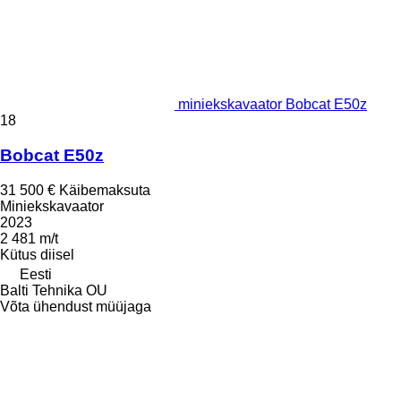
miniekskavaator Bobcat E50z
18
Bobcat E50z
31 500 €
Käibemaksuta
Miniekskavaator
2023
2 481 m/t
Kütus
diisel
Eesti
Balti Tehnika OU
Võta ühendust müüjaga