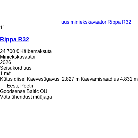
uus miniekskavaator Rippa R32
11
Rippa R32
24 700 €
Käibemaksuta
Miniekskavaator
2026
Seisukord
uus
1 m/t
Kütus
diisel
Kaevesügavus
2,827 m
Kaevamisraadius
4,831 m
Eesti, Peetri
Goodsense Baltic OÜ
Võta ühendust müüjaga