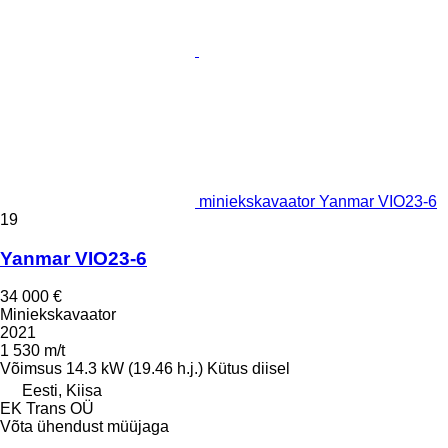
miniekskavaator Yanmar VIO23-6
19
Yanmar VIO23-6
34 000 €
Miniekskavaator
2021
1 530 m/t
Võimsus
14.3 kW (19.46 h.j.)
Kütus
diisel
Eesti, Kiisa
EK Trans OÜ
Võta ühendust müüjaga