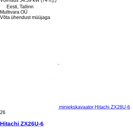
Võimsus
54.39 kW (74 h.j.)
Eesti, Tallinn
Multivara OÜ
Võta ühendust müüjaga
miniekskavaator Hitachi ZX26U-6
26
Hitachi ZX26U-6