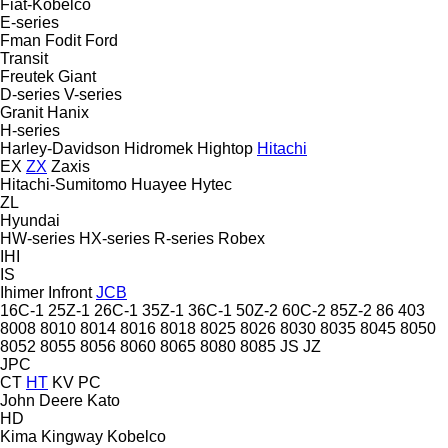
Fiat-Kobelco
E-series
Fman
Fodit
Ford
Transit
Freutek
Giant
D-series
V-series
Granit
Hanix
H-series
Harley-Davidson
Hidromek
Hightop
Hitachi
EX
ZX
Zaxis
Hitachi-Sumitomo
Huayee
Hytec
ZL
Hyundai
HW-series
HX-series
R-series
Robex
IHI
IS
Ihimer
Infront
JCB
16C-1
25Z-1
26C-1
35Z-1
36C-1
50Z-2
60C-2
85Z-2
86
403
8008
8010
8014
8016
8018
8025
8026
8030
8035
8045
8050
8052
8055
8056
8060
8065
8080
8085
JS
JZ
JPC
CT
HT
KV
PC
John Deere
Kato
HD
Kima
Kingway
Kobelco