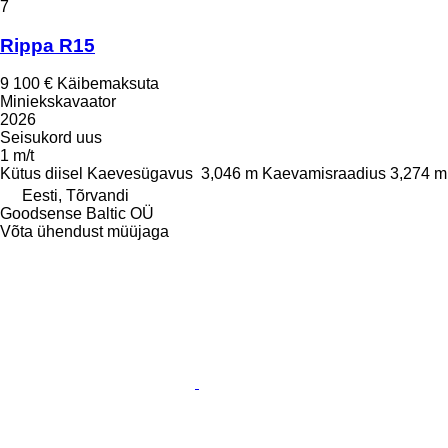
7
Rippa R15
9 100 €
Käibemaksuta
Miniekskavaator
2026
Seisukord
uus
1 m/t
Kütus
diisel
Kaevesügavus
3,046 m
Kaevamisraadius
3,274 m
Eesti, Tõrvandi
Goodsense Baltic OÜ
Võta ühendust müüjaga