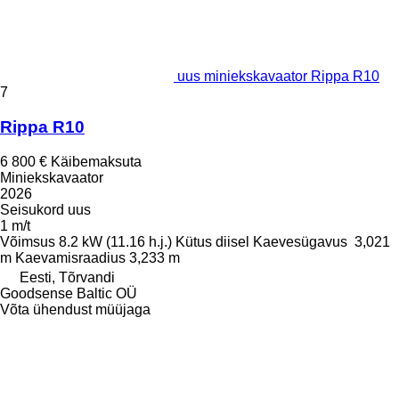
uus miniekskavaator Rippa R10
7
Rippa R10
6 800 €
Käibemaksuta
Miniekskavaator
2026
Seisukord
uus
1 m/t
Võimsus
8.2 kW (11.16 h.j.)
Kütus
diisel
Kaevesügavus
3,021
m
Kaevamisraadius
3,233 m
Eesti, Tõrvandi
Goodsense Baltic OÜ
Võta ühendust müüjaga