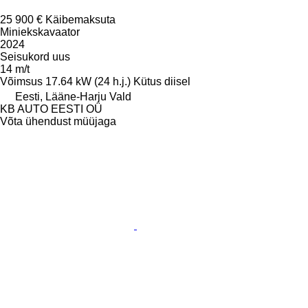
25 900 €
Käibemaksuta
Miniekskavaator
2024
Seisukord
uus
14 m/t
Võimsus
17.64 kW (24 h.j.)
Kütus
diisel
Eesti, Lääne-Harju Vald
KB AUTO EESTI OÜ
Võta ühendust müüjaga