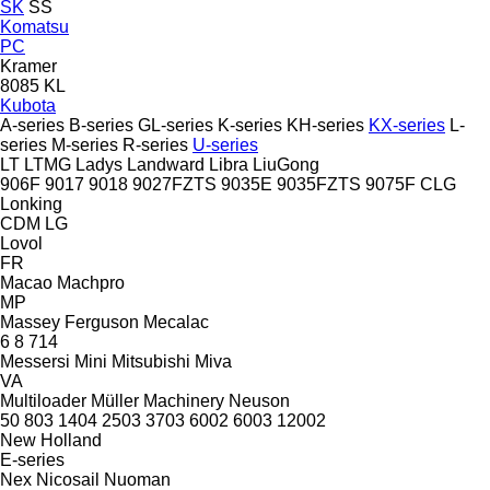
SK
SS
Komatsu
PC
Kramer
8085
KL
Kubota
A-series
B-series
GL-series
K-series
KH-series
KX-series
L-
series
M-series
R-series
U-series
LT
LTMG
Ladys
Landward
Libra
LiuGong
906F
9017
9018
9027FZTS
9035E
9035FZTS
9075F
CLG
Lonking
CDM
LG
Lovol
FR
Macao
Machpro
MP
Massey Ferguson
Mecalac
6
8
714
Messersi
Mini
Mitsubishi
Miva
VA
Multiloader
Müller Machinery
Neuson
50
803
1404
2503
3703
6002
6003
12002
New Holland
E-series
Nex
Nicosail
Nuoman