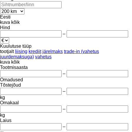
Eesti
kuva kõik
Hind
–
Kuulutuse tüüp
tootjalt
liising
krediit
järelmaks
trade-in (vahetus
juurdemaksuga)
vahetus
kuva kõik
Tootmisaasta
–
Omadused
Tõstejõud
–
kg
Omakaal
–
kg
Laius
–