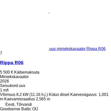
uus miniekskavaator Rippa R06
7
Rippa R06
5 500 €
Käibemaksuta
Miniekskavaator
2026
Seisukord
uus
1 m/t
Võimsus
8.2 kW (11.16 h.j.)
Kütus
diisel
Kaevesügavus
1,001
m
Kaevamisraadius
2,565 m
Eesti, Tõrvandi
Goodsense Baltic OÜ