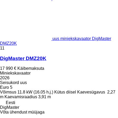
uus miniekskavaator DigMaster
DMZ20K
11
DigMaster DMZ20K
17 990 €
Käibemaksuta
Miniekskavaator
2026
Seisukord
uus
Euro 5
Võimsus
11.8 kW (16.05 h.j.)
Kütus
diisel
Kaevesügavus
2,27
m
Kaevamisraadius
3,91 m
Eesti
DigMaster
Võta ühendust müüjaga