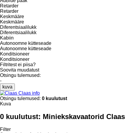
AdBlue paak
Retarder
Retarder
Keskmääre
Keskmääre
Diferentsiaalilukk
Diferentsiaalilukk
Kabiin
Autonoomne kütteseade
Autonoomne kütteseade
Konditsioneer
Konditsioneer
Filtritest ei piisa?
Soovita muudatust
Otsingu tulemused:
-
kuva
Claas info
Otsingu tulemused:
0 kuulutust
Kuva
0 kuulutust:
Miniekskavaatorid Claas
Filter