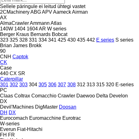
Sellele päringule ei leitud ühtegi vastet
2CMachinery
ABG
APV
Aameck
Airman
AX
AlmaCrawler
Ammann
Atlas
140W
1404
1604
AR
W series
Berger Kraus
Bernards
Bobcat
323
325
328
331
334
341
425
430
435
442
E series
S series
Brian James
Brokk
90
CNH
Captok
CK
Case
440
CX
SR
Caterpillar
301
302
303
304
305
306
307
308
312
313
315
320
E-series
PC
Claas
Coltrax
Comacchio
Crawler
Daewoo
Delta
Develon
DX
Devil'Machines
DigMaster
Doosan
DH
DX
Eurocomach
Euromacchine
Eurotrac
W-series
Everun
Fiat-Hitachi
FH
FR