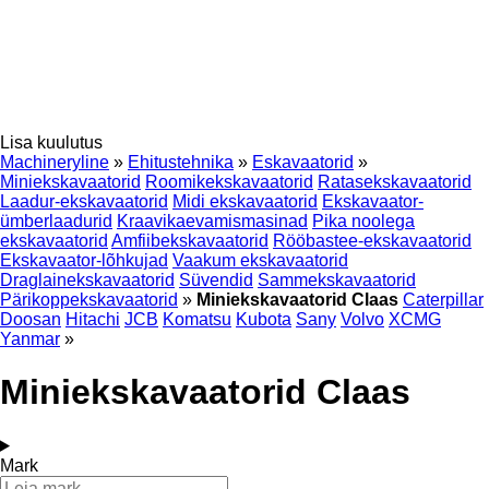
Lisa kuulutus
Machineryline
»
Ehitustehnika
»
Eskavaatorid
»
Miniekskavaatorid
Roomikekskavaatorid
Ratasekskavaatorid
Laadur-ekskavaatorid
Midi ekskavaatorid
Ekskavaator-
ümberlaadurid
Kraavikaevamismasinad
Pika noolega
ekskavaatorid
Amfiibekskavaatorid
Rööbastee-ekskavaatorid
Ekskavaator-lõhkujad
Vaakum ekskavaatorid
Draglainekskavaatorid
Süvendid
Sammekskavaatorid
Pärikoppekskavaatorid
»
Miniekskavaatorid Claas
Caterpillar
Doosan
Hitachi
JCB
Komatsu
Kubota
Sany
Volvo
XCMG
Yanmar
»
Miniekskavaatorid Claas
Mark