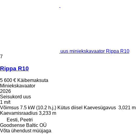
uus miniekskavaator Rippa R10
7
Rippa R10
5 600 €
Käibemaksuta
Miniekskavaator
2026
Seisukord
uus
1 m/t
Võimsus
7.5 kW (10.2 h.j.)
Kütus
diisel
Kaevesügavus
3,021 m
Kaevamisraadius
3,233 m
Eesti, Peetri
Goodsense Baltic OÜ
Võta ühendust müüjaga