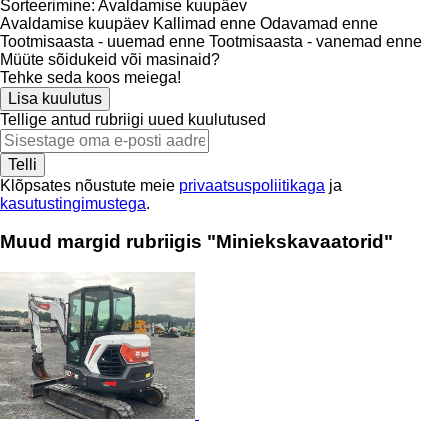
Sorteerimine
:
Avaldamise kuupäev
Avaldamise kuupäev
Kallimad enne
Odavamad enne
Tootmisaasta - uuemad enne
Tootmisaasta - vanemad enne
Müüte sõidukeid või masinaid?
Tehke seda koos meiega!
Lisa kuulutus
Tellige antud rubriigi uued kuulutused
Telli
Klõpsates nõustute meie
privaatsuspoliitikaga
ja
kasutustingimustega
.
Muud margid rubriigis "Miniekskavaatorid"