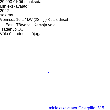
29 990 €
Käibemaksuta
Miniekskavaator
2022
987 m/t
Võimsus
16.17 kW (22 h.j.)
Kütus
diisel
Eesti, Tõrvandi, Kambja vald
Tradehub OÜ
Võta ühendust müüjaga
miniekskavaator Caterpillar 315