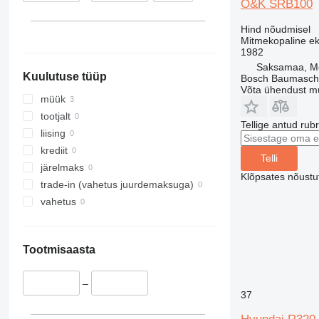
O&K SRB100
Hind nõudmisel
Mitmekopaline e
1982
Saksamaa, M
Kuulutuse tüüp
Bosch Baumasc
Võta ühendust m
müük
tootjalt
Tellige antud rub
liising
krediit
Telli
järelmaks
Klõpsates nõust
trade-in (vahetus juurdemaksuga)
vahetus
Tootmisaasta
–
37