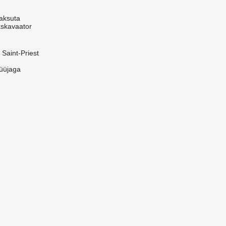
aksuta
kskavaator
Saint-Priest
üüjaga