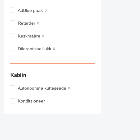
AdBlue paak
Retarder
Keskmääre
Diferentsiaalilukk
Kabiin
Autonoomne kütteseade
Konditsioneer
Filtritest ei piisa?
Soovita muudatust