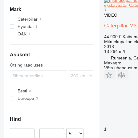
ekskavaator Cate
Mark
7
VIDEO
Caterpillar
Caterpillar M3
Hyundai
316
O&K
M-series
R-series
44 900 €
Käibem
Mitmekopaline e
2013
13 264 m/t
Asukoht
Rumeenia, Gat
Maxagro
Otsing raadiuses
Võta ühendust m
Eesti
Euroopa
Rumeenia
Prantsusmaa
Hind
Saksamaa
1
–