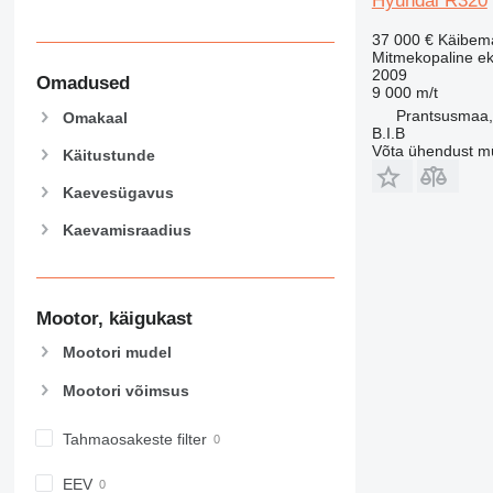
Hyundai R320
37 000 €
Käibem
Mitmekopaline e
2009
Omadused
9 000 m/t
Prantsusmaa, 
Omakaal
B.I.B
Võta ühendust m
Käitustunde
Kaevesügavus
Kaevamisraadius
Mootor, käigukast
Mootori mudel
Mootori võimsus
Tahmaosakeste filter
EEV