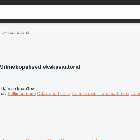
 ekskavaatorid
Mitmekopalised ekskavaatorid
ldamise kuupäev
äev
Kallimad enne
Odavamad enne
Tootmisaasta - uuemad enne
Toot