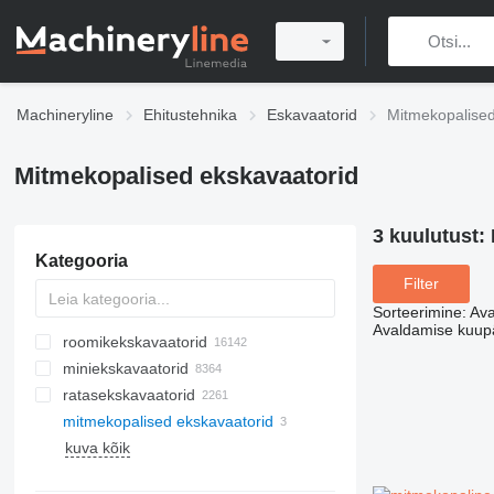
Machineryline
Ehitustehnika
Eskavaatorid
Mitmekopalised
Mitmekopalised ekskavaatorid
3 kuulutust:
Kategooria
Filter
Sorteerimine
:
Ava
Avaldamise kuup
roomikekskavaatorid
miniekskavaatorid
ratasekskavaatorid
mitmekopalised ekskavaatorid
kuva kõik