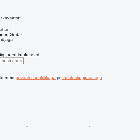
kskavaator
etten
hinen GmbH
üüjaga
riigi uued kuulutused
ute meie
privaatsuspoliitikaga
ja
kasutustingimustega
.