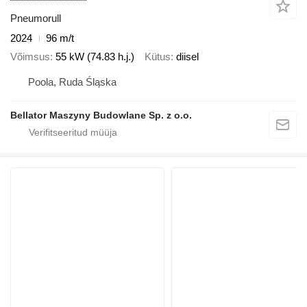
Pneumorull
2024
96 m/t
Võimsus
55 kW (74.83 h.j.)
Kütus
diisel
Poola, Ruda Śląska
Bellator Maszyny Budowlane Sp. z o.o.