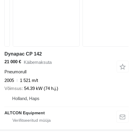
Dynapac CP 142
21 000 €
Käibemaksuta
Pneumorull
2005
1 521 m/t
Võimsus
54.39 kW (74 h.j.)
Holland, Haps
ALTCON Equipment