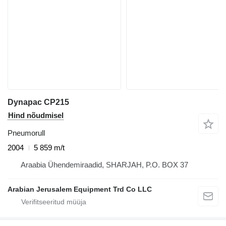
Dynapac CP215
Hind nõudmisel
Pneumorull
2004
5 859 m/t
Araabia Ühendemiraadid, SHARJAH, P.O. BOX 37
Arabian Jerusalem Equipment Trd Co LLC