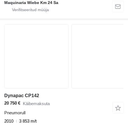
Maquinaria Wiebe Km 24 Sa
Dynapac CP142
20 750 €
Käibemaksuta
Pneumorull
2010
3 853 m/t