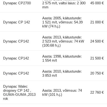
Dynapac CP2700
2 575 m/t, valtsi laius: 2 300
45 000 €
mm
Aasta: 2005, käitustunde:
Dynapac CP 142
1 521 m/t, võimsus: 54.39
21 000 €
kW (74 h.j.)
Aasta: 2013, käitustunde:
Dynapac CP142
2 523 m/t, võimsus: 74 kW
24 500 €
(100.68 h.j.)
Aasta: 1998, käitustunde:
Dynapac CP142
21 500 €
1 554 m/t
Aasta: 2010, käitustunde:
Dynapac CP142
20 750 €
3 853 m/t
Dynapac Walec
drogowy CP 142 ,
Aasta: 2013, võimsus: 74
22 760 €
GUMA-GUMA ,2013
kW (101 h.j.)
rok