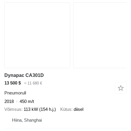
Dynapac CA301D
13 500 $
≈ 11 680 €
Pneumorull
2018
450 m/t
Võimsus
113 kW (154 h.j.)
Kütus
diisel
Hiina, Shanghai