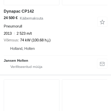
Dynapac CP142
24 500 €
Käibemaksuta
Pneumorull
2013
2 523 m/t
Võimsus
74 kW (100.68 h.j.)
Holland, Holten
Jansen Holten