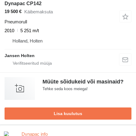
Dynapac CP142
19 500 €
Käibemaksuta
Pneumorull
2010
5 251 m/t
Holland, Holten
Jansen Holten
Müüte sõidukeid või masinaid?
Tehke seda koos meiega!
Lisa kuulutus
Dynapac info