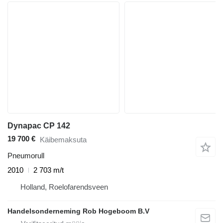
Dynapac CP 142
19 700 €
Käibemaksuta
Pneumorull
2010
2 703 m/t
Holland, Roelofarendsveen
Handelsonderneming Rob Hogeboom B.V