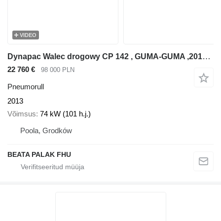
VIDEO
Dynapac Walec drogowy CP 142 , GUMA-GUMA ,2013 rok
22 760 €
98 000 PLN
Pneumorull
2013
Võimsus
74 kW (101 h.j.)
Poola, Grodków
BEATA PALAK FHU