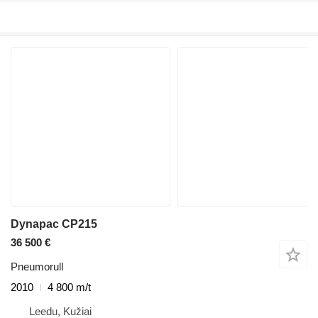
Dynapac CP215
36 500 €
Pneumorull
2010
4 800 m/t
Leedu, Kužiai