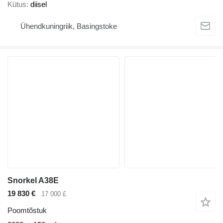
Kütus
diisel
Ühendkuningriik, Basingstoke
Snorkel A38E
19 830 €
17 000 £
Poomtõstuk