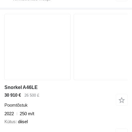
Snorkel A46LE
30 910 €
26 500 £
Poomtõstuk
2022
250 m/t
Kütus
diisel