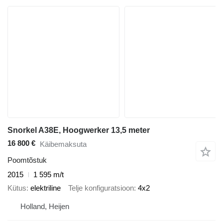
Snorkel A38E, Hoogwerker 13,5 meter
16 800 €
Käibemaksuta
Poomtõstuk
2015
1 595 m/t
Kütus
elektriline
Telje konfiguratsioon
4x2
Holland, Heijen