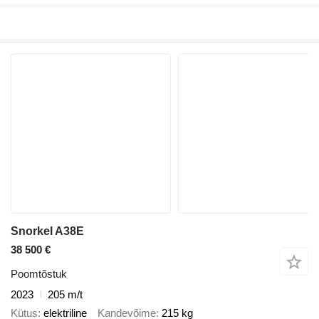
Snorkel A38E
38 500 €
Poomtõstuk
2023
205 m/t
Kütus
elektriline
Kandevõime
215 kg