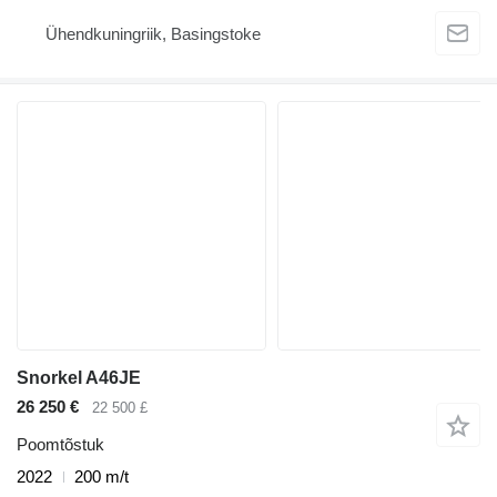
Ühendkuningriik, Basingstoke
Snorkel A46JE
26 250 €
22 500 £
Poomtõstuk
2022
200 m/t