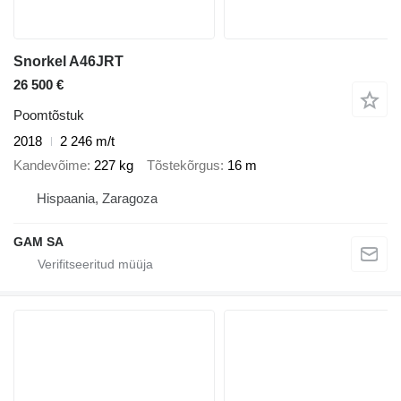
Snorkel A46JRT
26 500 €
Poomtõstuk
2018
2 246 m/t
Kandevõime
227 kg
Tõstekõrgus
16 m
Hispaania, Zaragoza
GAM SA