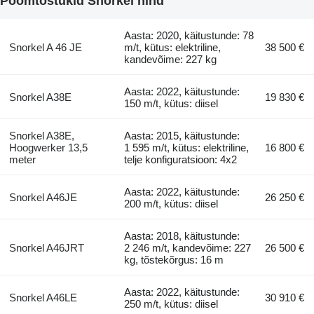
Poomtõstukid Snorkel hind
Aasta: 2020, käitustunde: 78
Snorkel A 46 JE
m/t, kütus: elektriline,
38 500 €
kandevõime: 227 kg
Aasta: 2022, käitustunde:
Snorkel A38E
19 830 €
150 m/t, kütus: diisel
Snorkel A38E,
Aasta: 2015, käitustunde:
Hoogwerker 13,5
1 595 m/t, kütus: elektriline,
16 800 €
meter
telje konfiguratsioon: 4x2
Aasta: 2022, käitustunde:
Snorkel A46JE
26 250 €
200 m/t, kütus: diisel
Aasta: 2018, käitustunde:
Snorkel A46JRT
2 246 m/t, kandevõime: 227
26 500 €
kg, tõstekõrgus: 16 m
Aasta: 2022, käitustunde:
Snorkel A46LE
30 910 €
250 m/t, kütus: diisel