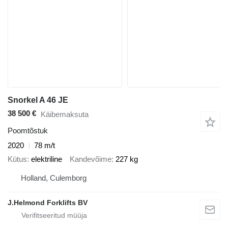
Snorkel A 46 JE
38 500 €
Käibemaksuta
Poomtõstuk
2020
78 m/t
Kütus
elektriline
Kandevõime
227 kg
Holland, Culemborg
J.Helmond Forklifts BV