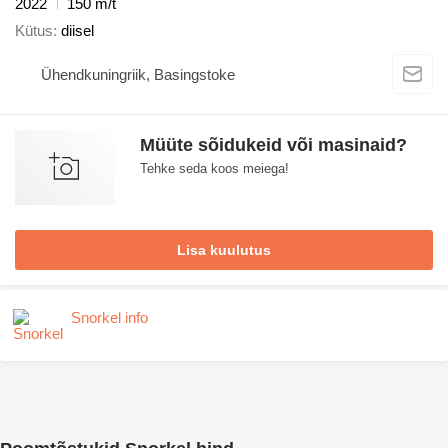
2022
150 m/t
Kütus
diisel
Ühendkuningriik, Basingstoke
Müüte sõidukeid või masinaid?
Tehke seda koos meiega!
Lisa kuulutus
Snorkel info