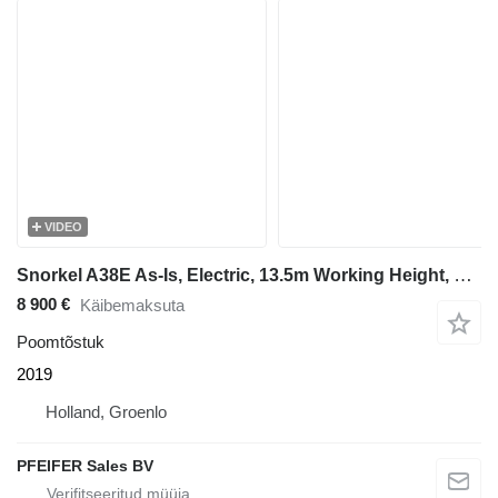
VIDEO
Snorkel A38E As-Is, Electric, 13.5m Working Height, 6.1m R
8 900 €
Käibemaksuta
Poomtõstuk
2019
Holland, Groenlo
PFEIFER Sales BV