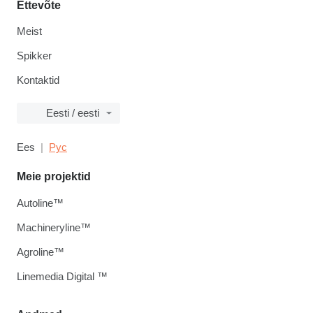
Ettevõte
Meist
Spikker
Kontaktid
Eesti / eesti
Ees
Рус
Meie projektid
Autoline™
Machineryline™
Agroline™
Linemedia Digital ™