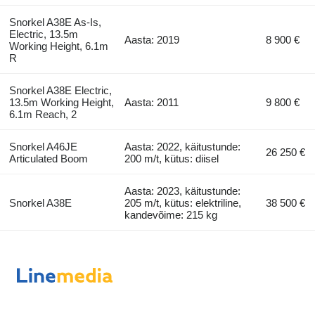
Snorkel A38E As-Is,
Electric, 13.5m
Aasta: 2019
8 900 €
Working Height, 6.1m
R
Snorkel A38E Electric,
13.5m Working Height,
Aasta: 2011
9 800 €
6.1m Reach, 2
Snorkel A46JE
Aasta: 2022, käitustunde:
26 250 €
Articulated Boom
200 m/t, kütus: diisel
Aasta: 2023, käitustunde:
Snorkel A38E
205 m/t, kütus: elektriline,
38 500 €
kandevõime: 215 kg