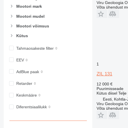
Viru Geoloogia 
Mootori mark
Võta ühendust m
Mootori mudel
Mootori võimsus
Kütus
Tahmaosakeste filter
EEV
1
AdBlue paak
ZIL 131
Retarder
12 000 €
Puurimisseade
Kütus
diisel
Telje
Keskmääre
Eesti, Kohtla-
Viru Geoloogia 
Diferentsiaalilukk
Võta ühendust m