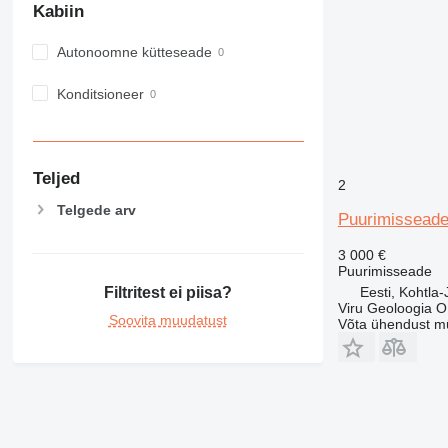
Kabiin
Autonoomne kütteseade
Konditsioneer
Teljed
2
Telgede arv
Puurimissead
3 000 €
Puurimisseade
Eesti, Kohtla-
Filtritest ei piisa?
Viru Geoloogia 
Soovita muudatust
Võta ühendust m