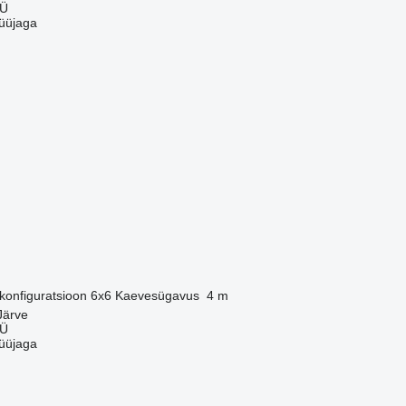
OÜ
üüjaga
 konfiguratsioon
6x6
Kaevesügavus
4 m
Järve
OÜ
üüjaga