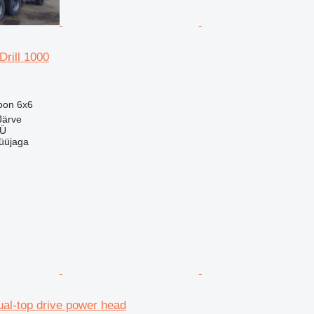
rill 1000
ioon
6x6
Järve
OÜ
üüjaga
l-top drive power head