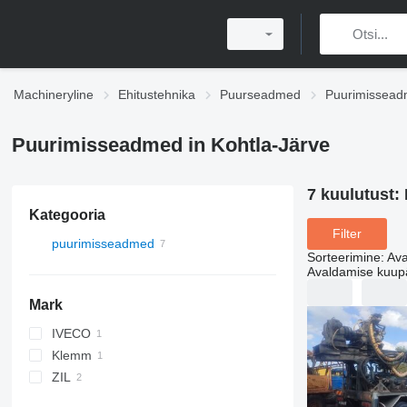
Machineryline
Ehitustehnika
Puurseadmed
Puurimissea
Puurimisseadmed in Kohtla-Järve
7 kuulutust:
Kategooria
Filter
puurimisseadmed
Sorteerimine
:
Ava
Avaldamise kuup
Mark
IVECO
Klemm
ZIL
131