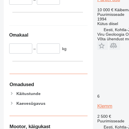
10 000 €
Käibem
Puurimisseade
1994
Kütus
diisel
Eesti, Kohtla-
Viru Geoloogia 
Omakaal
Võta ühendust m
–
kg
Omadused
Käitustunde
6
Kaevesügavus
Klemm
2 500 €
Puurimisseade
Mootor, käigukast
Eesti, Kohtla-