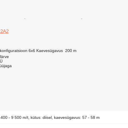
 2A2
 konfiguratsioon
6x6
Kaevesügavus
200 m
Järve
OÜ
üüjaga
400 - 9 500 m/t, kütus: diisel, kaevesügavus: 57 - 58 m