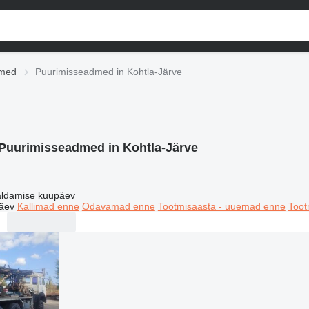
dmed
Puurimisseadmed in Kohtla-Järve
Puurimisseadmed in Kohtla-Järve
ldamise kuupäev
äev
Kallimad enne
Odavamad enne
Tootmisaasta - uuemad enne
Toot