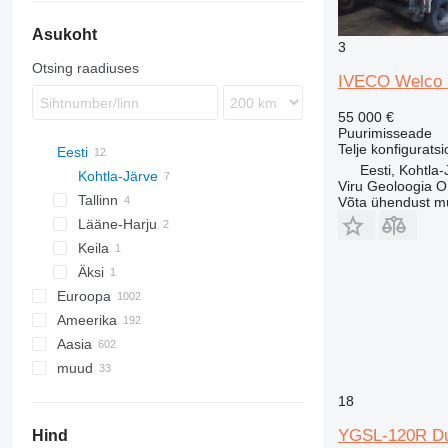
Asukoht
3
Otsing raadiuses
IVECO Welco D
55 000 €
Puurimisseade
Telje konfigurats
Eesti
Eesti, Kohtla-
Kohtla-Järve
Viru Geoloogia 
Tallinn
Võta ühendust m
Lääne-Harju
Keila
Äksi
Euroopa
Ameerika
Ühendkuningriik
Aasia
Saksamaa
USA
muud
Itaalia
Mehhiko
Hiina
Holland
Kanada
Iisrael
Ukraina
18
Austria
Türgi
Peruu
YGSL-120R Dua
Hind
Poola
Usbekistan
Moldova