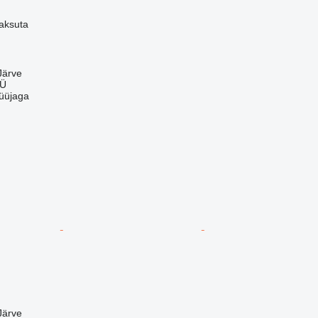
aksuta
Järve
OÜ
üüjaga
Järve