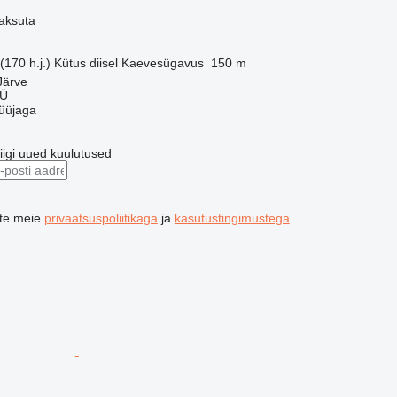
aksuta
170 h.j.)
Kütus
diisel
Kaevesügavus
150 m
Järve
OÜ
üüjaga
riigi uued kuulutused
ute meie
privaatsuspoliitikaga
ja
kasutustingimustega
.