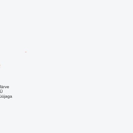
e
Järve
OÜ
üüjaga