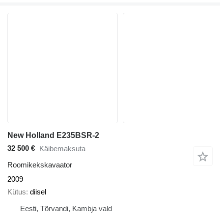
New Holland E235BSR-2
32 500 €
Käibemaksuta
Roomikekskavaator
2009
Kütus
diisel
Eesti, Tõrvandi, Kambja vald