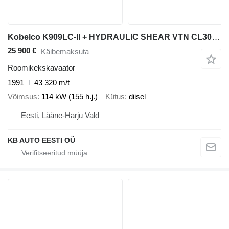
Kobelco K909LC-II + HYDRAULIC SHEAR VTN CL300 (2004)
25 900 €
Käibemaksuta
Roomikekskavaator
1991
43 320 m/t
Võimsus
114 kW (155 h.j.)
Kütus
diisel
Eesti, Lääne-Harju Vald
KB AUTO EESTI OÜ