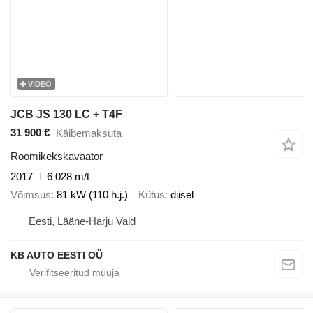
VIDEO
JCB JS 130 LC + T4F
31 900 €
Käibemaksuta
Roomikekskavaator
2017
6 028 m/t
Võimsus
81 kW (110 h.j.)
Kütus
diisel
Eesti, Lääne-Harju Vald
KB AUTO EESTI OÜ