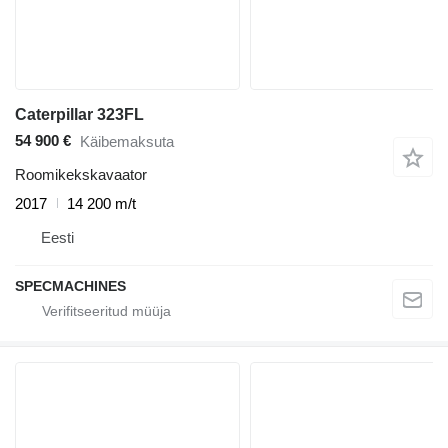
Caterpillar 323FL
54 900 €
Käibemaksuta
Roomikekskavaator
2017
14 200 m/t
Eesti
SPECMACHINES