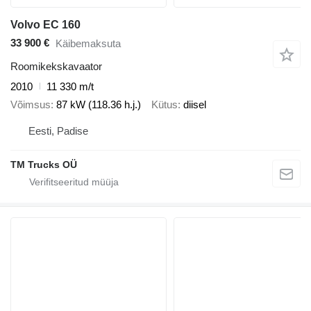
Volvo EC 160
33 900 €
Käibemaksuta
Roomikekskavaator
2010
11 330 m/t
Võimsus
87 kW (118.36 h.j.)
Kütus
diisel
Eesti, Padise
TM Trucks OÜ