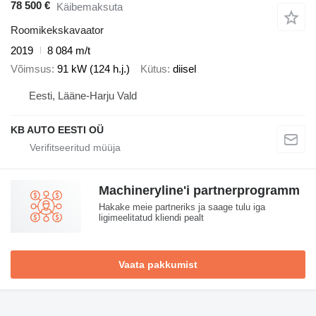
78 500 €
Käibemaksuta
Roomikekskavaator
2019
8 084 m/t
Võimsus
91 kW (124 h.j.)
Kütus
diisel
Eesti, Lääne-Harju Vald
KB AUTO EESTI OÜ
Machineryline'i partnerprogramm
Hakake meie partneriks ja saage tulu iga
ligimeelitatud kliendi pealt
Vaata pakkumist