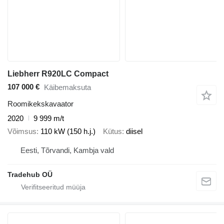
Liebherr R920LC Compact
107 000 €
Käibemaksuta
Roomikekskavaator
2020
9 999 m/t
Võimsus
110 kW (150 h.j.)
Kütus
diisel
Eesti, Tõrvandi, Kambja vald
Tradehub OÜ