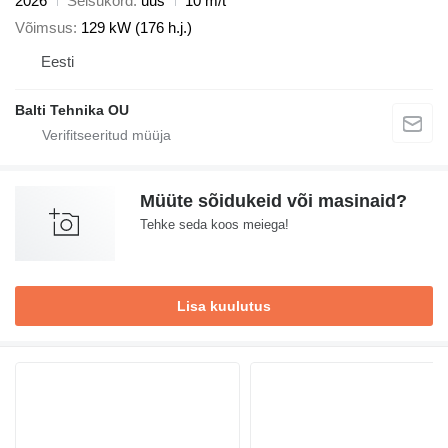
2026
Seisukord
uus
10 m/t
Võimsus
129 kW (176 h.j.)
Eesti
Balti Tehnika OU
Müüte sõidukeid või masinaid?
Tehke seda koos meiega!
Lisa kuulutus