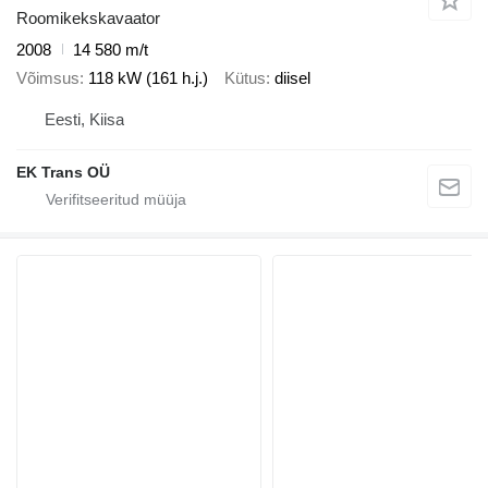
Roomikekskavaator
2008
14 580 m/t
Võimsus
118 kW (161 h.j.)
Kütus
diisel
Eesti, Kiisa
EK Trans OÜ