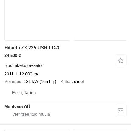
Hitachi ZX 225 USR LC-3
34 500 €
Roomikekskavaator
2011
12 000 m/t
Võimsus
121 kW (165 h.j.)
Kütus
diisel
Eesti, Tallinn
Multivara OÜ