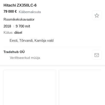
Hitachi ZX350LC-6
79 000 €
Käibemaksuta
Roomikekskavaator
2018
9 700 m/t
Kütus
diisel
Eesti, Tõrvandi, Kambja vald
Tradehub OÜ