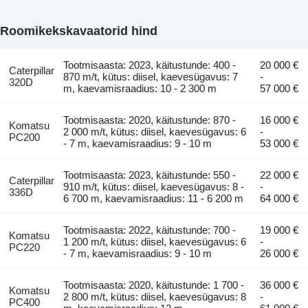
Roomikekskavaatorid hind
Tootmisaasta: 2023, käitustunde: 400 -
20 000 €
Caterpillar
870 m/t, kütus: diisel, kaevesügavus: 7
-
320D
m, kaevamisraadius: 10 - 2 300 m
57 000 €
Tootmisaasta: 2020, käitustunde: 870 -
16 000 €
Komatsu
2 000 m/t, kütus: diisel, kaevesügavus: 6
-
PC200
- 7 m, kaevamisraadius: 9 - 10 m
53 000 €
Tootmisaasta: 2023, käitustunde: 550 -
22 000 €
Caterpillar
910 m/t, kütus: diisel, kaevesügavus: 8 -
-
336D
6 700 m, kaevamisraadius: 11 - 6 200 m
64 000 €
Tootmisaasta: 2022, käitustunde: 700 -
19 000 €
Komatsu
1 200 m/t, kütus: diisel, kaevesügavus: 6
-
PC220
- 7 m, kaevamisraadius: 9 - 10 m
26 000 €
Tootmisaasta: 2020, käitustunde: 1 700 -
36 000 €
Komatsu
2 800 m/t, kütus: diisel, kaevesügavus: 8
-
PC400