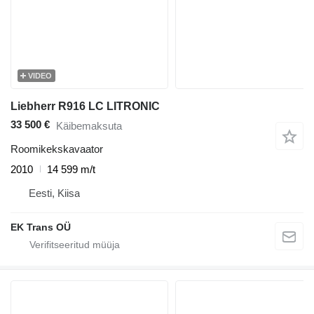
VIDEO
Liebherr R916 LC LITRONIC
33 500 €
Käibemaksuta
Roomikekskavaator
2010
14 599 m/t
Eesti, Kiisa
EK Trans OÜ