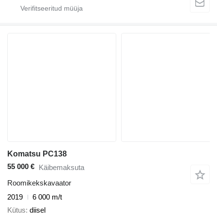
Komatsu PC138
55 000 €
Käibemaksuta
Roomikekskavaator
2019
6 000 m/t
Kütus
diisel