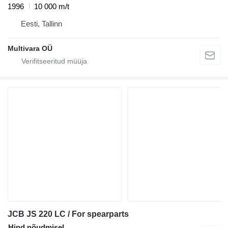
1996
10 000 m/t
Eesti, Tallinn
Multivara OÜ
JCB JS 220 LC / For spearparts
Hind nõudmisel