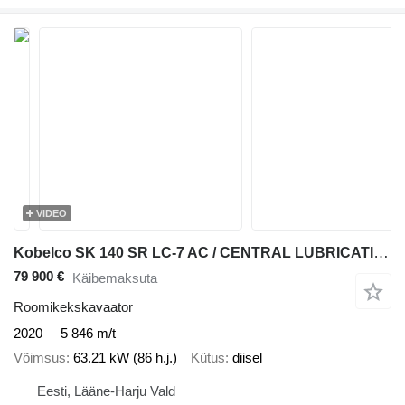
VIDEO
Kobelco SK 140 SR LC-7 AC / CENTRAL LUBRICATION / STEELWRIST ROTO
79 900 €
Käibemaksuta
Roomikekskavaator
2020
5 846 m/t
Võimsus
63.21 kW (86 h.j.)
Kütus
diisel
Eesti, Lääne-Harju Vald