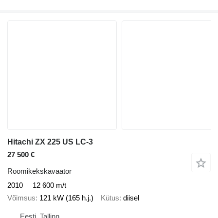
Hitachi ZX 225 US LC-3
27 500 €
Roomikekskavaator
2010
12 600 m/t
Võimsus
121 kW (165 h.j.)
Kütus
diisel
Eesti, Tallinn