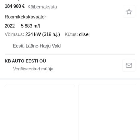
184 900 €
Käibemaksuta
Roomikekskavaator
2022
5 883 m/t
Võimsus
234 kW (318 h.j.)
Kütus
diisel
Eesti, Lääne-Harju Vald
KB AUTO EESTI OÜ