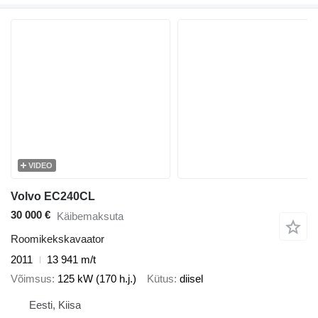
VIDEO
Volvo EC240CL
30 000 €
Käibemaksuta
Roomikekskavaator
2011
13 941 m/t
Võimsus
125 kW (170 h.j.)
Kütus
diisel
Eesti, Kiisa