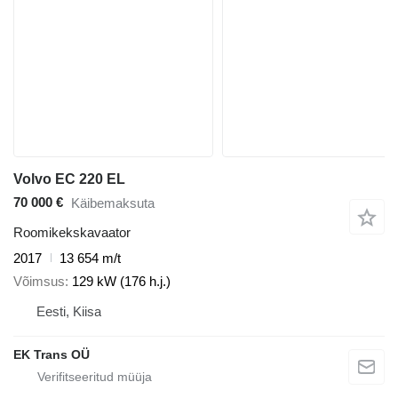
Volvo EC 220 EL
70 000 €
Käibemaksuta
Roomikekskavaator
2017
13 654 m/t
Võimsus
129 kW (176 h.j.)
Eesti, Kiisa
EK Trans OÜ