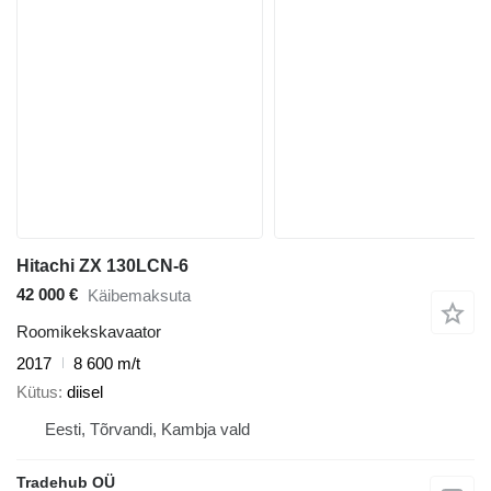
Hitachi ZX 130LCN-6
42 000 €
Käibemaksuta
Roomikekskavaator
2017
8 600 m/t
Kütus
diisel
Eesti, Tõrvandi, Kambja vald
Tradehub OÜ