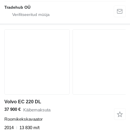
Tradehub OÜ
Volvo EC 220 DL
37 900 €
Käibemaksuta
Roomikekskavaator
2014
13 830 m/t