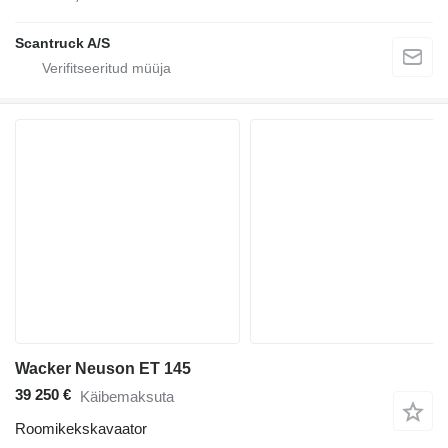
Scantruck A/S
Wacker Neuson ET 145
39 250 €
Käibemaksuta
Roomikekskavaator