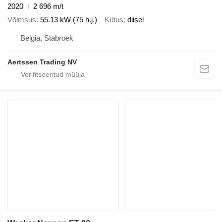
2020
2 696 m/t
Võimsus
55.13 kW (75 h.j.)
Kütus
diisel
Belgia, Stabroek
Aertssen Trading NV