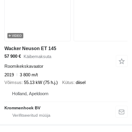
VIDEO
Wacker Neuson ET 145
57 900 €
Käibemaksuta
Roomikekskavaator
2019
3 800 m/t
Võimsus
55.13 kW (75 h.j.)
Kütus
diisel
Holland, Apeldoorn
Krommenhoek BV