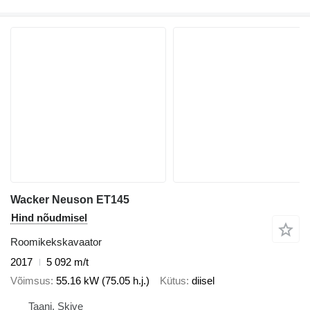
Wacker Neuson ET145
Hind nõudmisel
Roomikekskavaator
2017
5 092 m/t
Võimsus
55.16 kW (75.05 h.j.)
Kütus
diisel
Taani, Skive