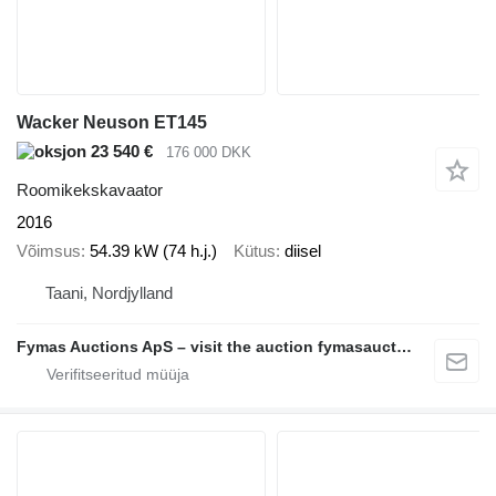
Wacker Neuson ET145
23 540 €
176 000 DKK
Roomikekskavaator
2016
Võimsus
54.39 kW (74 h.j.)
Kütus
diisel
Taani, Nordjylland
Fymas Auctions ApS – visit the auction fymasauctions.dk