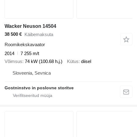
Wacker Neuson 14504
38 500 €
Käibemaksuta
Roomikekskavaator
2014
7 255 m/t
Võimsus
74 kW (100.68 h.j.)
Kütus
diisel
Sloveenia, Sevnica
Gostninstvo in poslovne storitve