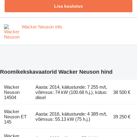
Lisa kuulutus
Wacker Neuson info
Roomikekskavaatorid Wacker Neuson hind
Wacker
Aasta: 2014, käitustunde: 7 255 m/t,
Neuson
võimsus: 74 kW (100.68 h.j.), kütus:
38 500 €
14504
diisel
Wacker
Aasta: 2016, käitustunde: 4 389 m/t,
Neuson ET
39 250 €
võimsus: 55.13 kW (75 h.j.)
145
Wacker