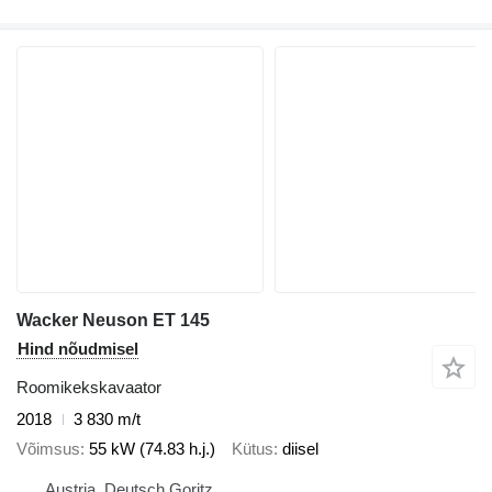
Wacker Neuson ET 145
Hind nõudmisel
Roomikekskavaator
2018
3 830 m/t
Võimsus
55 kW (74.83 h.j.)
Kütus
diisel
Austria, Deutsch Goritz