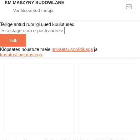
KM MASZYNY BUDOWLANE
Tellige antud rubriigi uued kuulutused
Telli
Klõpsates nõustute meie
privaatsuspoliitikaga
ja
kasutustingimustega
.