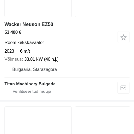
Wacker Neuson EZ50
53 400 €
Roomikekskavaator
2023
6 m/t
Võimsus
33.81 kW (46 h.j.)
Bulgaaria, Starazagora
Titan Machinery Bulgaria