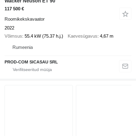
Wacker Neuson ET 90
117 500 €
Roomikekskavaator
2022
Võimsus
55.4 kW (75.37 h.j.)
Kaevesügavus
4,67 m
Rumeenia
PROD-COM SICASAU SRL