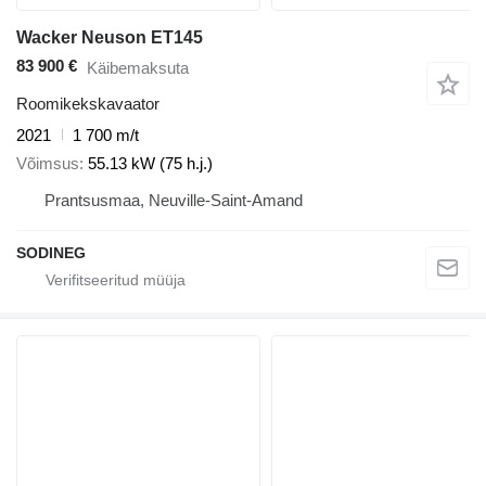
Wacker Neuson ET145
83 900 €
Käibemaksuta
Roomikekskavaator
2021
1 700 m/t
Võimsus
55.13 kW (75 h.j.)
Prantsusmaa, Neuville-Saint-Amand
SODINEG