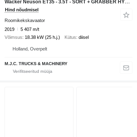
Wacker Neuson ET35 - 3.5T - SORT + GRABBER HYDR / SLOOP SORTEER - HYDR QUICKHI
Hind nõudmisel
Roomikekskavaator
2019
5 407 m/t
Võimsus
18.38 kW (25 h.j.)
Kütus
diisel
Holland, Overpelt
M.J.C. TRUCKS & MACHINERY