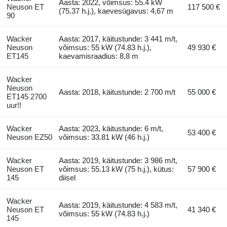
Aasta: 2022, võimsus: 55.4 kW
Neuson ET
117 500 €
(75.37 h.j.), kaevesügavus: 4,67 m
90
Wacker
Aasta: 2017, käitustunde: 3 441 m/t,
Neuson
võimsus: 55 kW (74.83 h.j.),
49 930 €
ET145
kaevamisraadius: 8,8 m
Wacker
Neuson
Aasta: 2018, käitustunde: 2 700 m/t
55 000 €
ET145 2700
uur!!
Wacker
Aasta: 2023, käitustunde: 6 m/t,
53 400 €
Neuson EZ50
võimsus: 33.81 kW (46 h.j.)
Wacker
Aasta: 2019, käitustunde: 3 986 m/t,
Neuson ET
võimsus: 55.13 kW (75 h.j.), kütus:
57 900 €
145
diisel
Wacker
Aasta: 2019, käitustunde: 4 583 m/t,
Neuson ET
41 340 €
võimsus: 55 kW (74.83 h.j.)
145