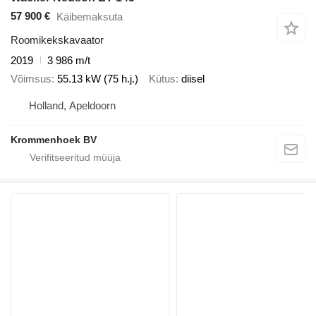
57 900 €
Käibemaksuta
Roomikekskavaator
2019
3 986 m/t
Võimsus
55.13 kW (75 h.j.)
Kütus
diisel
Holland, Apeldoorn
Krommenhoek BV