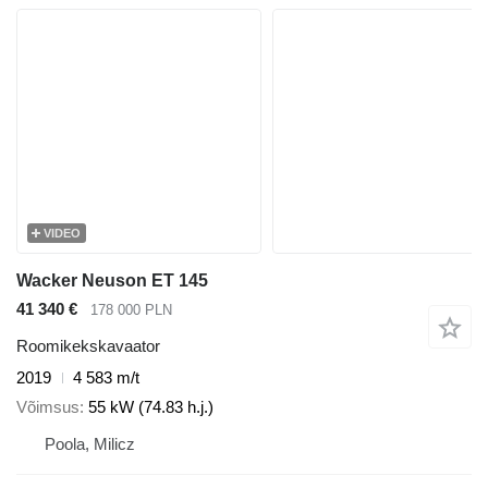
VIDEO
Wacker Neuson ET 145
41 340 €
178 000 PLN
Roomikekskavaator
2019
4 583 m/t
Võimsus
55 kW (74.83 h.j.)
Poola, Milicz