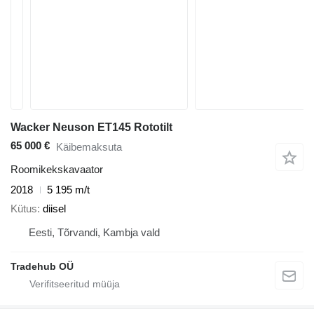
Wacker Neuson ET145 Rototilt
65 000 €
Käibemaksuta
Roomikekskavaator
2018
5 195 m/t
Kütus
diisel
Eesti, Tõrvandi, Kambja vald
Tradehub OÜ