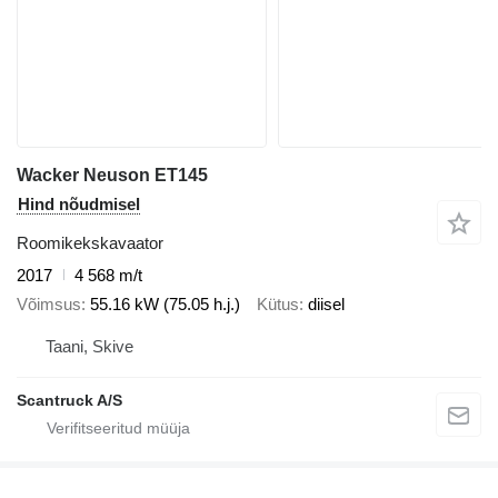
Wacker Neuson ET145
Hind nõudmisel
Roomikekskavaator
2017
4 568 m/t
Võimsus
55.16 kW (75.05 h.j.)
Kütus
diisel
Taani, Skive
Scantruck A/S