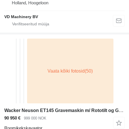
Holland, Hoogeloon
VD Machinery BV
Wacker Neuson ET145 Gravemaskin m/ Rototilt og Graveskuffe – 1700 timer
90 950 €
999 000 NOK
Roomikekskavaator