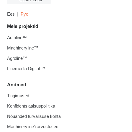
Ees
Рус
Meie projektid
Autoline™
Machineryline™
Agroline™
Linemedia Digital ™
Andmed
Tingimused
Konfidentsiaalsuspoliitika
Nõuanded turvalisuse kohta
Machineryline'i arvustused