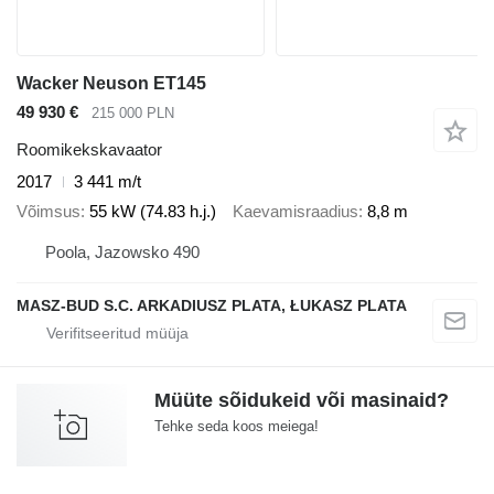
Wacker Neuson ET145
49 930 €
215 000 PLN
Roomikekskavaator
2017
3 441 m/t
Võimsus
55 kW (74.83 h.j.)
Kaevamisraadius
8,8 m
Poola, Jazowsko 490
MASZ-BUD S.C. ARKADIUSZ PLATA, ŁUKASZ PLATA
Müüte sõidukeid või masinaid?
Tehke seda koos meiega!