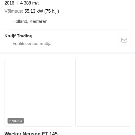
2016
4 389 m/t
Võimsus
55.13 kW (75 h.j.)
Holland, Kesteren
Kruijf Trading
VIDEO
Wacker Neuson ET 145