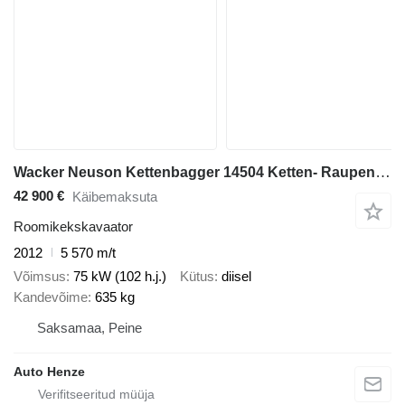
Wacker Neuson Kettenbagger 14504 Ketten- Raupenbagger E11-01
42 900 €
Käibemaksuta
Roomikekskavaator
2012
5 570 m/t
Võimsus
75 kW (102 h.j.)
Kütus
diisel
Kandevõime
635 kg
Saksamaa, Peine
Auto Henze