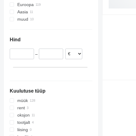
Euroopa
Aasia
Saksamaa
muud
Hispaania
Hiina
Poola
Türgi
Ukraina
Holland
Araabia Ühendemiraadid
Hind
Rumeenia
Itaalia
–
Belgia
Portugal
kuva kõik
Kuulutuse tüüp
müük
rent
oksjon
tootjalt
liising