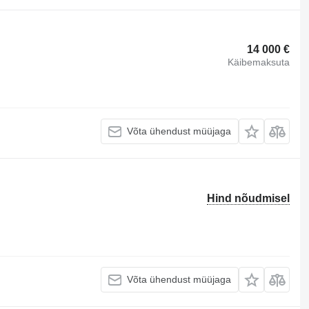
14 000 €
Käibemaksuta
Võta ühendust müüjaga
Hind nõudmisel
Võta ühendust müüjaga