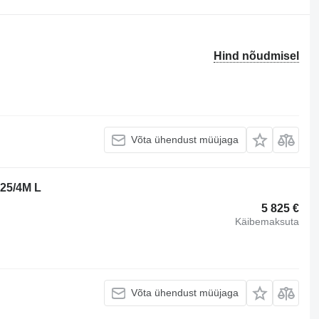
Hind nõudmisel
Võta ühendust müüjaga
25/4M L
5 825 €
Käibemaksuta
Võta ühendust müüjaga