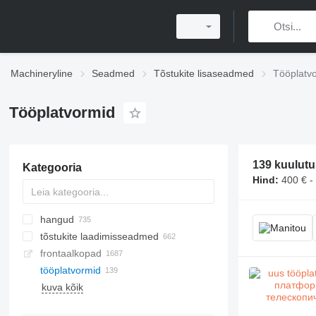
Machineryline
Seadmed
Tõstukite lisaseadmed
Tööplatv
Tööplatvormid
139 kuulutu
Kategooria
Hind:
400 € -
hangud
tõstukite laadimisseadmed
frontaalkopad
tööplatvormid
kuva kõik