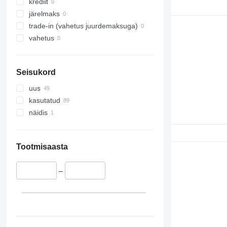
krediit
järelmaks
trade-in (vahetus juurdemaksuga)
vahetus
Seisukord
uus
kasutatud
näidis
Tootmisaasta
–