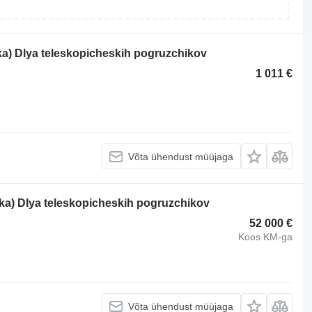
ka) Dlya teleskopicheskih pogruzchikov
1 011 €
Võta ühendust müüjaga
lka) Dlya teleskopicheskih pogruzchikov
52 000 €
Koos KM-ga
Võta ühendust müüjaga