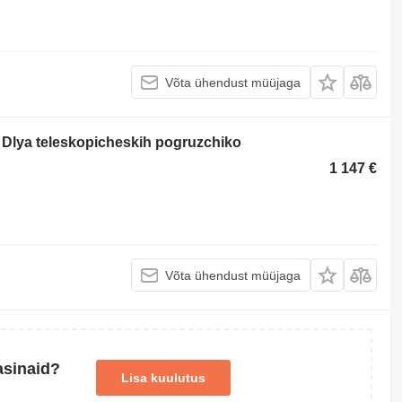
Võta ühendust müüjaga
 Dlya teleskopicheskih pogruzchiko
1 147 €
Võta ühendust müüjaga
asinaid?
Lisa kuulutus