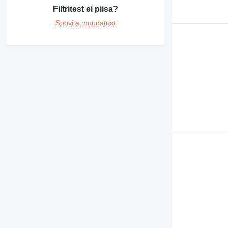
Filtritest ei piisa?
Soovita muudatust