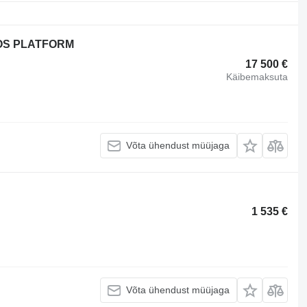
TOS PLATFORM
17 500 €
Käibemaksuta
Võta ühendust müüjaga
1 535 €
Võta ühendust müüjaga