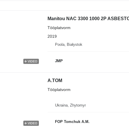
Manitou NAC 3300 1000 2P ASBES
Tööplatvorm
2019
Poola, Białystok
JMP
VIDEO
A.TOM
Tööplatvorm
Ukraina, Zhytomyr
FOP Tomchuk A.M.
VIDEO