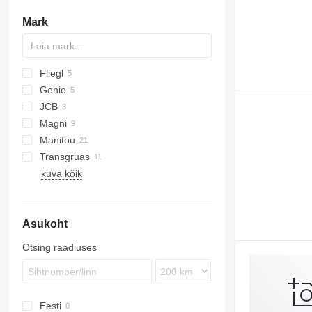
Mark
Fliegl
Genie
JCB
Magni
450
Manitou
RTH
Transgruas
ML
371
kuva kõik
MRT
MT
M series
Asukoht
Otsing raadiuses
Eesti