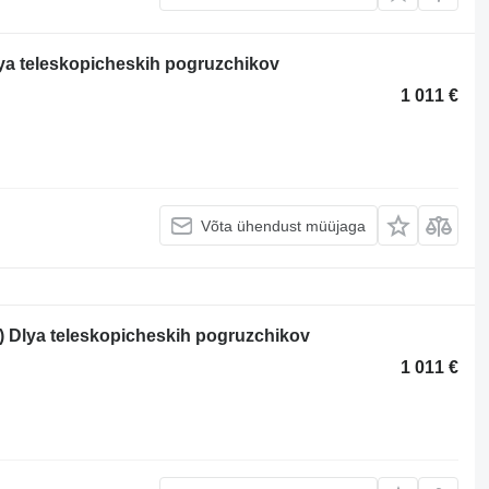
ya teleskopicheskih pogruzchikov
1 011 €
Võta ühendust müüjaga
) Dlya teleskopicheskih pogruzchikov
1 011 €