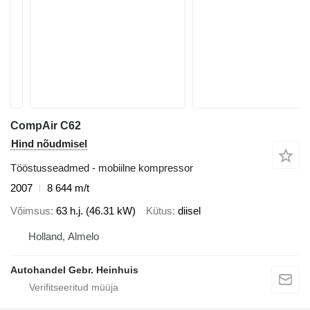
CompAir C62
Hind nõudmisel
Tööstusseadmed - mobiilne kompressor
2007
8 644 m/t
Võimsus
63 h.j. (46.31 kW)
Kütus
diisel
Holland, Almelo
Autohandel Gebr. Heinhuis