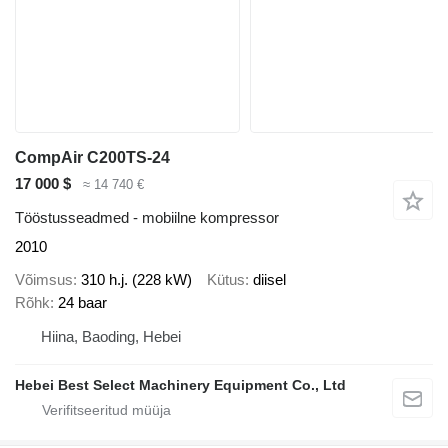
CompAir C200TS-24
17 000 $
≈ 14 740 €
Tööstusseadmed - mobiilne kompressor
2010
Võimsus
310 h.j. (228 kW)
Kütus
diisel
Rõhk
24 baar
Hiina, Baoding, Hebei
Hebei Best Select Machinery Equipment Co., Ltd