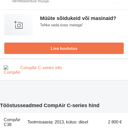
Müüte sõidukeid või masinaid?
Tehke seda koos meiega!
Lisa kuulutus
CompAir C-series info
Tööstusseadmed CompAir C-series hind
CompAir
Tootmisaasta: 2013, kütus: diisel
2 800 €
C38