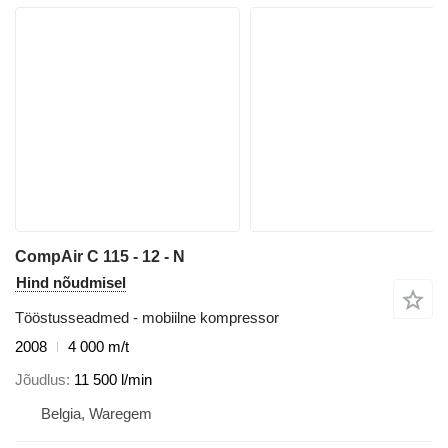
CompAir C 115 - 12 - N
Hind nõudmisel
Tööstusseadmed - mobiilne kompressor
2008
4 000 m/t
Jõudlus
11 500 l/min
Belgia, Waregem