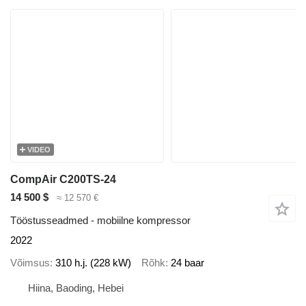
VIDEO
CompAir C200TS-24
14 500 $
≈ 12 570 €
Tööstusseadmed - mobiilne kompressor
2022
Võimsus
310 h.j. (228 kW)
Rõhk
24 baar
Hiina, Baoding, Hebei