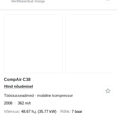
CompAir C38
Hind nõudmisel
Tööstusseadmed - mobiilne kompressor
2008
362 m/t
Võimsus
48.67 h.j. (35.77 kW)
Rõhk
7 baar