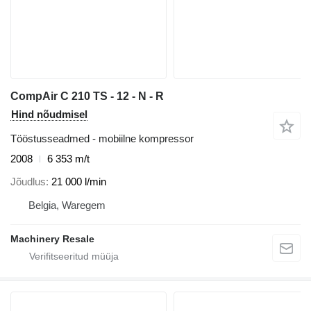
CompAir C 210 TS - 12 - N - R
Hind nõudmisel
Tööstusseadmed - mobiilne kompressor
2008
6 353 m/t
Jõudlus
21 000 l/min
Belgia, Waregem
Machinery Resale