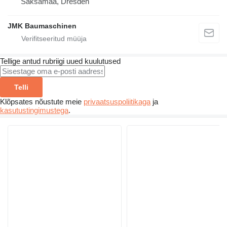
Saksamaa, Dresden
JMK Baumaschinen
Tellige antud rubriigi uued kuulutused
Telli
Klõpsates nõustute meie
privaatsuspoliitikaga
ja
kasutustingimustega
.