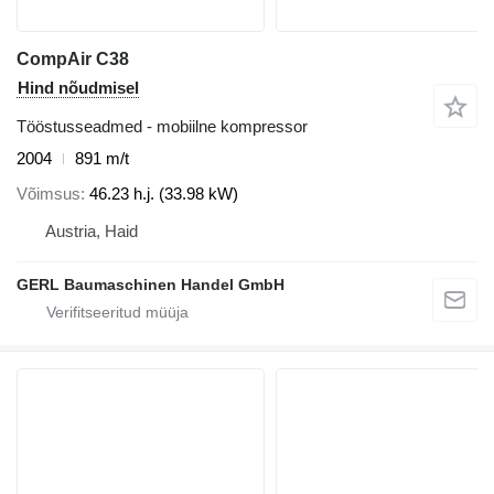
CompAir C38
Hind nõudmisel
Tööstusseadmed - mobiilne kompressor
2004
891 m/t
Võimsus
46.23 h.j. (33.98 kW)
Austria, Haid
GERL Baumaschinen Handel GmbH