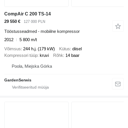
CompAir C 200 TS-14
29 550 €
127 000 PLN
Tööstusseadmed - mobiilne kompressor
2012
5 800 m/t
Võimsus
244 h.j. (179 kW)
Kütus
diisel
Kompressori tüüp
kruvi
Rõhk
14 baar
Poola, Miejska Górka
GardenSerwis