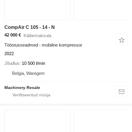
CompAir C 105 - 14 - N
42 000 €
Käibemaksuta
Tööstusseadmed - mobiilne kompressor
2022
Jõudlus
10 500 l/min
Belgia, Waregem
Machinery Resale