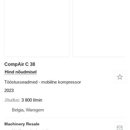
CompAir C 38
Hind nõudmisel
Tööstusseadmed - mobiilne kompressor
2023
Jõudlus
3 800 l/min
Belgia, Waregem
Machinery Resale