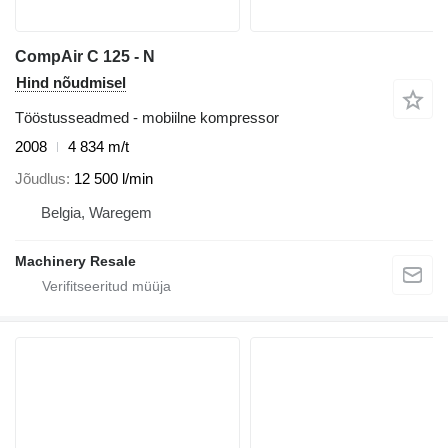
CompAir C 125 - N
Hind nõudmisel
Tööstusseadmed - mobiilne kompressor
2008
4 834 m/t
Jõudlus
12 500 l/min
Belgia, Waregem
Machinery Resale