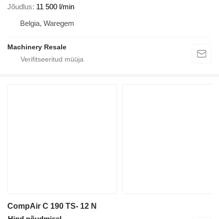
Jõudlus
11 500 l/min
Belgia, Waregem
Machinery Resale
CompAir C 190 TS- 12 N
Hind nõudmisel