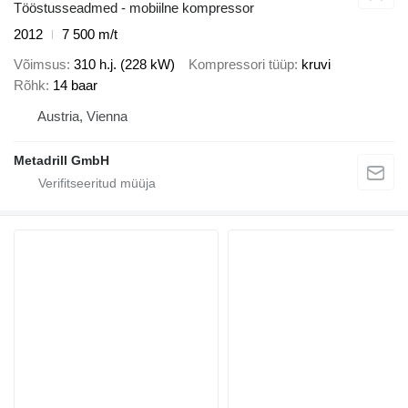
Tööstusseadmed - mobiilne kompressor
2012
7 500 m/t
Võimsus
310 h.j. (228 kW)
Kompressori tüüp
kruvi
Rõhk
14 baar
Austria, Vienna
Metadrill GmbH