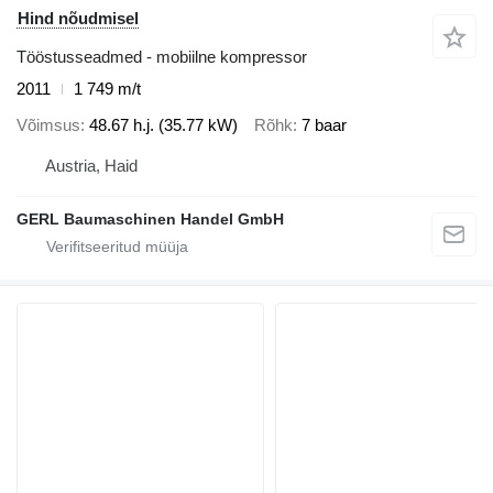
Hind nõudmisel
Tööstusseadmed - mobiilne kompressor
2011
1 749 m/t
Võimsus
48.67 h.j. (35.77 kW)
Rõhk
7 baar
Austria, Haid
GERL Baumaschinen Handel GmbH