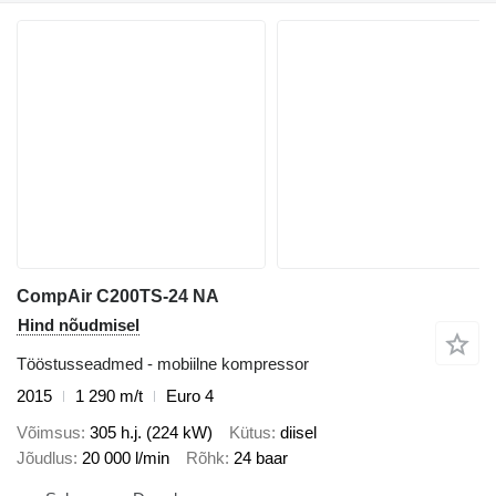
CompAir C200TS-24 NA
Hind nõudmisel
Tööstusseadmed - mobiilne kompressor
2015
1 290 m/t
Euro 4
Võimsus
305 h.j. (224 kW)
Kütus
diisel
Jõudlus
20 000 l/min
Rõhk
24 baar