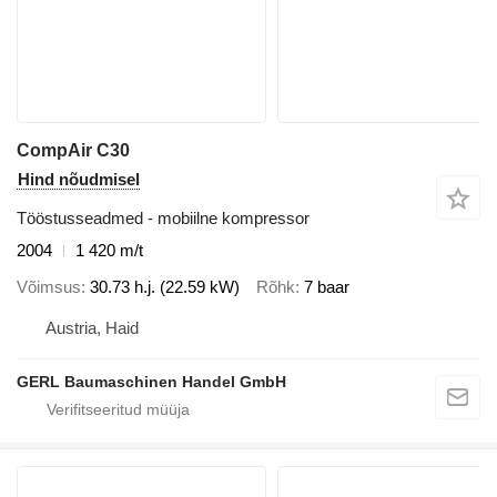
CompAir C30
Hind nõudmisel
Tööstusseadmed - mobiilne kompressor
2004
1 420 m/t
Võimsus
30.73 h.j. (22.59 kW)
Rõhk
7 baar
Austria, Haid
GERL Baumaschinen Handel GmbH