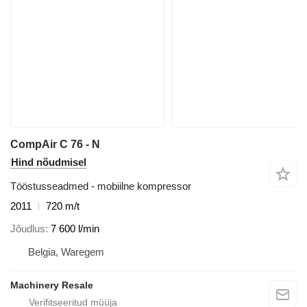
CompAir C 76 - N
Hind nõudmisel
Tööstusseadmed - mobiilne kompressor
2011
720 m/t
Jõudlus
7 600 l/min
Belgia, Waregem
Machinery Resale