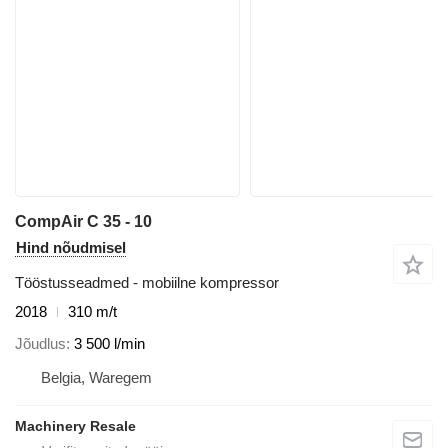
CompAir C 35 - 10
Hind nõudmisel
Tööstusseadmed - mobiilne kompressor
2018
310 m/t
Jõudlus
3 500 l/min
Belgia, Waregem
Machinery Resale