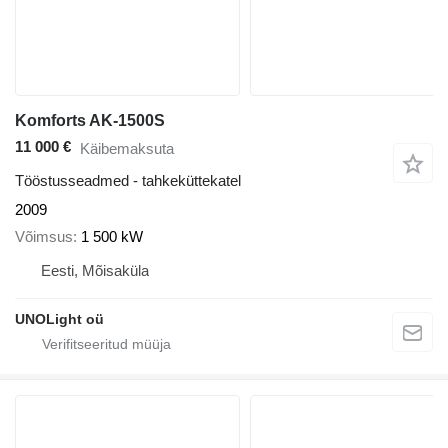
Komforts AK-1500S
11 000 €
Käibemaksuta
Tööstusseadmed - tahkeküttekatel
2009
Võimsus
1 500 kW
Eesti, Mõisaküla
UNOLight oü