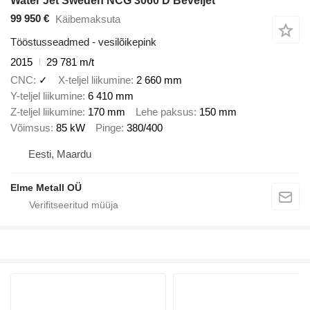
Water Jet Sweden NCG 3060 D Beveljet
99 950 €
Käibemaksuta
Tööstusseadmed - vesilõikepink
2015
29 781 m/t
CNC
✓
X-teljel liikumine
2 660 mm
Y-teljel liikumine
6 410 mm
Z-teljel liikumine
170 mm
Lehe paksus
150 mm
Võimsus
85 kW
Pinge
380/400
Eesti, Maardu
Elme Metall OÜ