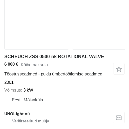
SCHEUCH ZSS 0500-nk ROTATIONAL VALVE
6 000 €
Käibemaksuta
Tööstusseadmed - puidu ümbertöötlemise seadmed
2001
Võimsus
3 kW
Eesti, Mõisaküla
UNOLight oü