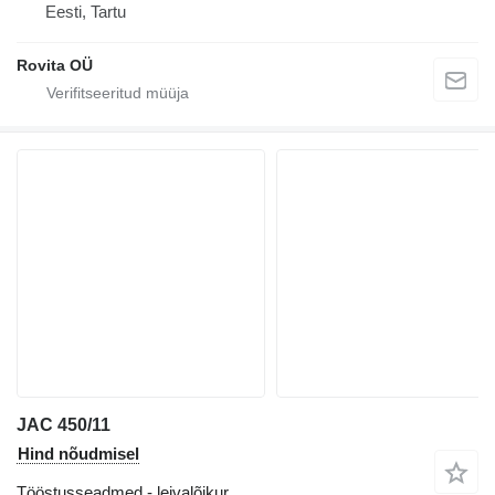
Eesti, Tartu
Rovita OÜ
JAC 450/11
Hind nõudmisel
Tööstusseadmed - leivalõikur