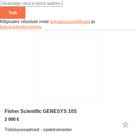
Telli
Klõpsates nõustute meie
privaatsuspoliitikaga
ja
kasutustingimustega
.
Fisher Scientific GENESYS 10S
2 000 €
Tööstusseadmed - spektromeeter