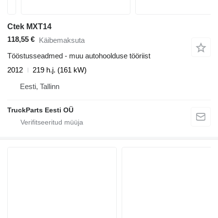
Ctek MXT14
118,55 €
Käibemaksuta
Tööstusseadmed - muu autohoolduse tööriist
2012
219 h.j. (161 kW)
Eesti, Tallinn
TruckParts Eesti OÜ