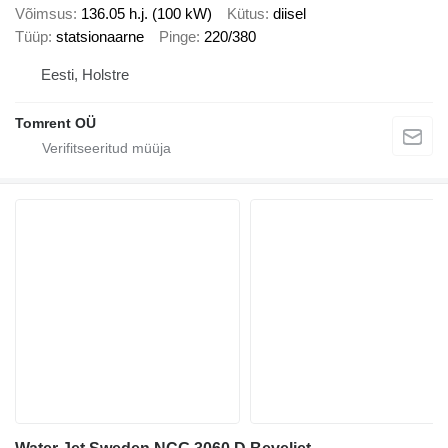
Võimsus
136.05 h.j. (100 kW)
Kütus
diisel
Tüüp
statsionaarne
Pinge
220/380
Eesti, Holstre
Tomrent OÜ