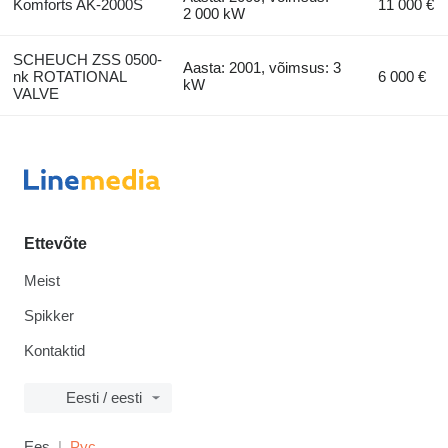
Komforts AK-2000S
11 000 €
2 000 kW
SCHEUCH ZSS 0500-
Aasta: 2001, võimsus: 3
nk ROTATIONAL
6 000 €
kW
VALVE
Ettevõte
Meist
Spikker
Kontaktid
Eesti / eesti
Ees
Рус