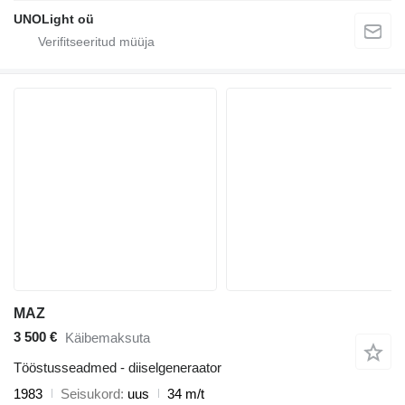
UNOLight oü
MAZ
3 500 €
Käibemaksuta
Tööstusseadmed - diiselgeneraator
1983
Seisukord
uus
34 m/t