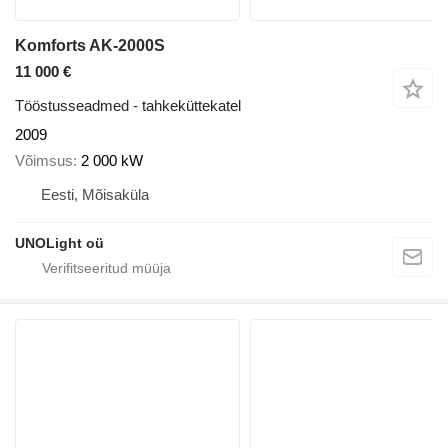
Komforts AK-2000S
11 000 €
Tööstusseadmed - tahkeküttekatel
2009
Võimsus
2 000 kW
Eesti, Mõisaküla
UNOLight oü