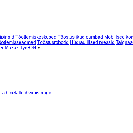
eipingid
Töötlemiskeskused
Tööstuslikud pumbad
Mobiilsed ko
töötlemisseadmed
Tööstusrobotid
Hüdraulilised pressid
Taignas
er
Mazak
TyreON
»
uad
metalli lihvimispingid