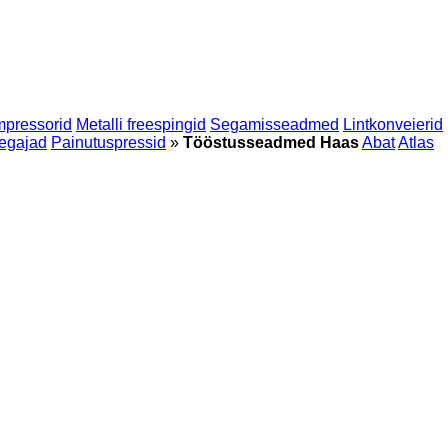
mpressorid
Metalli freespingid
Segamisseadmed
Lintkonveierid
egajad
Painutuspressid
»
Tööstusseadmed Haas
Abat
Atlas