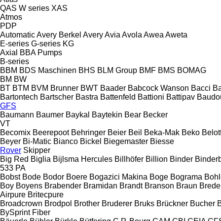
QAS
W series
XAS
Atmos
PDP
Automatic
Avery Berkel
Avery
Avia
Avola
Awea
Aweta
E-series
G-series
KG
Axial
BBA Pumps
B-series
BBM
BDS Maschinen
BHS
BLM Group
BMF
BMS
BOMAG
BM
BW
BT
BTM
BVM Brunner
BWT
Baader
Babcock Wanson
Bacci
Ba
Bartontech
Bartscher
Bastra
Battenfeld
Battioni
Battipav
Baudo
GFS
Baumann
Baumer
Baykal
Baytekin
Bear
Becker
VT
Becomix
Beerepoot
Behringer
Beier
Beil
Beka-Mak
Beko
Belott
Beyer
Bi-Matic
Bianco
Bickel
Biegemaster
Biesse
Rover
Skipper
Big Red
Biglia
Bijlsma Hercules
Billhöfer
Billion
Binder
Binder
533
PA
Bobst
Bode
Bodor
Boere
Bogazici Makina
Boge
Bograma
Bohl
Boy
Boyens
Brabender
Bramidan
Brandt
Branson
Braun
Brede
Airpure
Britecpure
Broadcrown
Brodpol
Brother
Bruderer
Bruks
Brückner
Bucher
BySprint Fiber