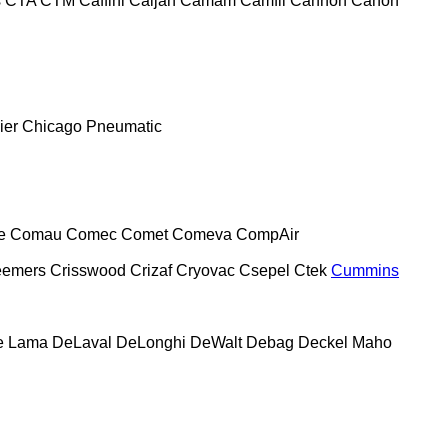
s
CTA
CTM
Caffini
Caljan
Camam
Camfil
Cannon
Canon
ier
Chicago Pneumatic
e
Comau
Comec
Comet
Comeva
CompAir
eemers
Crisswood
Crizaf
Cryovac
Csepel
Ctek
Cummins
e Lama
DeLaval
DeLonghi
DeWalt
Debag
Deckel Maho