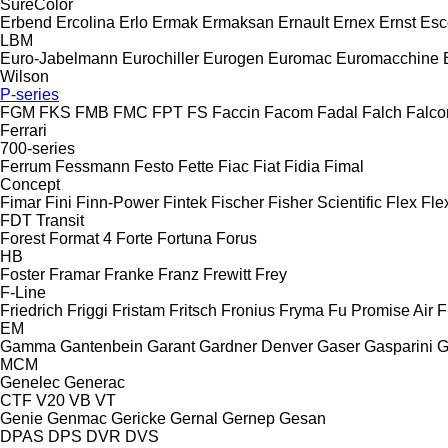
SureColor
Erbend
Ercolina
Erlo
Ermak
Ermaksan
Ernault
Ernex
Ernst
Esc
LBM
Euro-Jabelmann
Eurochiller
Eurogen
Euromac
Euromacchine
Wilson
P-series
FGM
FKS
FMB
FMC
FPT
FS
Faccin
Facom
Fadal
Falch
Falco
Ferrari
700-series
Ferrum
Fessmann
Festo
Fette
Fiac
Fiat
Fidia
Fimal
Concept
Fimar
Fini
Finn-Power
Fintek
Fischer
Fisher Scientific
Flex
Fle
FDT
Transit
Forest
Format 4
Forte
Fortuna
Forus
HB
Foster
Framar
Franke
Franz
Frewitt
Frey
F-Line
Friedrich
Friggi
Fristam
Fritsch
Fronius
Fryma
Fu Promise Air
F
EM
Gamma
Gantenbein
Garant
Gardner Denver
Gaser
Gasparini
G
MCM
Genelec
Generac
CTF
V20
VB
VT
Genie
Genmac
Gericke
Gernal
Gernep
Gesan
DPAS
DPS
DVR
DVS