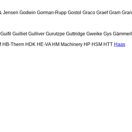
& Jensen
Godwin
Gorman-Rupp
Gostol
Graco
Graef
Gram
Gran
Guifil
Guilliet
Gulliver
Gurutzpe
Guttridge
Gweike
Gys
Gämmerl
M
HB‑Therm
HDK
HE-VA
HM Machinery
HP
HSM
HTT
Haas