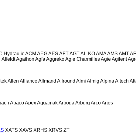
C Hydraulic
ACM
AEG
AES
AFT
AGT
AL-KO
AMA
AMS
AMT
A
n
Affeldt
Agathon
Agfa
Aggreko
Agie Charmilles
Agie
Agilent
Agr
atek
Allen
Alliance
Allmand
Allround
Almi
Almig
Alpina
Altech
Al
pach
Apaco
Apex
Aquamak
Arboga
Arburg
Arco
Arjes
AS
XATS
XAVS
XRHS
XRVS
ZT