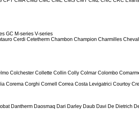
S
CFT
CMA
CMB
CMC
CME
CMS
CMT
CMZ
CNC
CRC Evan
es
GC
M-series
V-series
tauro
Cerdi
Cetetherm
Chambon
Champion
Charmilles
Cheval
lmo
Colchester
Collette
Collin
Colly
Colmar
Colombo
Comarm
ia
Corema
Corghi
Cornell
Correa
Costa Levigatrici
Courtoy
Cr
obat
Dantherm
Daosmaq
Dari
Darley
Daub
Davi
De Dietrich
D