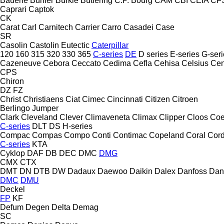
Bäuerle
Bühler
Bürkle
Bütfering
C.P. Bourg
CAM
CBI
CEIA
CF
Caprari
Captok
CK
Carat
Carl
Carnitech
Carrier
Carro
Casadei
Case
SR
Casolin
Castolin Eutectic
Caterpillar
120
160
315
320
330
365
C-series
DE
D series
E-series
G-seri
Cazeneuve
Cebora
Ceccato
Cedima
Cefla
Cehisa
Celsius
Cen
CPS
Chiron
DZ
FZ
Christ
Christiaens
Ciat
Cimec
Cincinnati
Citizen
Citroen
Berlingo
Jumper
Clark
Cleveland
Clever
Climaveneta
Climax
Clipper
Cloos
Coe
C-series
DLT
DS
H-series
Compac
Compas
Compo
Conti
Contimac
Copeland
Coral
Cord
C-series
KTA
Cyklop
DAF
DB
DEC
DMC
DMG
CMX
CTX
DMT
DN
DTB
DW
Dadaux
Daewoo
Daikin
Dalex
Danfoss
Dan
DMC
DMU
Deckel
FP
KF
Defum
Degen
Delta
Demag
SC