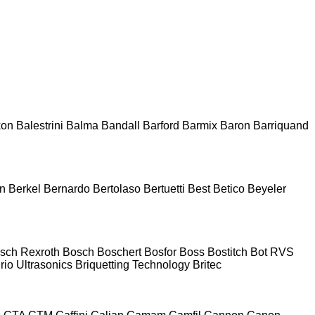
kon
Balestrini
Balma
Bandall
Barford
Barmix
Baron
Barriquand
n
Berkel
Bernardo
Bertolaso
Bertuetti
Best
Betico
Beyeler
sch Rexroth
Bosch
Boschert
Bosfor
Boss
Bostitch
Bot RVS
rio Ultrasonics
Briquetting Technology
Britec