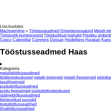
Lisa kuulutus
Machineryline
»
Tööstusseadmed
Diiselgeneraatorid
Metalli tr
Tööstuslik kompressorid
Tööstuslikud mahutid
Plastiku ümber
Copco
Caterpillar
Cummins
Doosan
Heidelberg
Hurakan
Kaes
Tööstusseadmed Haas
Kategooria
metallitöötlusseadmed
töötlemiskeskused
metalli treipingid
metalli freespingid
pöördla
tasalihvpingid
puidutöötlusseadmed
puidu freespingid
puidutöötluskeskused
jäätmetöötlusseadmed
tööstuslikud purustid
toidutöötlusseadmed
lihatöötlusseadmed