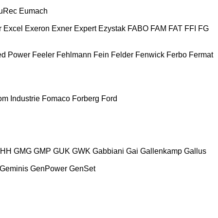
uRec
Eumach
r
Excel
Exeron
Exner
Expert
Ezystak
FABO
FAM
FAT
FFI
FG
ed Power
Feeler
Fehlmann
Fein
Felder
Fenwick
Ferbo
Fermat
m Industrie
Fomaco
Forberg
Ford
HH
GMG
GMP
GUK
GWK
Gabbiani
Gai
Gallenkamp
Gallus
Geminis
GenPower
GenSet