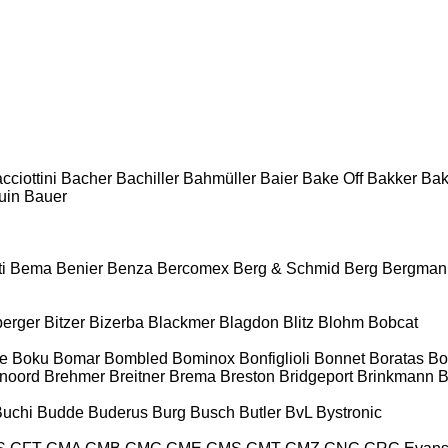
cciottini
Bacher
Bachiller
Bahmüller
Baier
Bake Off
Bakker
Ba
uin
Bauer
i
Bema
Benier
Benza
Bercomex
Berg & Schmid
Berg
Bergman
berger
Bitzer
Bizerba
Blackmer
Blagdon
Blitz
Blohm
Bobcat
e
Boku
Bomar
Bombled
Bominox
Bonfiglioli
Bonnet
Boratas
Bo
noord
Brehmer
Breitner
Brema
Breston
Bridgeport
Brinkmann
B
Buchi
Budde
Buderus
Burg
Busch
Butler
BvL
Bystronic