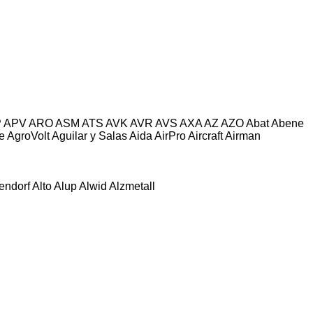
P
APV
ARO
ASM
ATS
AVK
AVR
AVS
AXA
AZ
AZO
Abat
Abene
e
AgroVolt
Aguilar y Salas
Aida
AirPro
Aircraft
Airman
tendorf
Alto
Alup
Alwid
Alzmetall