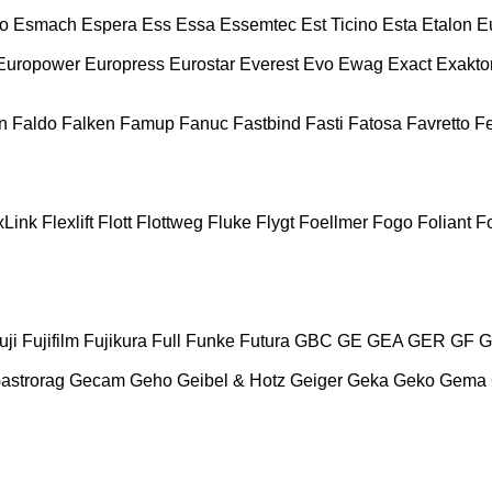
o
Esmach
Espera
Ess
Essa
Essemtec
Est Ticino
Esta
Etalon
E
Europower
Europress
Eurostar
Everest
Evo
Ewag
Exact
Exakto
n
Faldo
Falken
Famup
Fanuc
Fastbind
Fasti
Fatosa
Favretto
F
xLink
Flexlift
Flott
Flottweg
Fluke
Flygt
Foellmer
Fogo
Foliant
Fo
uji
Fujifilm
Fujikura
Full
Funke
Futura
GBC
GE
GEA
GER
GF
G
astrorag
Gecam
Geho
Geibel & Hotz
Geiger
Geka
Geko
Gema