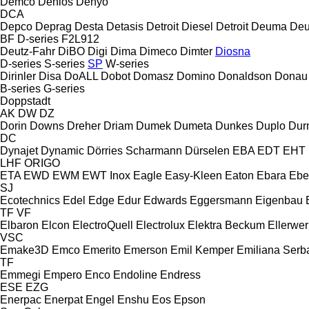
Demco
Denios
Denyo
DCA
Depco
Deprag
Desta
Detasis
Detroit Diesel
Detroit
Deuma
Deu
BF
D-series
F2L912
Deutz-Fahr
DiBO
Digi
Dima
Dimeco
Dimter
Diosna
D-series
S-series
SP
W-series
Dirinler
Disa
DoALL
Dobot
Domasz
Domino
Donaldson
Donau
B-series
G-series
Doppstadt
AK
DW
DZ
Dorin
Downs
Dreher
Driam
Dumek
Dumeta
Dunkes
Duplo
Dur
DC
Dynajet
Dynamic
Dörries Scharmann
Dürselen
EBA
EDT
EHT
LHF
ORIGO
ETA
EWD
EWM
EWT Inox
Eagle
Easy-Kleen
Eaton
Ebara
Ebe
SJ
Ecotechnics
Edel
Edge
Edur
Edwards
Eggersmann
Eigenbau
TF
VF
Elbaron
Elcon
ElectroQuell
Electrolux
Elektra Beckum
Ellerwer
VSC
Emake3D
Emco
Emerito
Emerson
Emil Kemper
Emiliana Serba
TF
Emmegi
Empero
Enco
Endoline
Endress
ESE
EZG
Enerpac
Enerpat
Engel
Enshu
Eos
Epson