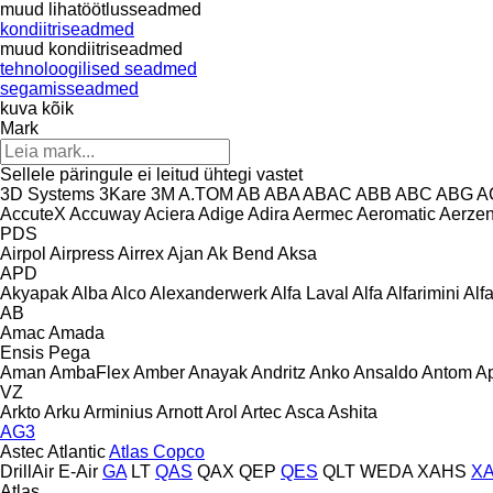
muud lihatöötlusseadmed
kondiitriseadmed
muud kondiitriseadmed
tehnoloogilised seadmed
segamisseadmed
kuva kõik
Mark
Sellele päringule ei leitud ühtegi vastet
3D Systems
3Kare
3M
A.TOM
AB
ABA
ABAC
ABB
ABC
ABG
A
AccuteX
Accuway
Aciera
Adige
Adira
Aermec
Aeromatic
Aerze
PDS
Airpol
Airpress
Airrex
Ajan
Ak Bend
Aksa
APD
Akyapak
Alba
Alco
Alexanderwerk
Alfa Laval
Alfa
Alfarimini
Alf
AB
Amac
Amada
Ensis
Pega
Aman
AmbaFlex
Amber
Anayak
Andritz
Anko
Ansaldo
Antom
A
VZ
Arkto
Arku
Arminius
Arnott
Arol
Artec
Asca
Ashita
AG3
Astec
Atlantic
Atlas Copco
DrillAir
E-Air
GA
LT
QAS
QAX
QEP
QES
QLT
WEDA
XAHS
X
Atlas