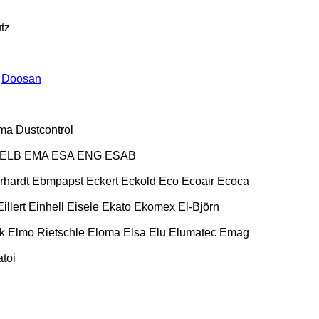
tz
Doosan
ma
Dustcontrol
ELB
EMA
ESA ENG
ESAB
rhardt
Ebmpapst
Eckert
Eckold
Eco
Ecoair
Ecoca
Eillert
Einhell
Eisele
Ekato
Ekomex
El-Björn
k
Elmo Rietschle
Eloma
Elsa
Elu
Elumatec
Emag
toi