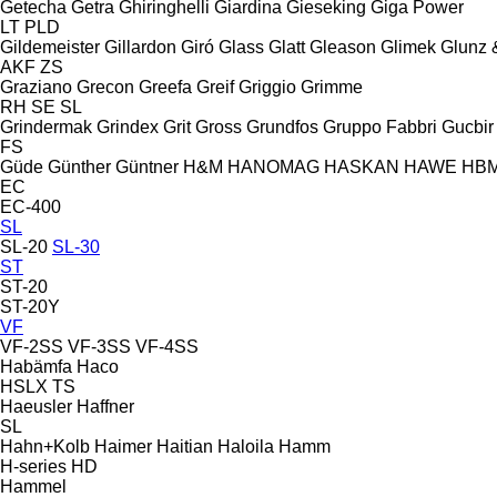
Getecha
Getra
Ghiringhelli
Giardina
Gieseking
Giga Power
LT
PLD
Gildemeister
Gillardon
Giró
Glass
Glatt
Gleason
Glimek
Glunz 
AKF
ZS
Graziano
Grecon
Greefa
Greif
Griggio
Grimme
RH
SE
SL
Grindermak
Grindex
Grit
Gross
Grundfos
Gruppo Fabbri
Gucbir
FS
Güde
Günther
Güntner
H&M
HANOMAG
HASKAN
HAWE
HB
EC
EC-400
SL
SL-20
SL-30
ST
ST-20
ST-20Y
VF
VF-2SS
VF-3SS
VF-4SS
Habämfa
Haco
HSLX
TS
Haeusler
Haffner
SL
Hahn+Kolb
Haimer
Haitian
Haloila
Hamm
H-series
HD
Hammel