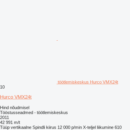
töötlemiskeskus Hurco VMX24t
10
Hurco VMX24t
Hind nõudmisel
Tööstusseadmed - töötlemiskeskus
2011
42 991 m/t
Tüüp
vertikaalne
Spindli kiirus
12 000 p/min
X-teljel liikumine
610