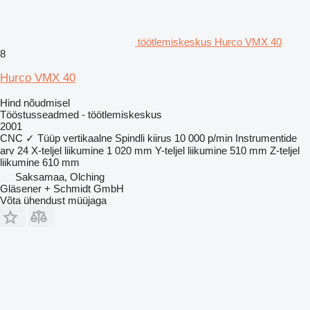
töötlemiskeskus Hurco VMX 40
8
Hurco VMX 40
Hind nõudmisel
Tööstusseadmed - töötlemiskeskus
2001
CNC
✓
Tüüp
vertikaalne
Spindli kiirus
10 000 p/min
Instrumentide
arv
24
X-teljel liikumine
1 020 mm
Y-teljel liikumine
510 mm
Z-teljel
liikumine
610 mm
Saksamaa, Olching
Gläsener + Schmidt GmbH
Võta ühendust müüjaga