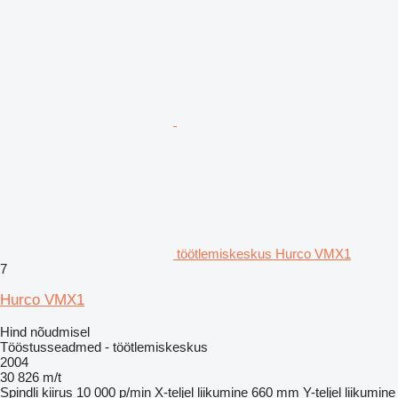
töötlemiskeskus Hurco VMX1
7
Hurco VMX1
Hind nõudmisel
Tööstusseadmed - töötlemiskeskus
2004
30 826 m/t
Spindli kiirus
10 000 p/min
X-teljel liikumine
660 mm
Y-teljel liikumine