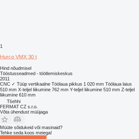
1
Hurco VMX 30 t
Hind nõudmisel
Tööstusseadmed - töötlemiskeskus
2011
CNC
✓
Tüüp
vertikaalne
Töölaua pikkus
1 020 mm
Töölaua laius
510 mm
X-teljel liikumine
762 mm
Y-teljel liikumine
510 mm
Z-teljel
liikumine
610 mm
Tšehhi
FERMAT CZ s.r.o.
Võta ühendust müüjaga
Müüte sõidukeid või masinaid?
Tehke seda koos meiega!