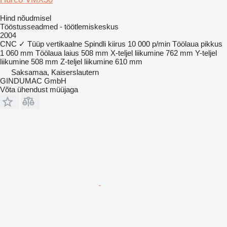
Hind nõudmisel
Tööstusseadmed - töötlemiskeskus
2004
CNC
✓
Tüüp
vertikaalne
Spindli kiirus
10 000 p/min
Töölaua pikkus
1 060 mm
Töölaua laius
508 mm
X-teljel liikumine
762 mm
Y-teljel
liikumine
508 mm
Z-teljel liikumine
610 mm
Saksamaa, Kaiserslautern
GINDUMAC GmbH
Võta ühendust müüjaga