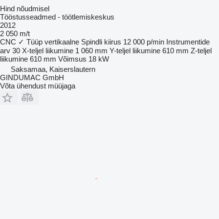
Hind nõudmisel
Tööstusseadmed - töötlemiskeskus
2012
2 050 m/t
CNC
✓
Tüüp
vertikaalne
Spindli kiirus
12 000 p/min
Instrumentide
arv
30
X-teljel liikumine
1 060 mm
Y-teljel liikumine
610 mm
Z-teljel
liikumine
610 mm
Võimsus
18 kW
Saksamaa, Kaiserslautern
GINDUMAC GmbH
Võta ühendust müüjaga