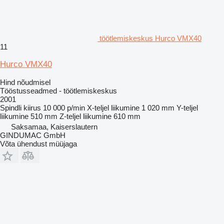
töötlemiskeskus Hurco VMX40
11
Hurco VMX40
Hind nõudmisel
Tööstusseadmed - töötlemiskeskus
2001
Spindli kiirus
10 000 p/min
X-teljel liikumine
1 020 mm
Y-teljel
liikumine
510 mm
Z-teljel liikumine
610 mm
Saksamaa, Kaiserslautern
GINDUMAC GmbH
Võta ühendust müüjaga