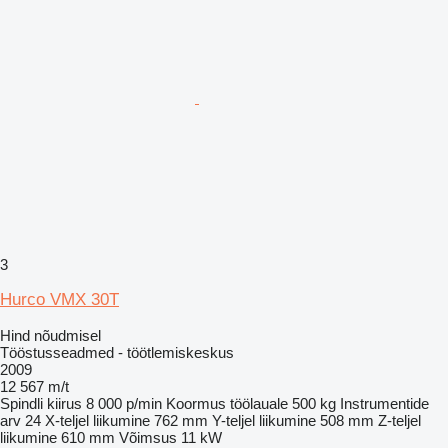
3
Hurco VMX 30T
Hind nõudmisel
Tööstusseadmed - töötlemiskeskus
2009
12 567 m/t
Spindli kiirus
8 000 p/min
Koormus töölauale
500 kg
Instrumentide
arv
24
X-teljel liikumine
762 mm
Y-teljel liikumine
508 mm
Z-teljel
liikumine
610 mm
Võimsus
11 kW