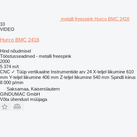
metalli freespink Hurco BMC 2416
10
VIDEO
Hurco BMC 2416
Hind nõudmisel
Tööstusseadmed - metalli freespink
2000
5 374 m/t
CNC
✓
Tüüp
vertikaalne
Instrumentide arv
24
X-teljel liikumine
610
mm
Y-teljel liikumine
406 mm
Z-teljel liikumine
540 mm
Spindli kiirus
8 000 p/min
Saksamaa, Kaiserslautern
GINDUMAC GmbH
Võta ühendust müüjaga