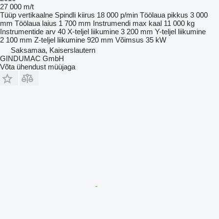
27 000 m/t
Tüüp
vertikaalne
Spindli kiirus
18 000 p/min
Töölaua pikkus
3 000
mm
Töölaua laius
1 700 mm
Instrumendi max kaal
11 000 kg
Instrumentide arv
40
X-teljel liikumine
3 200 mm
Y-teljel liikumine
2 100 mm
Z-teljel liikumine
920 mm
Võimsus
35 kW
Saksamaa, Kaiserslautern
GINDUMAC GmbH
Võta ühendust müüjaga