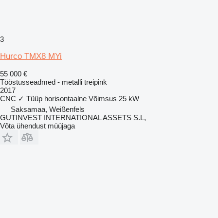
3
Hurco TMX8 MYi
55 000 €
Tööstusseadmed - metalli treipink
2017
CNC
✓
Tüüp
horisontaalne
Võimsus
25 kW
Saksamaa, Weißenfels
GUTINVEST INTERNATIONAL ASSETS S.L,
Võta ühendust müüjaga