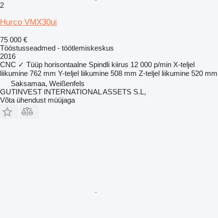
2
Hurco VMX30ui
75 000 €
Tööstusseadmed - töötlemiskeskus
2016
CNC
✓
Tüüp
horisontaalne
Spindli kiirus
12 000 p/min
X-teljel
liikumine
762 mm
Y-teljel liikumine
508 mm
Z-teljel liikumine
520 mm
Saksamaa, Weißenfels
GUTINVEST INTERNATIONAL ASSETS S.L,
Võta ühendust müüjaga