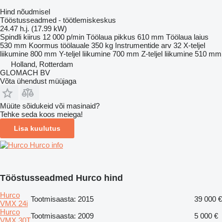
Hind nõudmisel
Tööstusseadmed - töötlemiskeskus
24.47 h.j. (17.99 kW)
Spindli kiirus
12 000 p/min
Töölaua pikkus
610 mm
Töölaua laius
530 mm
Koormus töölauale
350 kg
Instrumentide arv
32
X-teljel
liikumine
800 mm
Y-teljel liikumine
700 mm
Z-teljel liikumine
510 mm
Holland, Rotterdam
GLOMACH BV
Võta ühendust müüjaga
Müüte sõidukeid või masinaid?
Tehke seda koos meiega!
Lisa kuulutus
Hurco info
Tööstusseadmed Hurco hind
Hurco
Tootmisaasta: 2015
39 000 €
VMX 24i
Hurco
Tootmisaasta: 2009
5 000 €
VMX 30T