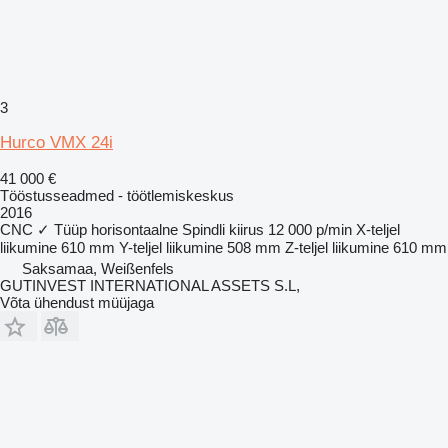
3
Hurco VMX 24i
41 000 €
Tööstusseadmed - töötlemiskeskus
2016
CNC
✓
Tüüp
horisontaalne
Spindli kiirus
12 000 p/min
X-teljel
liikumine
610 mm
Y-teljel liikumine
508 mm
Z-teljel liikumine
610 mm
Saksamaa, Weißenfels
GUTINVEST INTERNATIONAL ASSETS S.L,
Võta ühendust müüjaga