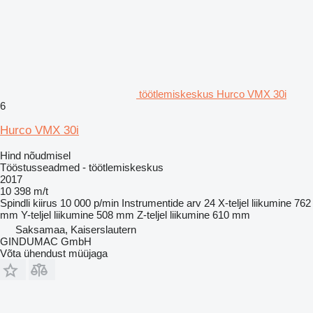
töötlemiskeskus Hurco VMX 30i
6
Hurco VMX 30i
Hind nõudmisel
Tööstusseadmed - töötlemiskeskus
2017
10 398 m/t
Spindli kiirus
10 000 p/min
Instrumentide arv
24
X-teljel liikumine
762
mm
Y-teljel liikumine
508 mm
Z-teljel liikumine
610 mm
Saksamaa, Kaiserslautern
GINDUMAC GmbH
Võta ühendust müüjaga