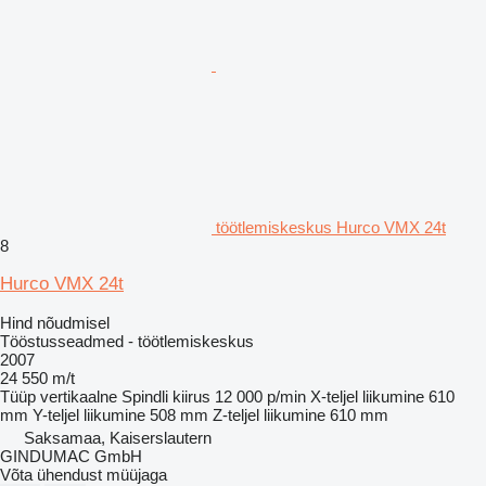
töötlemiskeskus Hurco VMX 24t
8
Hurco VMX 24t
Hind nõudmisel
Tööstusseadmed - töötlemiskeskus
2007
24 550 m/t
Tüüp
vertikaalne
Spindli kiirus
12 000 p/min
X-teljel liikumine
610
mm
Y-teljel liikumine
508 mm
Z-teljel liikumine
610 mm
Saksamaa, Kaiserslautern
GINDUMAC GmbH
Võta ühendust müüjaga