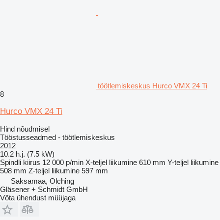
töötlemiskeskus Hurco VMX 24 Ti
8
Hurco VMX 24 Ti
Hind nõudmisel
Tööstusseadmed - töötlemiskeskus
2012
10.2 h.j. (7.5 kW)
Spindli kiirus
12 000 p/min
X-teljel liikumine
610 mm
Y-teljel liikumine
508 mm
Z-teljel liikumine
597 mm
Saksamaa, Olching
Gläsener + Schmidt GmbH
Võta ühendust müüjaga