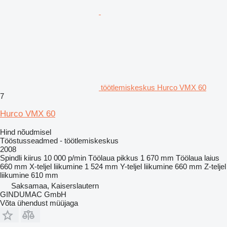
töötlemiskeskus Hurco VMX 60
7
Hurco VMX 60
Hind nõudmisel
Tööstusseadmed - töötlemiskeskus
2008
Spindli kiirus
10 000 p/min
Töölaua pikkus
1 670 mm
Töölaua laius
660 mm
X-teljel liikumine
1 524 mm
Y-teljel liikumine
660 mm
Z-teljel
liikumine
610 mm
Saksamaa, Kaiserslautern
GINDUMAC GmbH
Võta ühendust müüjaga