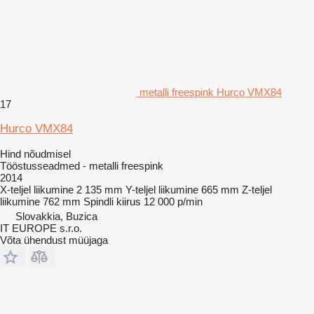
metalli freespink Hurco VMX84
17
Hurco VMX84
Hind nõudmisel
Tööstusseadmed - metalli freespink
2014
X-teljel liikumine
2 135 mm
Y-teljel liikumine
665 mm
Z-teljel
liikumine
762 mm
Spindli kiirus
12 000 p/min
Slovakkia, Buzica
IT EUROPE s.r.o.
Võta ühendust müüjaga