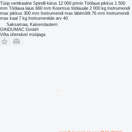
Tüüp
vertikaalne
Spindli kiirus
12 000 p/min
Töölaua pikkus
1 500
mm
Töölaua laius
660 mm
Koormus töölauale
2 000 kg
Instrumendi
max pikkus
300 mm
Instrumendi max läbimõõt
76 mm
Instrumendi
max kaal
7 kg
Instrumentide arv
40
Saksamaa, Kaiserslautern
GINDUMAC GmbH
Võta ühendust müüjaga