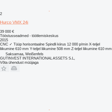
2
Hurco VMX 24i
39 000 €
Tööstusseadmed - töötlemiskeskus
2015
CNC
✓
Tüüp
horisontaalne
Spindli kiirus
12 000 p/min
X-teljel
liikumine
610 mm
Y-teljel liikumine
508 mm
Z-teljel liikumine
610 mm
Saksamaa, Weißenfels
GUTINVEST INTERNATIONAL ASSETS S.L,
Võta ühendust müüjaga