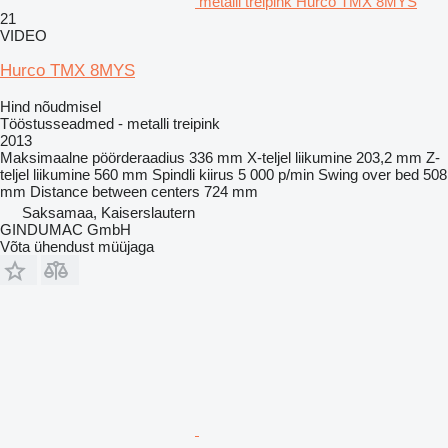
metalli treipink Hurco TMX 8MYS
21
VIDEO
Hurco TMX 8MYS
Hind nõudmisel
Tööstusseadmed - metalli treipink
2013
Maksimaalne pöörderaadius
336 mm
X-teljel liikumine
203,2 mm
Z-
teljel liikumine
560 mm
Spindli kiirus
5 000 p/min
Swing over bed
508
mm
Distance between centers
724 mm
Saksamaa, Kaiserslautern
GINDUMAC GmbH
Võta ühendust müüjaga