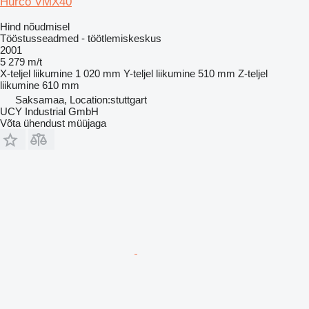
Hurco VMX40
Hind nõudmisel
Tööstusseadmed - töötlemiskeskus
2001
5 279 m/t
X-teljel liikumine
1 020 mm
Y-teljel liikumine
510 mm
Z-teljel
liikumine
610 mm
Saksamaa, Location:stuttgart
UCY Industrial GmbH
Võta ühendust müüjaga