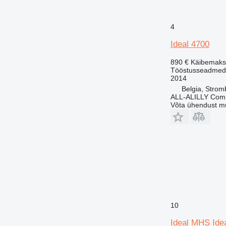
4
Ideal 4700
890 €
Käibemaks
Tööstusseadmed - 
2014
Belgia, Stro
ALL-ALILLY Co
Võta ühendust m
10
Ideal MHS Ide