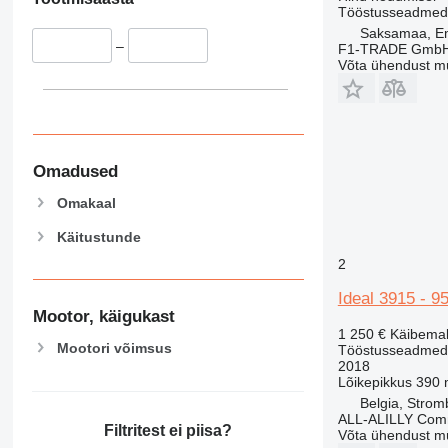
Tööstusseadmed 
Saksamaa, Em
–
F1-TRADE Gmb
Võta ühendust m
Omadused
Omakaal
Käitustunde
2
Ideal 3915 - 9
Mootor, käigukast
1 250 €
Käibema
Mootori võimsus
Tööstusseadmed - 
2018
Lõikepikkus
390
Belgia, Stro
ALL-ALILLY Co
Filtritest ei piisa?
Võta ühendust m