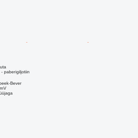
uta
paberigiljotiin
mbeek-Bever
mmV
üüjaga