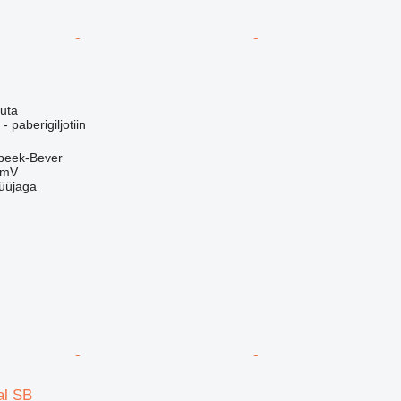
uta
paberigiljotiin
mbeek-Bever
mmV
üüjaga
al SB