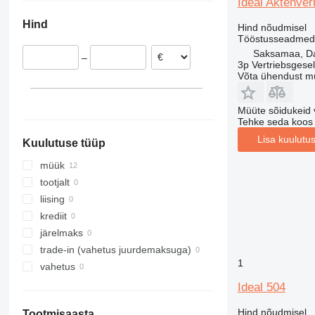
Ideal Aktenve
Belgia
Hind
Hind nõudmisel
Portugal
Tööstusseadmed 
Holland
Saksamaa, D
–
Hispaania
3p Vertriebsgese
Võta ühendust m
Müüte sõidukeid 
Tehke seda koos
Lisa kuulutu
Kuulutuse tüüp
müük
tootjalt
liising
krediit
järelmaks
trade-in (vahetus juurdemaksuga)
1
vahetus
Ideal 504
Hind nõudmisel
Tootmisaasta