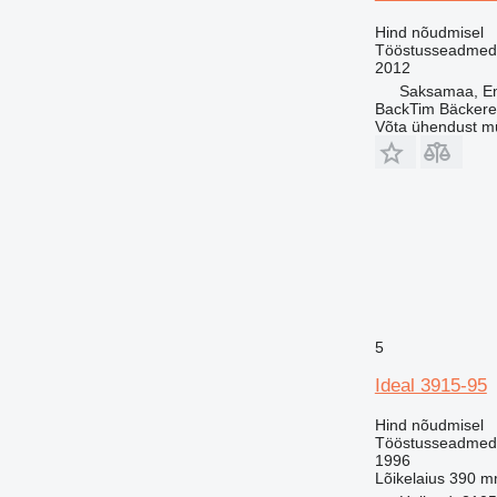
Hind nõudmisel
Tööstusseadmed -
2012
Saksamaa, E
BackTim Bäckere
Võta ühendust m
5
Ideal 3915-95
Hind nõudmisel
Tööstusseadmed - 
1996
Lõikelaius
390 