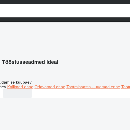
:
Tööstusseadmed Ideal
ldamise kuupäev
äev
Kallimad enne
Odavamad enne
Tootmisaasta - uuemad enne
Toot