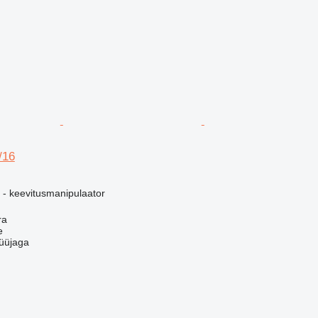
/16
- keevitusmanipulaator
ra
e
üüjaga