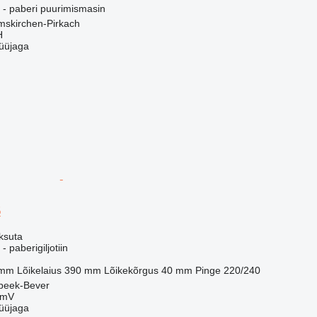
- paberi puurimismasin
skirchen-Pirkach
H
üüjaga
5
ksuta
paberigiljotiin
 mm
Lõikelaius
390 mm
Lõikekõrgus
40 mm
Pinge
220/240
mbeek-Bever
mmV
üüjaga