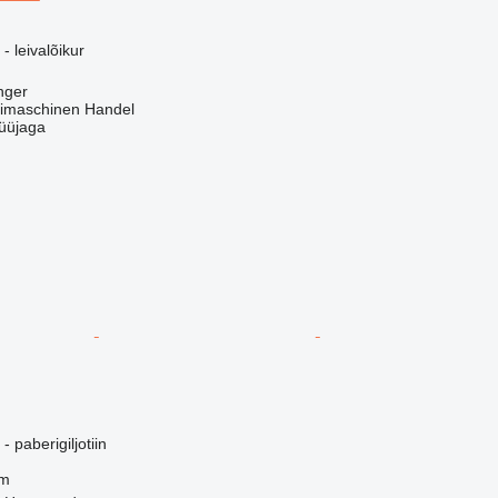
 leivalõikur
nger
imaschinen Handel
üüjaga
paberigiljotiin
mm