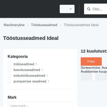
Machineryline
Tööstusseadmed
Tööstusseadmed Ideal
Tööstusseadmed Ideal
12 kuulutust
Kategooria
Filter
trükiseadmed
Sorteerimine
:
Ava
keevitusseadmed
trükijärgse töötlemise seadmed
Avaldamise kuup
toidutöötlusseadmed
keevitusmanipulaatorid
paberigiljotiinid
pumpamise seadmed
pagariseadmed
paberihundid
tööstuslikud pumbad
paberi puurimismasinad
leivalõikurid
Mark