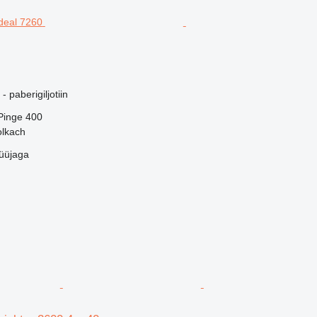
paberigiljotiin
Pinge
400
lkach
üüjaga