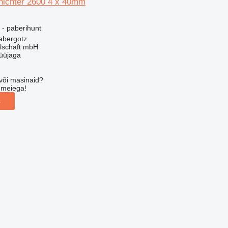
rnichter 2600 4 x 40mm
- paberihunt
abergotz
llschaft mbH
üüjaga
või masinaid?
 meiega!
s