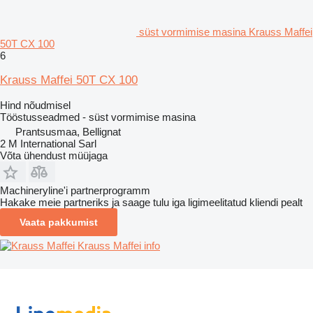
süst vormimise masina Krauss Maffei
50T CX 100
6
Krauss Maffei 50T CX 100
Hind nõudmisel
Tööstusseadmed - süst vormimise masina
Prantsusmaa, Bellignat
2 M International Sarl
Võta ühendust müüjaga
Machineryline'i partnerprogramm
Hakake meie partneriks ja saage tulu iga ligimeelitatud kliendi pealt
Vaata pakkumist
Krauss Maffei info