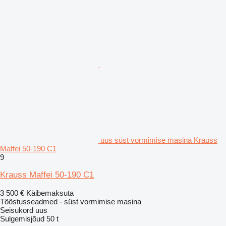
uus süst vormimise masina Krauss
Maffei 50‑190 C1
9
Krauss Maffei 50‑190 C1
3 500 €
Käibemaksuta
Tööstusseadmed - süst vormimise masina
Seisukord
uus
Sulgemisjõud
50 t