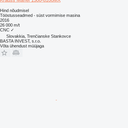
Krauss Maffei 1300-8100MX
Hind nõudmisel
Tööstusseadmed - süst vormimise masina
2016
26 000 m/t
CNC
✓
Slovakkia, Trenčianske Stankovce
BASTA INVEST, s.r.o.
Võta ühendust müüjaga