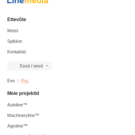
Ettevõte
Meist
Spikker
Kontaktid
Eesti / eesti
Ees
Рус
Meie projektid
Autoline™
Machineryline™
Agroline™