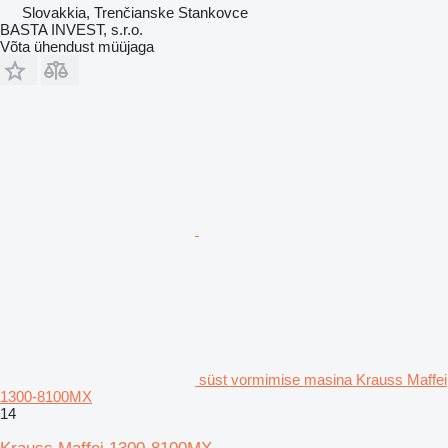
Slovakkia, Trenčianske Stankovce
BASTA INVEST, s.r.o.
Võta ühendust müüjaga
süst vormimise masina Krauss Maffei
1300-8100MX
14