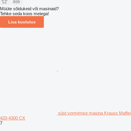
Müüte sõidukeid või masinaid?
Tehke seda koos meiega!
Lisa kuulutus
süst vormimise masina Krauss Maffei
420-4300 CX
7