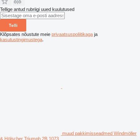
Tellige antud rubriigi uued kuulutused
Telli
Klõpsates nõustute meie
privaatsuspoliitikaga
ja
kasutustingimustega
.
muud pakkimisseadmed Windmöller
& Hölscher Triumph 2B 1073