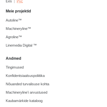
Ees
Рус
Meie projektid
Autoline™
Machineryline™
Agroline™
Linemedia Digital ™
Andmed
Tingimused
Konfidentsiaalsuspoliitika
Nõuanded turvalisuse kohta
Machineryline'i arvustused
Kaubamärkide kataloog