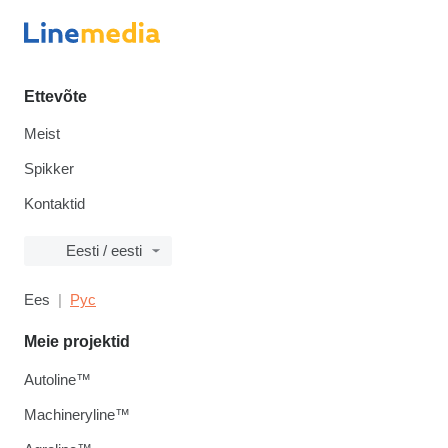
Ettevõte
Meist
Spikker
Kontaktid
Eesti / eesti
Ees
Рус
Meie projektid
Autoline™
Machineryline™