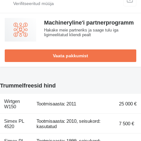
Machineryline'i partnerprogramm
Hakake meie partneriks ja saage tulu iga
ligimeelitatud kliendi pealt
Vaata pakkumist
Trummelfreesid hind
Wirtgen
Tootmisaasta: 2011
25 000 €
W150
Simex PL
Tootmisaasta: 2010, seisukord:
7 500 €
4520
kasutatud
Simex PL
Tootmisaasta: 1999, seisukord: