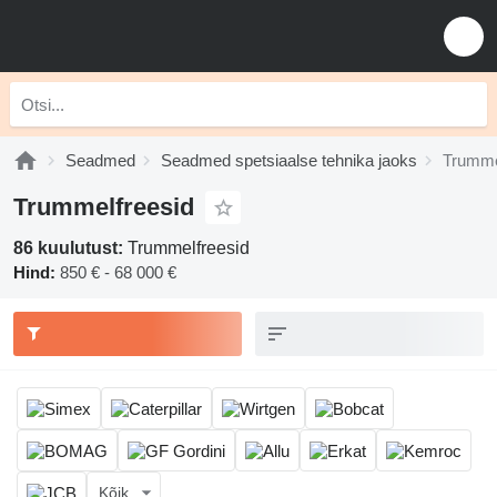
Seadmed
Seadmed spetsiaalse tehnika jaoks
Trumme
Trummelfreesid
86 kuulutust:
Trummelfreesid
Hind:
850 € - 68 000 €
Kõik