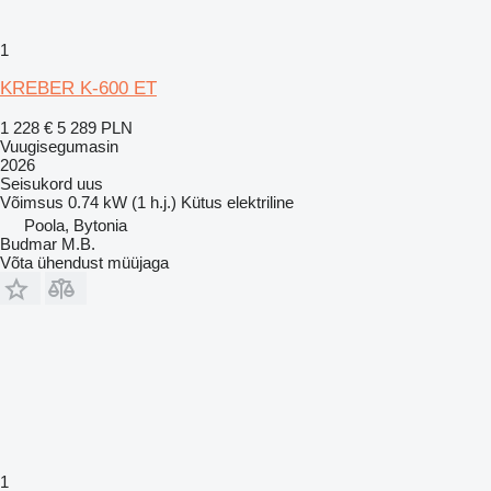
1
KREBER K-600 ET
1 228 €
5 289 PLN
Vuugisegumasin
2026
Seisukord
uus
Võimsus
0.74 kW (1 h.j.)
Kütus
elektriline
Poola, Bytonia
Budmar M.B.
Võta ühendust müüjaga
1