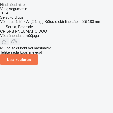
Hind nõudmisel
Vuugisegumasin
2024
Seisukord
uus
Võimsus
1.54 kW (2.1 h.j.)
Kütus
elektriline
Läbimõõt
180 mm
Serbia, Belgrade
CP SRB PNEUMATIC DOO
Võta ühendust müüjaga
Müüte sõidukeid või masinaid?
Tehke seda koos meiega!
Lisa kuulutus