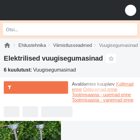
Ehitustehnika
Viimistlusseadmed
Vuugisegumasinad
Elektrilised vuugisegumasinad
6 kuulutust:
Vuugisegumasinad
Avaldamise kuupäev
Kallimad
enne
Odavamad enne
Tootmisaasta - uuemad enne
Tootmisaasta - vanemad enne