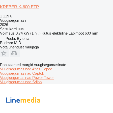
KREBER K-600 ETP
1 119 €
Vuugisegumasin
2026
Seisukord
uus
Võimsus
0.74 kW (1 h.j.)
Kütus
elektriline
Läbimõõt
600 mm
Poola, Bytonia
Budmar M.B.
Võta ühendust müüjaga
Populaarsed margid vuugisegumasinate
Vuugisegumasinad Atlas Copco
Vuugisegumasinad Captok
Vuugisegumasinad Power Tower
Vuugisegumasinad Sdlool