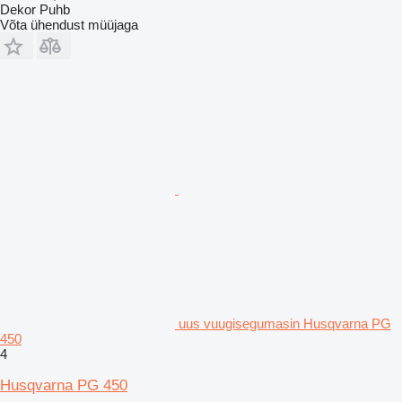
Dekor Puhb
Võta ühendust müüjaga
uus vuugisegumasin Husqvarna PG
450
4
Husqvarna PG 450