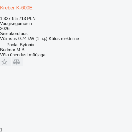
Kreber K-600E
1 327 €
5 713 PLN
Vuugisegumasin
2026
Seisukord
uus
Võimsus
0.74 kW (1 h.j.)
Kütus
elektriline
Poola, Bytonia
Budmar M.B.
Võta ühendust müüjaga
1