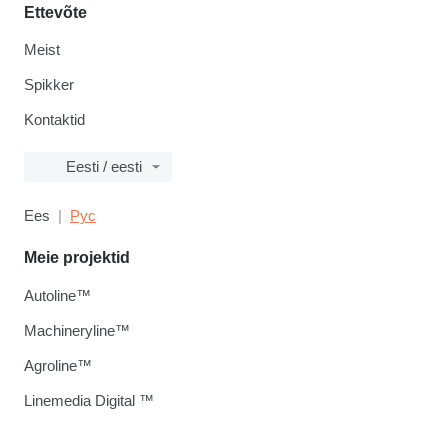
Ettevõte
Meist
Spikker
Kontaktid
Eesti / eesti
Ees
Рус
Meie projektid
Autoline™
Machineryline™
Agroline™
Linemedia Digital ™