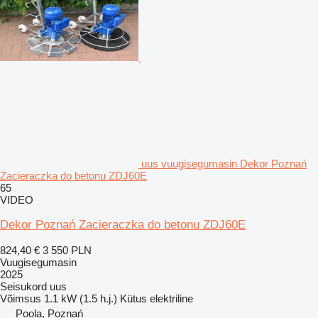
uus vuugisegumasin Dekor Poznań
Zacieraczka do betonu ZDJ60E
65
VIDEO
Dekor Poznań Zacieraczka do betonu ZDJ60E
824,40 €
3 550 PLN
Vuugisegumasin
2025
Seisukord
uus
Võimsus
1.1 kW (1.5 h.j.)
Kütus
elektriline
Poola, Poznań