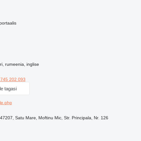
portaalis
i, rumeenia, inglise
 745 202 093
le tagasi
le.php
7207, Satu Mare, Moftinu Mic, Str. Principala, Nr. 126