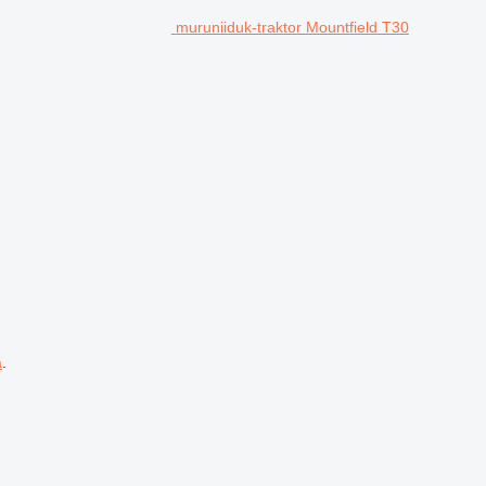
muruniiduk-traktor Mountfield T30
a
.