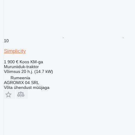
10
Simplicity
1 900 €
Koos KM-ga
Muruniiduk-traktor
Võimsus
20 h.j. (14.7 kW)
Rumeenia
AGROMIX 04 SRL
Võta ühendust müüjaga