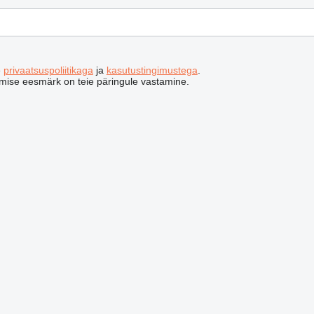
e
privaatsuspoliitikaga
ja
kasutustingimustega
.
emise eesmärk on teie päringule vastamine.