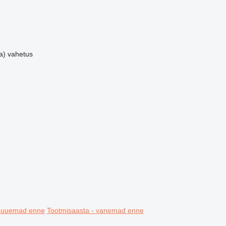
a)
vahetus
- uuemad enne
Tootmisaasta - vanemad enne