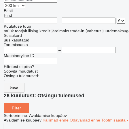
Eesti
Hind
–
Kuulutuse tüüp
müük
tootjalt
liising
krediit
järelmaks
trade-in (vahetus juurdemaksug
Seisukord
uus
kasutatud
Tootmisaasta
–
Machineryline ID
Filtritest ei piisa?
Soovita muudatust
Otsingu tulemused:
-
kuva
26 kuulutust:
Otsingu tulemused
Filter
Sorteerimine
:
Avaldamise kuupäev
Avaldamise kuupäev
Kallimad enne
Odavamad enne
Tootmisaasta 