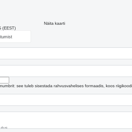
Näita kaarti
5 (EEST)
htumist
ninumbrit: see tuleb sisestada rahvusvahelises formaadis, koos riigikood