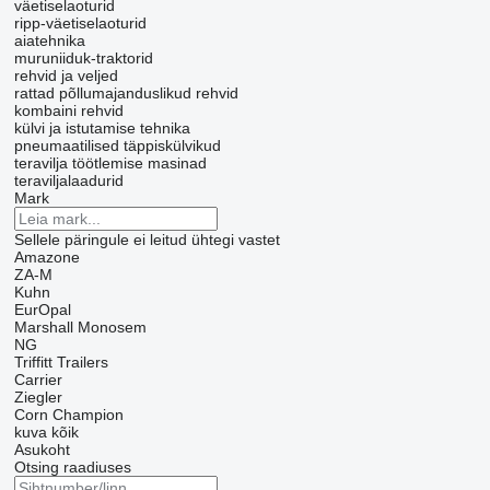
väetiselaoturid
ripp-väetiselaoturid
aiatehnika
muruniiduk-traktorid
rehvid ja veljed
rattad
põllumajanduslikud rehvid
kombaini rehvid
külvi ja istutamise tehnika
pneumaatilised täppiskülvikud
teravilja töötlemise masinad
teraviljalaadurid
Mark
Sellele päringule ei leitud ühtegi vastet
Amazone
ZA-M
Kuhn
EurOpal
Marshall
Monosem
NG
Triffitt Trailers
Carrier
Ziegler
Corn Champion
kuva kõik
Asukoht
Otsing raadiuses