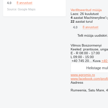
8 arvustust
4.0
Source: Google Maps
Verifitseeritud müüja
Laos:
26 kuulutust
4
aastat Machineryline'i 
22
aastat turul
8 arvustust
4.0
Telli müüja uudiskiri.
Vilmos Boszormenyi
Keeled:
prantsuse, ungar
E - R
08:00 - 17:00
L
09:00 - 15:00
+40 745 20...
Kuva
+40
Helistage mul
www.agromix.ro
www.facebook.com/profi
Aadress
Rumeenia, Satu Mare, 44