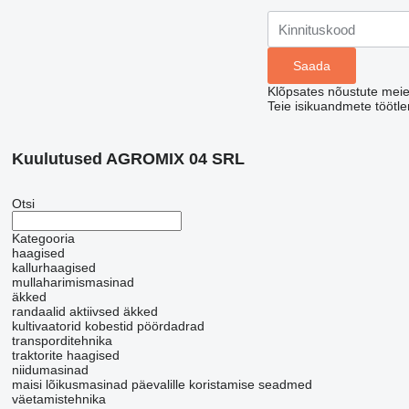
Klõpsates nõustute mei
Teie isikuandmete töötl
Kuulutused AGROMIX 04 SRL
Otsi
Kategooria
haagised
kallurhaagised
mullaharimismasinad
äkked
randaalid
aktiivsed äkked
kultivaatorid
kobestid
pöördadrad
transporditehnika
traktorite haagised
niidumasinad
maisi lõikusmasinad
päevalille koristamise seadmed
väetamistehnika