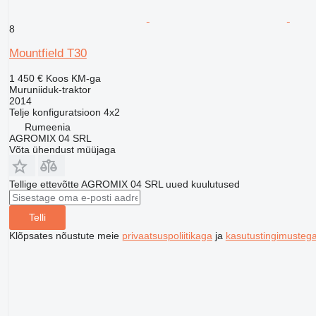
8
Mountfield T30
1 450 €
Koos KM-ga
Muruniiduk-traktor
2014
Telje konfiguratsioon
4x2
Rumeenia
AGROMIX 04 SRL
Võta ühendust müüjaga
Tellige ettevõtte AGROMIX 04 SRL uued kuulutused
Telli
Klõpsates nõustute meie
privaatsuspoliitikaga
ja
kasutustingimusteg