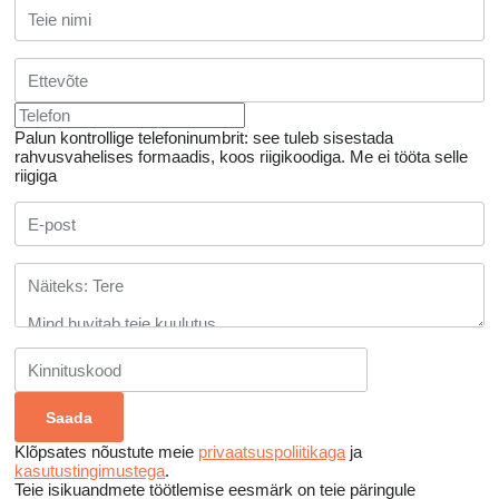
Palun kontrollige telefoninumbrit: see tuleb sisestada
rahvusvahelises formaadis, koos riigikoodiga.
Me ei tööta selle
riigiga
Klõpsates nõustute meie
privaatsuspoliitikaga
ja
kasutustingimustega
.
Teie isikuandmete töötlemise eesmärk on teie päringule