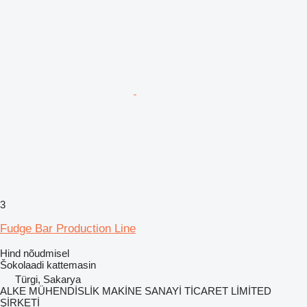
3
Fudge Bar Production Line
Hind nõudmisel
Šokolaadi kattemasin
Türgi, Sakarya
ALKE MÜHENDİSLİK MAKİNE SANAYİ TİCARET LİMİTED
ŞİRKETİ