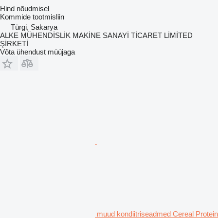
Hind nõudmisel
Kommide tootmisliin
Türgi, Sakarya
ALKE MÜHENDİSLİK MAKİNE SANAYİ TİCARET LİMİTED
ŞİRKETİ
Võta ühendust müüjaga
muud kondiitriseadmed Cereal Protein