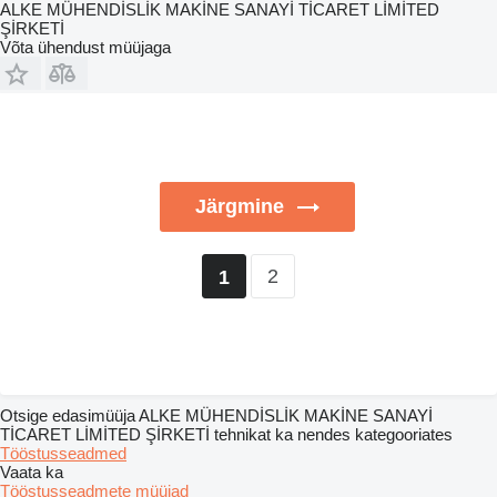
ALKE MÜHENDİSLİK MAKİNE SANAYİ TİCARET LİMİTED
ŞİRKETİ
Võta ühendust müüjaga
Järgmine
2
1
Otsige edasimüüja ALKE MÜHENDİSLİK MAKİNE SANAYİ
TİCARET LİMİTED ŞİRKETİ tehnikat ka nendes kategooriates
Tööstusseadmed
Vaata ka
Tööstusseadmete müüjad