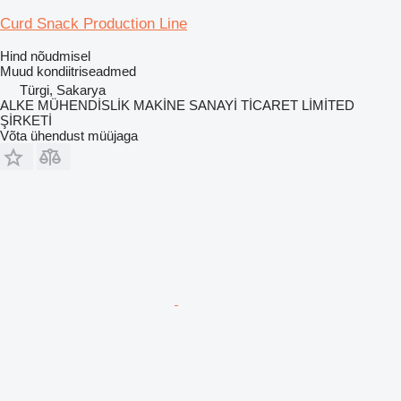
Curd Snack Production Line
Hind nõudmisel
Muud kondiitriseadmed
Türgi, Sakarya
ALKE MÜHENDİSLİK MAKİNE SANAYİ TİCARET LİMİTED
ŞİRKETİ
Võta ühendust müüjaga