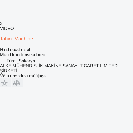
2
VIDEO
Tahini Machine
Hind nõudmisel
Muud kondiitriseadmed
Türgi, Sakarya
ALKE MÜHENDİSLİK MAKİNE SANAYİ TİCARET LİMİTED
ŞİRKETİ
Võta ühendust müüjaga