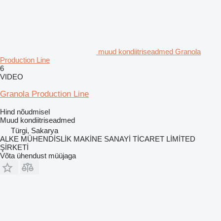
muud kondiitriseadmed Granola
Production Line
6
VIDEO
Granola Production Line
Hind nõudmisel
Muud kondiitriseadmed
Türgi, Sakarya
ALKE MÜHENDİSLİK MAKİNE SANAYİ TİCARET LİMİTED
ŞİRKETİ
Võta ühendust müüjaga