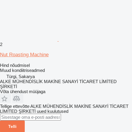
2
Nut Roasting Machine
Hind nõudmisel
Muud kondiitriseadmed
Türgi, Sakarya
ALKE MÜHENDİSLİK MAKİNE SANAYİ TİCARET LİMİTED
ŞİRKETİ
Võta ühendust müüjaga
Tellige ettevõtte ALKE MÜHENDİSLİK MAKİNE SANAYİ TİCARET
LİMİTED ŞİRKETİ uued kuulutused
Telli