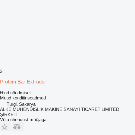
3
Protein Bar Extruder
Hind nõudmisel
Muud kondiitriseadmed
Türgi, Sakarya
ALKE MÜHENDİSLİK MAKİNE SANAYİ TİCARET LİMİTED
ŞİRKETİ
Võta ühendust müüjaga