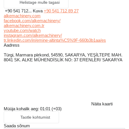
Helistage mulle tagasi
+90 541 712...
Kuva
+90 541 712 89 27
alkemachinery.com
facebook.com/alkemachinery/
alkemachinery.com.tr
youtube.com/watch
instagram.com/alkemachinery/
tr.linkedin.com/in/emine-altinta%C5%9F-660b3b1aa/es
Aadress
Türgi, Marmara piirkond, 54590, SAKARYA, YEŞİLTEPE MAH.
8041 SK. ALKE MÜHENDİSLİK NO: 37 ERENLER/ SAKARYA
Näita kaarti
Müüja kohalik aeg: 01:01 (+03)
Taotle kohtumist
Saada sõnum