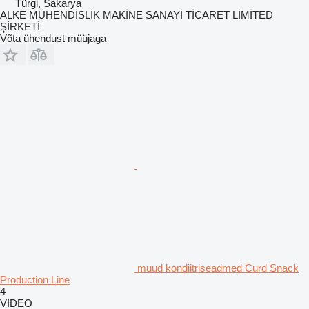
Türgi, Sakarya
ALKE MÜHENDİSLİK MAKİNE SANAYİ TİCARET LİMİTED
ŞİRKETİ
Võta ühendust müüjaga
muud kondiitriseadmed Curd Snack
Production Line
4
VIDEO