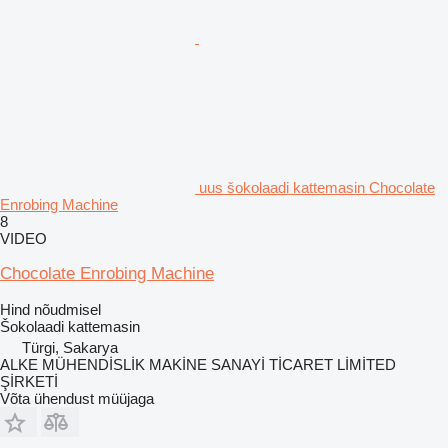
uus šokolaadi kattemasin Chocolate
Enrobing Machine
8
VIDEO
Chocolate Enrobing Machine
Hind nõudmisel
Šokolaadi kattemasin
Türgi, Sakarya
ALKE MÜHENDİSLİK MAKİNE SANAYİ TİCARET LİMİTED
ŞİRKETİ
Võta ühendust müüjaga