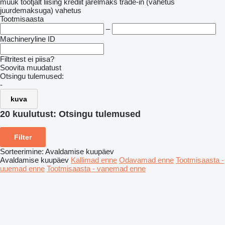
müük
tootjalt
liising
krediit
järelmaks
trade-in (vahetus
juurdemaksuga)
vahetus
Tootmisaasta
–
Machineryline ID
Filtritest ei piisa?
Soovita muudatust
Otsingu tulemused:
-
kuva
20 kuulutust:
Otsingu tulemused
Filter
Sorteerimine
:
Avaldamise kuupäev
Avaldamise kuupäev
Kallimad enne
Odavamad enne
Tootmisaasta -
uuemad enne
Tootmisaasta - vanemad enne