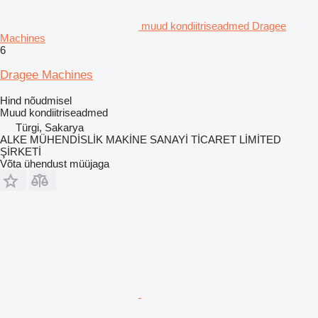
muud kondiitriseadmed Dragee
Machines
6
Dragee Machines
Hind nõudmisel
Muud kondiitriseadmed
Türgi, Sakarya
ALKE MÜHENDİSLİK MAKİNE SANAYİ TİCARET LİMİTED
ŞİRKETİ
Võta ühendust müüjaga