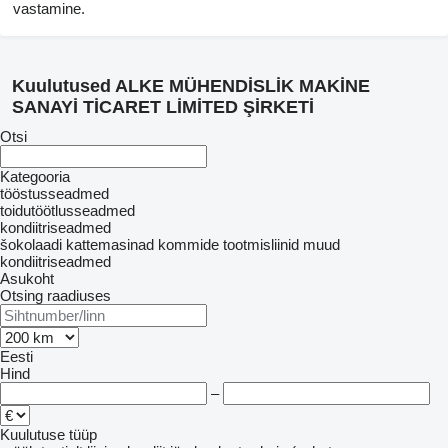
vastamine.
Kuulutused ALKE MÜHENDİSLİK MAKİNE
SANAYİ TİCARET LİMİTED ŞİRKETİ
Otsi
Kategooria
tööstusseadmed
toidutöötlusseadmed
kondiitriseadmed
šokolaadi kattemasinad
kommide tootmisliinid
muud
kondiitriseadmed
Asukoht
Otsing raadiuses
Eesti
Hind
–
Kuulutuse tüüp