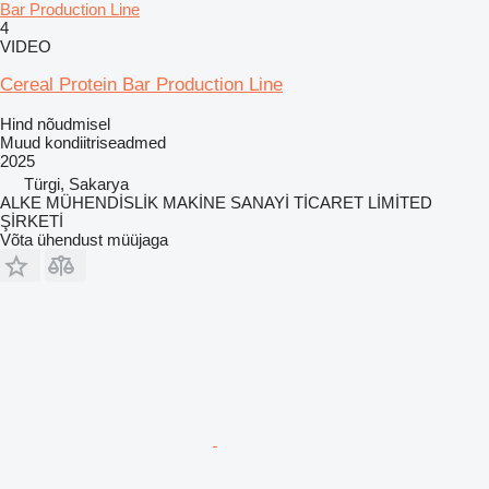
Bar Production Line
4
VIDEO
Cereal Protein Bar Production Line
Hind nõudmisel
Muud kondiitriseadmed
2025
Türgi, Sakarya
ALKE MÜHENDİSLİK MAKİNE SANAYİ TİCARET LİMİTED
ŞİRKETİ
Võta ühendust müüjaga