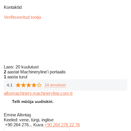
Kontaktid
Verifitseeritud tootja
Laos:
20 kuulutust
2
aastat Machineryline'i portaalis
1
aasta turul
4.1
14 arvustust
alkemachinery.machineryline.com.tr
Telli müüja uudiskiri.
Emine Altıntaş
Keeled:
vene, türgi, inglise
+90 264 276...
Kuva
+90 264 276 22 76