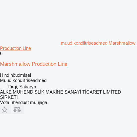
muud kondiitriseadmed Marshmallow
Production Line
6
Marshmallow Production Line
Hind nõudmisel
Muud kondiitriseadmed
Türgi, Sakarya
ALKE MÜHENDİSLİK MAKİNE SANAYİ TİCARET LİMİTED
ŞİRKETİ
Võta ühendust müüjaga