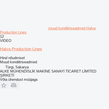
muud kondiitriseadmed Halva
Production Lines
12
VIDEO
Halva Production Lines
Hind nõudmisel
Muud kondiitriseadmed
Türgi, Sakarya
ALKE MÜHENDİSLİK MAKİNE SANAYİ TİCARET LİMİTED
ŞİRKETİ
Võta ühendust müüjaga