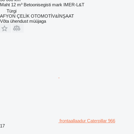
Maht
12 m³
Betoonisegisti mark
IMER-L&T
Türgi
AFYON ÇELİK OTOMOTİV&İNŞAAT
Võta ühendust müüjaga
frontaallaadur Caterpillar 966
17