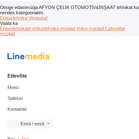
Otsige edasimüüja AFYON ÇELİK OTOMOTİV&İNŞAAT tehnikat ka
nendes kategooriates
Ehitustehnika
Veoautod
Vaata ka
Ehitustehnikate ehitustehnika müüjad
Volvo müüjad
Caterpillar
müüjad
Ettevõte
Meist
Spikker
Kontaktid
Eesti / eesti
Ees
Рус