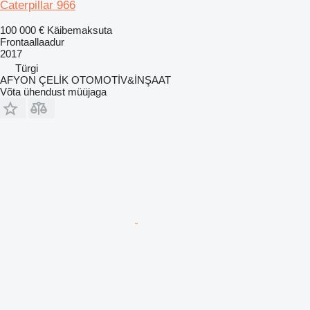
Caterpillar 966
100 000 €
Käibemaksuta
Frontaallaadur
2017
Türgi
AFYON ÇELİK OTOMOTİV&İNŞAAT
Võta ühendust müüjaga