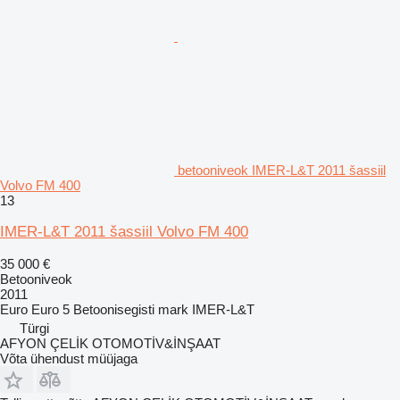
betooniveok IMER-L&T 2011 šassiil
Volvo FM 400
13
IMER-L&T 2011 šassiil Volvo FM 400
35 000 €
Betooniveok
2011
Euro
Euro 5
Betoonisegisti mark
IMER-L&T
Türgi
AFYON ÇELİK OTOMOTİV&İNŞAAT
Võta ühendust müüjaga