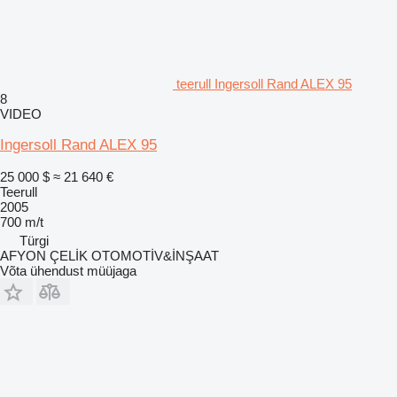
teerull Ingersoll Rand ALEX 95
8
VIDEO
Ingersoll Rand ALEX 95
25 000 $
≈ 21 640 €
Teerull
2005
700 m/t
Türgi
AFYON ÇELİK OTOMOTİV&İNŞAAT
Võta ühendust müüjaga