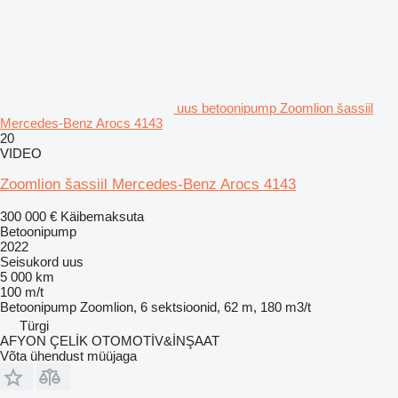
uus betoonipump Zoomlion šassiil
Mercedes-Benz Arocs 4143
20
VIDEO
Zoomlion šassiil Mercedes-Benz Arocs 4143
300 000 €
Käibemaksuta
Betoonipump
2022
Seisukord
uus
5 000 km
100 m/t
Betoonipump
Zoomlion, 6 sektsioonid, 62 m, 180 m3/t
Türgi
AFYON ÇELİK OTOMOTİV&İNŞAAT
Võta ühendust müüjaga