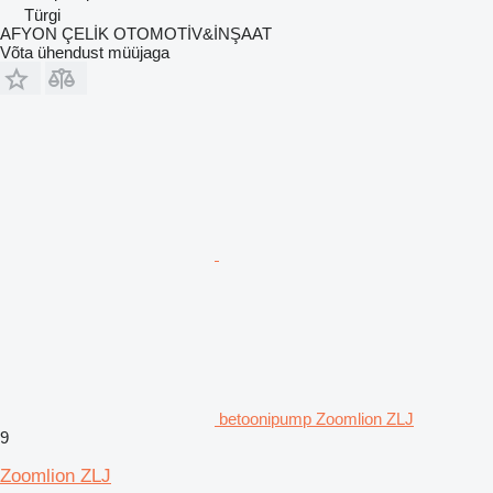
Türgi
AFYON ÇELİK OTOMOTİV&İNŞAAT
Võta ühendust müüjaga
betoonipump Zoomlion ZLJ
9
Zoomlion ZLJ