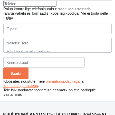
Palun kontrollige telefoninumbrit: see tuleb sisestada
rahvusvahelises formaadis, koos riigikoodiga.
Me ei tööta selle
riigiga
Klõpsates nõustute meie
privaatsuspoliitikaga
ja
kasutustingimustega
.
Teie isikuandmete töötlemise eesmärk on teie päringule
vastamine.
Kuulutused AFYON ÇELİK OTOMOTİV&İNŞAAT