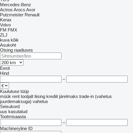
Mercedes-Benz
Actros
Arocs
Axor
Putzmeister
Renault
Kerax
Volvo
FM
FMX
ZLJ
kuva kõik
Asukoht
Otsing raadiuses
Eesti
Hind
–
Kuulutuse tüüp
müük
rent
tootjalt
liising
krediit
järelmaks
trade-in (vahetus
juurdemaksuga)
vahetus
Seisukord
uus
kasutatud
Tootmisaasta
–
Machineryline ID