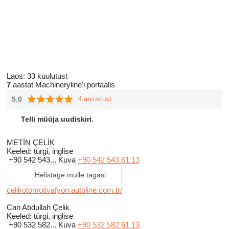
Laos:
33 kuulutust
7
aastat Machineryline'i portaalis
5.0
4 arvustust
Telli müüja uudiskiri.
METİN ÇELİK
Keeled:
türgi, inglise
+90 542 543...
Kuva
+90 542 543 61 13
Helistage mulle tagasi
celikotomotivafyon.autoline.com.tr/
Can Abdullah Çelik
Keeled:
türgi, inglise
+90 532 582...
Kuva
+90 532 582 61 13