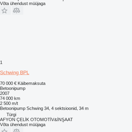
Võta ühendust müüjaga
1
Schwing BPL
70 000 €
Käibemaksuta
Betoonipump
2007
74 000 km
2 500 m/t
Betoonipump
Schwing 34, 4 sektsioonid, 34 m
Türgi
AFYON ÇELİK OTOMOTİV&İNŞAAT
Võta ühendust müüjaga