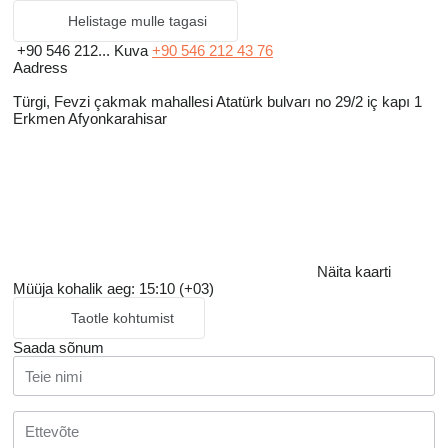
Helistage mulle tagasi
+90 546 212...
Kuva
+90 546 212 43 76
Aadress
Türgi, Fevzi çakmak mahallesi Atatürk bulvarı no 29/2 iç kapı 1
Erkmen Afyonkarahisar
Näita kaarti
Müüja kohalik aeg: 15:10 (+03)
Taotle kohtumist
Saada sõnum