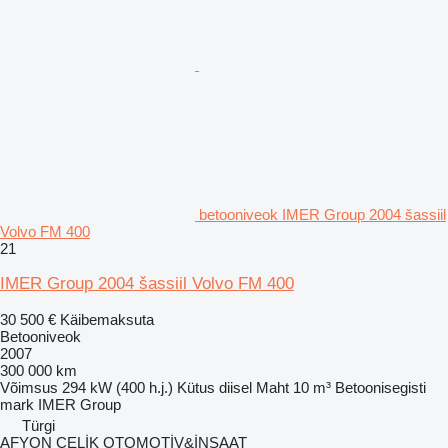
betooniveok IMER Group 2004 šassiil
Volvo FM 400
21
IMER Group 2004 šassiil Volvo FM 400
30 500 €
Käibemaksuta
Betooniveok
2007
300 000 km
Võimsus
294 kW (400 h.j.)
Kütus
diisel
Maht
10 m³
Betoonisegisti
mark
IMER Group
Türgi
AFYON ÇELİK OTOMOTİV&İNŞAAT