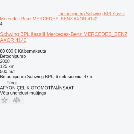
betoonipump Schwing BPL šassiil
Mercedes-Benz MERCEDES_BENZ AXOR 4140
4
Schwing BPL šassiil Mercedes-Benz MERCEDES_BENZ
AXOR 4140
80 000 €
Käibemaksuta
Betoonipump
2008
125 km
500 m/t
Betoonipump
Schwing BPL, 6 sektsioonid, 47 m
Türgi
AFYON ÇELİK OTOMOTİV&İNŞAAT
Võta ühendust müüjaga