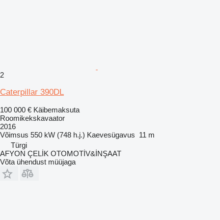
2
Caterpillar 390DL
100 000 €
Käibemaksuta
Roomikekskavaator
2016
Võimsus
550 kW (748 h.j.)
Kaevesügavus
11 m
Türgi
AFYON ÇELİK OTOMOTİV&İNŞAAT
Võta ühendust müüjaga