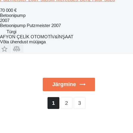
70 000 €
Betoonipump
2007
Betoonipump
Putzmeister 2007
Türgi
AFYON ÇELİK OTOMOTİV&İNŞAAT
Võta ühendust müüjaga
Järgmine
2
3
1