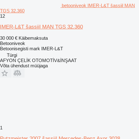
betooniveok IMER-L&T šassiil MAN
TGS 32.360
12
IMER-L&T šassiil MAN TGS 32.360
30 000 €
Käibemaksuta
Betooniveok
Betoonisegisti mark
IMER-L&T
Türgi
AFYON ÇELİK OTOMOTİV&İNŞAAT
Võta ühendust müüjaga
1
Putzmeister 2007 šassiil Mercedes-Benz Axor 3028