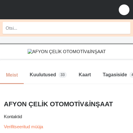
Kuulutused
Kaart
Tagasiside
Meist
33
AFYON ÇELİK OTOMOTİV&İNŞAAT
Kontaktid
Verifitseeritud müüja