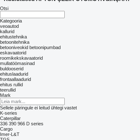
Otsi
Kategooria
veoautod
kallurid
ehitustehnika
betoonitehnika
betooniveokid
betoonipumbad
eskavaatorid
roomikekskavaatorid
mullatöömasinad
buldooserid
ehituslaadurid
frontaallaadurid
ehitus rullid
teerullid
Mark
Sellele päringule ei leitud ühtegi vastet
K-series
Caterpillar
336
390
966
D series
Cargo
Imer-L&T
TGS