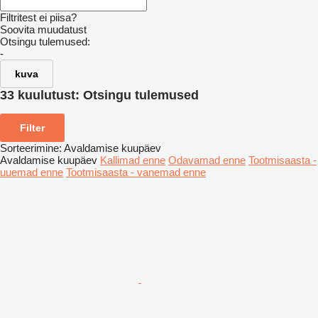
Filtritest ei piisa?
Soovita muudatust
Otsingu tulemused:
-
kuva
33 kuulutust:
Otsingu tulemused
Filter
Sorteerimine
:
Avaldamise kuupäev
Avaldamise kuupäev
Kallimad enne
Odavamad enne
Tootmisaasta -
uuemad enne
Tootmisaasta - vanemad enne