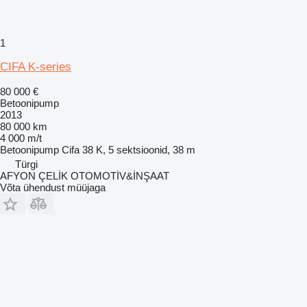
1
CIFA K-series
80 000 €
Betoonipump
2013
80 000 km
4 000 m/t
Betoonipump
Cifa 38 K, 5 sektsioonid, 38 m
Türgi
AFYON ÇELİK OTOMOTİV&İNŞAAT
Võta ühendust müüjaga