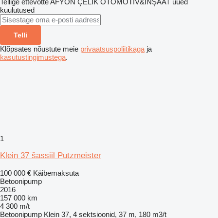
Tellige ettevõtte AFYON ÇELİK OTOMOTİV&İNŞAAT uued
kuulutused
Telli
Klõpsates nõustute meie
privaatsuspoliitikaga
ja
kasutustingimustega
.
1
Klein 37 šassiil Putzmeister
100 000 €
Käibemaksuta
Betoonipump
2016
157 000 km
4 300 m/t
Betoonipump
Klein 37, 4 sektsioonid, 37 m, 180 m3/t