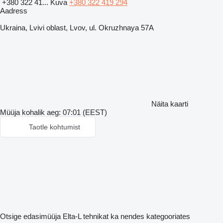
+380 322 41...
Kuva
+380 322 419 294
Aadress
Ukraina, Lvivi oblast, Lvov, ul. Okruzhnaya 57A
Näita kaarti
Müüja kohalik aeg: 07:01 (EEST)
Taotle kohtumist
Otsige edasimüüja Elta-L tehnikat ka nendes kategooriates