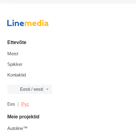
disallow-in-dsa
Ettevõte
Meist
Spikker
Kontaktid
Eesti / eesti
Ees
Рус
Meie projektid
Autoline™