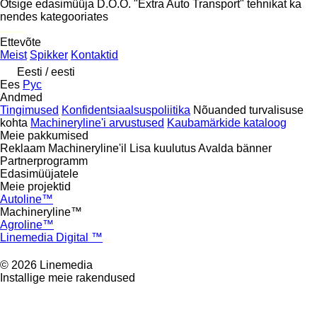
Otsige edasimüüja D.O.O. "Extra Auto Transport" tehnikat ka
nendes kategooriates
disallow-in-dsa
Ettevõte
Meist
Spikker
Kontaktid
Eesti / eesti
Ees
Рус
Andmed
Tingimused
Konfidentsiaalsuspoliitika
Nõuanded turvalisuse
kohta
Machineryline'i arvustused
Kaubamärkide kataloog
Meie pakkumised
Reklaam Machineryline'il
Lisa kuulutus
Avalda bänner
Partnerprogramm
Edasimüüjatele
Meie projektid
Autoline™
Machineryline™
Agroline™
Linemedia Digital ™
© 2026 Linemedia
Installige meie rakendused