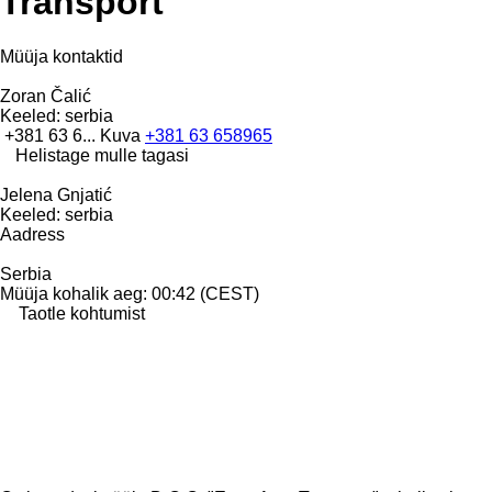
Transport"
Müüja kontaktid
Zoran Čalić
Keeled:
serbia
+381 63 6...
Kuva
+381 63 658965
Helistage mulle tagasi
Jelena Gnjatić
Keeled:
serbia
Aadress
Serbia
Müüja kohalik aeg: 00:42 (CEST)
Taotle kohtumist