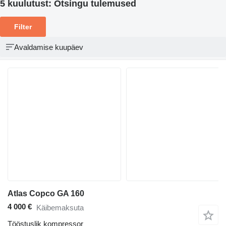
5 kuulutust:
Otsingu tulemused
Filter
Avaldamise kuupäev
Atlas Copco GA 160
4 000 €
Käibemaksuta
Tööstuslik kompressor