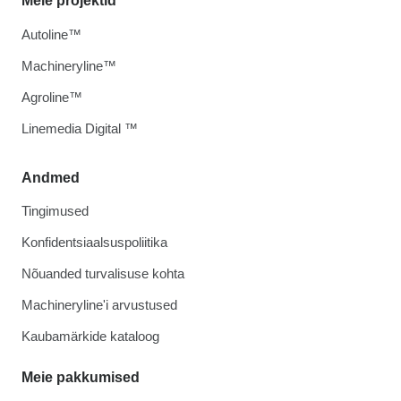
Meie projektid
Autoline™
Machineryline™
Agroline™
Linemedia Digital ™
Andmed
Tingimused
Konfidentsiaalsuspoliitika
Nõuanded turvalisuse kohta
Machineryline'i arvustused
Kaubamärkide kataloog
Meie pakkumised