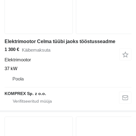
Elektrimootor Celma tüübi jaoks tööstusseadme
1 300 €
Käibemaksuta
Elektrimootor
37 kW
Poola
KOMPREX Sp. z o.o.