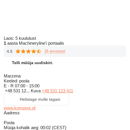
Laos:
5 kuulutust
1
aasta Machineryline'i portaalis
4.5
26 arvustust
Telli müüja uudiskiri.
Marzena
Keeled:
poola
E - R
07:00 - 15:00
+48 531 12...
Kuva
+48 531 123 411
Helistage mulle tagasi
www.komprex.pl
Aadress
Poola
Müüja kohalik aeg: 00:02 (CEST)