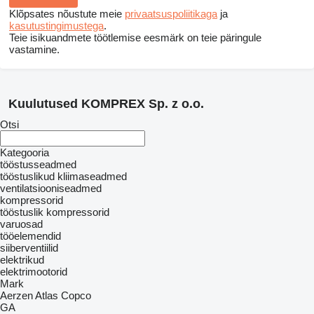
Klõpsates nõustute meie
privaatsuspoliitikaga
ja
kasutustingimustega
.
Teie isikuandmete töötlemise eesmärk on teie päringule
vastamine.
Kuulutused KOMPREX Sp. z o.o.
Otsi
Kategooria
tööstusseadmed
tööstuslikud kliimaseadmed
ventilatsiooniseadmed
kompressorid
tööstuslik kompressorid
varuosad
tööelemendid
siiberventiilid
elektrikud
elektrimootorid
Mark
Aerzen
Atlas Copco
GA