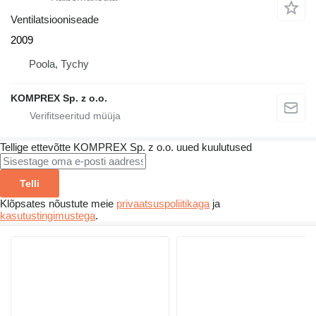
Ventilatsiooniseade
2009
Poola, Tychy
KOMPREX Sp. z o.o.
Tellige ettevõtte KOMPREX Sp. z o.o. uued kuulutused
Telli
Klõpsates nõustute meie
privaatsuspoliitikaga
ja
kasutustingimustega
.