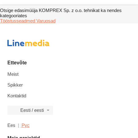
Otsige edasimüüja KOMPREX Sp. z o.o. tehnikat ka nendes
kategooriates
Tööstusseadmed
Varuosad
Ettevõte
Meist
Spikker
Kontaktid
Eesti / eesti
Ees
Рус