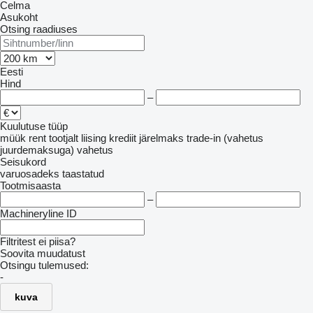
Celma
Asukoht
Otsing raadiuses
Eesti
Hind
–
Kuulutuse tüüp
müük
rent
tootjalt
liising
krediit
järelmaks
trade-in (vahetus
juurdemaksuga)
vahetus
Seisukord
varuosadeks
taastatud
Tootmisaasta
–
Machineryline ID
Filtritest ei piisa?
Soovita muudatust
Otsingu tulemused:
-
kuva