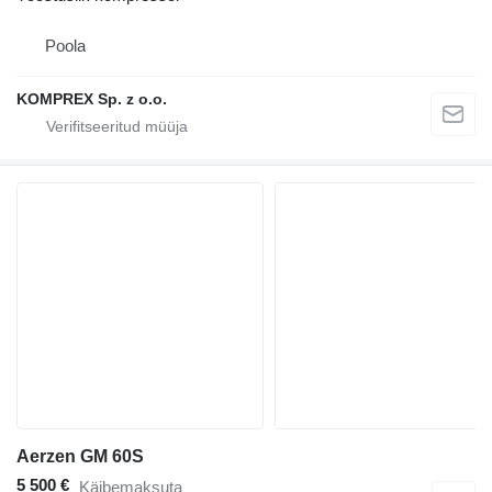
Poola
KOMPREX Sp. z o.o.
Aerzen GM 60S
5 500 €
Käibemaksuta