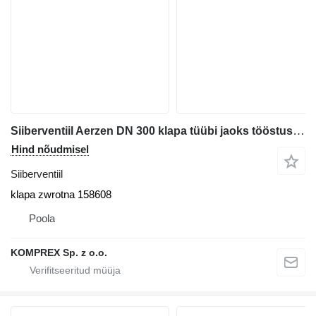
Siiberventiil Aerzen DN 300 klapa tüübi jaoks tööstusseadme
Hind nõudmisel
Siiberventiil
klapa zwrotna 158608
Poola
KOMPREX Sp. z o.o.