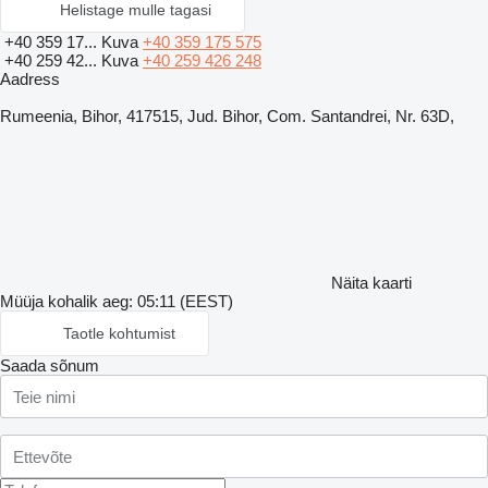
Helistage mulle tagasi
+40 359 17...
Kuva
+40 359 175 575
+40 259 42...
Kuva
+40 259 426 248
Aadress
Rumeenia, Bihor, 417515, Jud. Bihor, Com. Santandrei, Nr. 63D,
Näita kaarti
Müüja kohalik aeg: 05:11 (EEST)
Taotle kohtumist
Saada sõnum