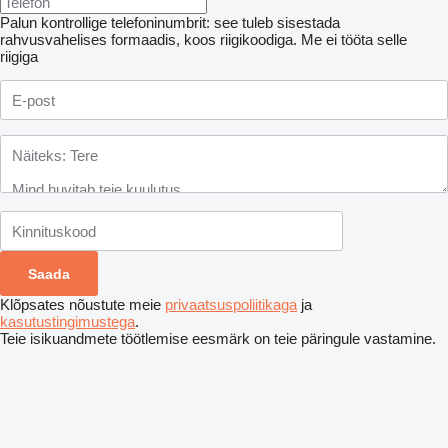
Palun kontrollige telefoninumbrit: see tuleb sisestada
rahvusvahelises formaadis, koos riigikoodiga.
Me ei tööta selle
riigiga
Klõpsates nõustute meie
privaatsuspoliitikaga
ja
kasutustingimustega
.
Teie isikuandmete töötlemise eesmärk on teie päringule vastamine.