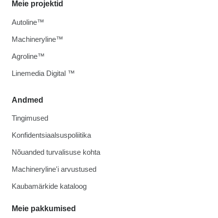
Meie projektid
Autoline™
Machineryline™
Agroline™
Linemedia Digital ™
Andmed
Tingimused
Konfidentsiaalsuspoliitika
Nõuanded turvalisuse kohta
Machineryline'i arvustused
Kaubamärkide kataloog
Meie pakkumised