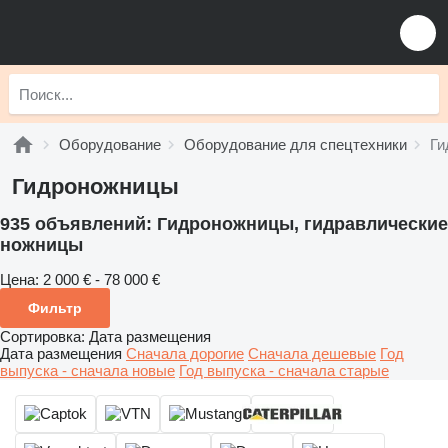
Оборудование
Оборудование для спецтехники
Ги
Гидроножницы
935 объявлений:
Гидроножницы, гидравлические
ножницы
Цена:
2 000 € - 78 000 €
Фильтр
Сортировка
:
Дата размещения
Дата размещения
Сначала дорогие
Сначала дешевые
Год
выпуска - сначала новые
Год выпуска - сначала старые