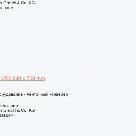
en GmbH & Co. KG
одавцом
 1200 848 x 500 mm
орудование - ленточный конвейер
efelstede
en GmbH & Co. KG
одавцом