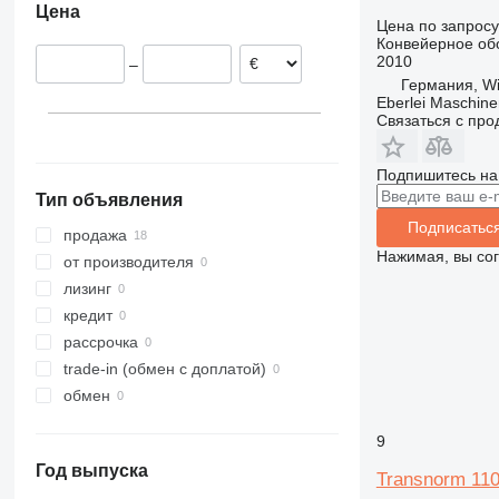
Цена
Нидерланды
Цена по запросу
Конвейерное об
2010
–
Германия, Wi
Eberlei Maschin
Связаться с пр
Подпишитесь на
Тип объявления
Подписатьс
продажа
Нажимая, вы со
от производителя
лизинг
кредит
рассрочка
trade-in (обмен с доплатой)
обмен
9
Год выпуска
Transnorm 11