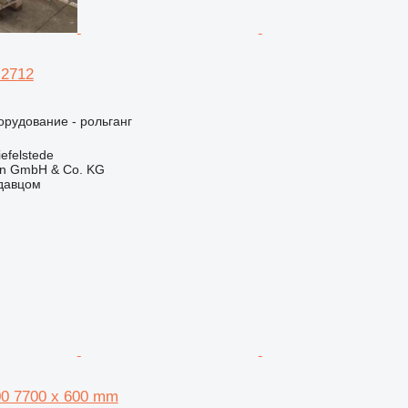
 2712
рудование - рольганг
efelstede
en GmbH & Co. KG
одавцом
00 7700 x 600 mm