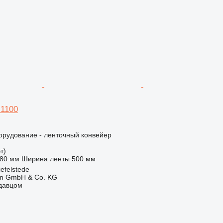
 1100
орудование - ленточный конвейер
т)
580 мм
Ширина ленты
500 мм
efelstede
en GmbH & Co. KG
одавцом