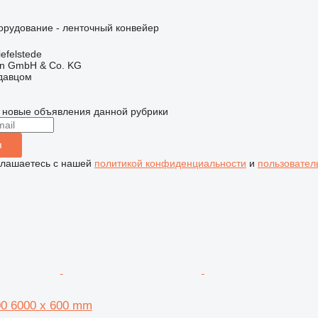
орудование - ленточный конвейер
efelstede
en GmbH & Co. KG
одавцом
 новые объявления данной рубрики
я
глашаетесь с нашей
политикой конфиденциальности
и
пользовател
00 6000 x 600 mm