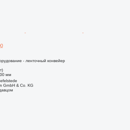
00
орудование - ленточный конвейер
т)
00 мм
efelstede
en GmbH & Co. KG
одавцом