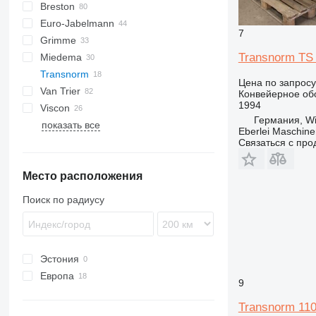
Breston
BM
Euro-Jabelmann
7
Grimme
Transnorm TS
Miedema
SE
Transnorm
SL
LBV
Цена по запросу
Van Trier
MC
Конвейерное обо
1994
Viscon
SB
Германия, Wi
показать все
W-series
Eberlei Maschin
Связаться с пр
Место расположения
Поиск по радиусу
Эстония
Европа
9
Германия
Transnorm 11
Великобритания