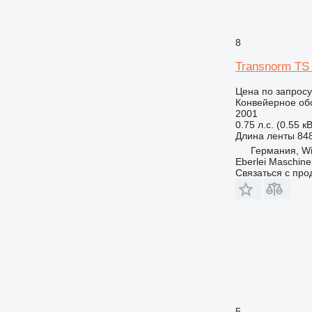
8
Transnorm TS
Цена по запросу
Конвейерное об
2001
0.75 л.с. (0.55 кВ
Длина ленты
84
Германия, Wi
Eberlei Maschin
Связаться с пр
5