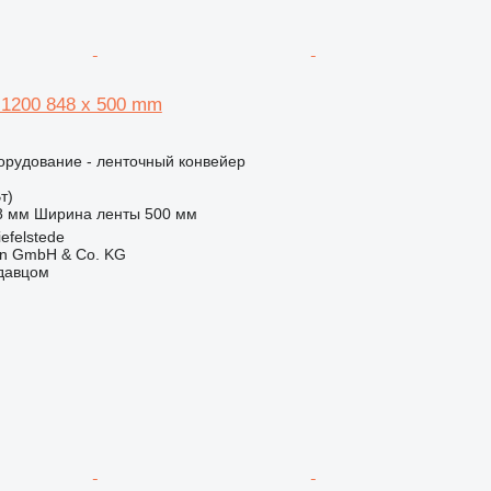
 1200 848 x 500 mm
орудование - ленточный конвейер
т)
8 мм
Ширина ленты
500 мм
efelstede
en GmbH & Co. KG
одавцом