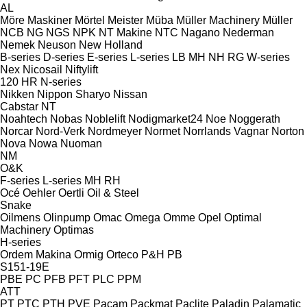
AL
Möre Maskiner
Mörtel Meister
Müba
Müller Machinery
Müller
NCB
NG
NGS
NPK
NT Makine
NTC
Nagano
Nederman
Nemek
Neuson
New Holland
B-series
D-series
E-series
L-series
LB
MH
NH
RG
W-series
Nex
Nicosail
Niftylift
120
HR
N-series
Nikken
Nippon Sharyo
Nissan
Cabstar
NT
Noahtech
Nobas
Noblelift
Nodigmarket24
Noe
Noggerath
Norcar
Nord-Verk
Nordmeyer
Normet
Norrlands Vagnar
Norton
Nova
Nowa
Nuoman
NM
O&K
F-series
L-series
MH
RH
Océ
Oehler
Oertli
Oil & Steel
Snake
Oilmens
Olinpump
Omac
Omega
Omme
Opel
Optimal
Machinery
Optimas
H-series
Ordem Makina
Ormig
Orteco
P&H
PB
S151-19E
PBE
PC
PFB
PFT
PLC
PPM
ATT
PT
PTC
PTH
PVE
Pacam
Packmat
Paclite
Paladin
Palamatic