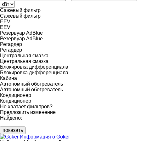
Сажевый фильтр
Сажевый фильтр
EEV
EEV
Резервуар AdBlue
Резервуар AdBlue
Ретардер
Ретардер
Центральная смазка
Центральная смазка
Блокировка дифференциала
Блокировка дифференциала
Кабина
Автономный обогреватель
Автономный обогреватель
Кондиционер
Кондиционер
Не хватает фильтров?
Предложить изменение
Найдено:
-
показать
Информация о Göker