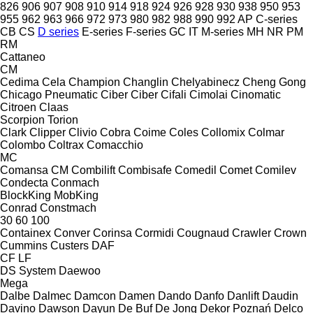
826
906
907
908
910
914
918
924
926
928
930
938
950
953
955
962
963
966
972
973
980
982
988
990
992
AP
C-series
CB
CS
D series
E-series
F-series
GC
IT
M-series
MH
NR
PM
RM
Cattaneo
CM
Cedima
Cela
Champion
Changlin
Chelyabinecz
Cheng Gong
Chicago Pneumatic
Ciber
Ciber
Cifali
Cimolai
Cinomatic
Citroen
Claas
Scorpion
Torion
Clark
Clipper
Clivio
Cobra
Coime
Coles
Collomix
Colmar
Colombo
Coltrax
Comacchio
MC
Comansa CM
Combilift
Combisafe
Comedil
Comet
Comilev
Condecta
Conmach
BlockKing
MobKing
Conrad
Constmach
30
60
100
Containex
Conver
Corinsa
Cormidi
Cougnaud
Crawler
Crown
Cummins
Custers
DAF
CF
LF
DS System
Daewoo
Mega
Dalbe
Dalmec
Damcon
Damen
Dando
Danfo
Danlift
Daudin
Davino
Dawson
Dayun
De Buf
De Jong
Dekor Poznań
Delco