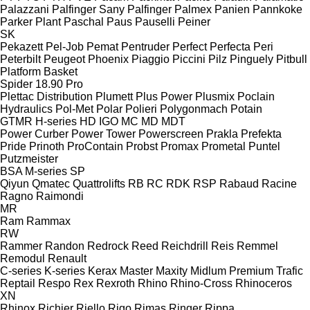
Palazzani
Palfinger Sany
Palfinger
Palmex
Panien
Pannkoke
Parker Plant
Paschal
Paus
Pauselli
Peiner
SK
Pekazett
Pel-Job
Pemat
Pentruder
Perfect
Perfecta
Peri
Peterbilt
Peugeot
Phoenix
Piaggio
Piccini
Pilz
Pinguely
Pitbull
Platform Basket
Spider 18.90 Pro
Plettac Distribution
Plumett
Plus Power
Plusmix
Poclain
Hydraulics
Pol-Met
Polar
Polieri
Polygonmach
Potain
GTMR
H-series
HD
IGO
MC
MD
MDT
Power Curber
Power Tower
Powerscreen
Prakla
Prefekta
Pride
Prinoth
ProContain
Probst
Promax
Prometal
Puntel
Putzmeister
BSA
M-series
SP
Qiyun
Qmatec
Quattrolifts
RB
RC
RDK
RSP
Rabaud
Racine
Ragno
Raimondi
MR
Ram
Rammax
RW
Rammer
Randon
Redrock
Reed
Reichdrill
Reis
Remmel
Remodul
Renault
C-series
K-series
Kerax
Master
Maxity
Midlum
Premium
Trafic
Reptail
Respo
Rex
Rexroth
Rhino
Rhino-Cross
Rhinoceros
XN
Rhinox
Richier
Riello
Rigo
Rimas
Ringer
Rippa