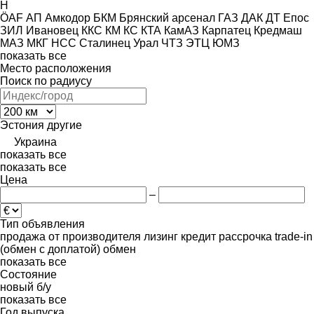
H
ÖAF
АП
Амкодор
БКМ
Брянский арсенал
ГАЗ
ДАК
ДТ
Епос
ЗИЛ
Ивановец
ККС
КМ
КС
КТА
КамАЗ
Карпатец
Кредмаш
МАЗ
МКГ
НСС
Сталинец
Урал
ЧТЗ
ЭТЦ
ЮМЗ
показать все
Место расположения
Поиск по радиусу
Эстония
другие
Украина
показать все
показать все
Цена
–
Тип объявления
продажа
от производителя
лизинг
кредит
рассрочка
trade-in
(обмен с доплатой)
обмен
показать все
Состояние
новый
б/у
показать все
Год выпуска