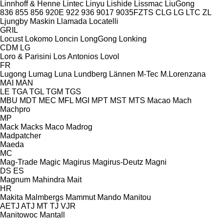
Linnhoff & Henne
Lintec
Linyu
Lishide
Lissmac
LiuGong
836
855
856
920E
922
936
9017
9035FZTS
CLG
LG
LTC
ZL
Ljungby Maskin
Llamada
Locatelli
GRIL
Locust
Lokomo
Loncin
LongGong
Lonking
CDM
LG
Loro & Parisini
Los Antonios
Lovol
FR
Lugong
Lumag
Luna
Lundberg
Lännen
M-Tec
M.Lorenzana
MAI
MAN
LE
TGA
TGL
TGM
TGS
MBU
MDT
MEC
MFL
MGI
MPT
MST
MTS
Macao
Mach
Machpro
MP
Mack
Macks
Maco
Madrog
Madpatcher
Maeda
MC
Mag-Trade
Magic
Magirus
Magirus-Deutz
Magni
DS
ES
Magnum
Mahindra
Mait
HR
Makita
Malmbergs
Mammut
Mando
Manitou
AETJ
ATJ
MT
TJ
VJR
Manitowoc
Mantall