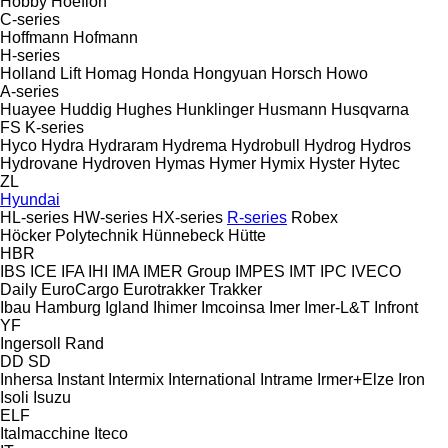
Hobby
Hoeflon
C-series
Hoffmann
Hofmann
H-series
Holland Lift
Homag
Honda
Hongyuan
Horsch
Howo
A-series
Huayee
Huddig
Hughes
Hunklinger
Husmann
Husqvarna
FS
K-series
Hyco
Hydra
Hydraram
Hydrema
Hydrobull
Hydrog
Hydros
Hydrovane
Hydroven
Hymas
Hymer
Hymix
Hyster
Hytec
ZL
Hyundai
HL-series
HW-series
HX-series
R-series
Robex
Höcker Polytechnik
Hünnebeck
Hütte
HBR
IBS
ICE
IFA
IHI
IMA
IMER Group
IMPES
IMT
IPC
IVECO
Daily
EuroCargo
Eurotrakker
Trakker
Ibau Hamburg
Igland
Ihimer
Imcoinsa
Imer
Imer-L&T
Infront
YF
Ingersoll Rand
DD
SD
Inhersa
Instant
Intermix
International
Intrame
Irmer+Elze
Iron
Isoli
Isuzu
ELF
Italmacchine
Iteco