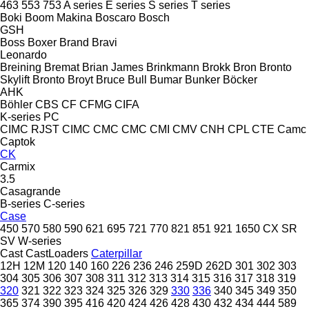
463
553
753
A series
E series
S series
T series
Boki
Boom Makina
Boscaro
Bosch
GSH
Boss
Boxer
Brand
Bravi
Leonardo
Breining
Bremat
Brian James
Brinkmann
Brokk
Bron
Bronto
Skylift
Bronto
Broyt
Bruce
Bull
Bumar
Bunker
Böcker
AHK
Böhler
CBS
CF
CFMG
CIFA
K-series
PC
CIMC RJST
CIMC
CMC
CMC
CMI
CMV
CNH
CPL
CTE
Camc
Captok
CK
Carmix
3.5
Casagrande
B-series
C-series
Case
450
570
580
590
621
695
721
770
821
851
921
1650
CX
SR
SV
W-series
Cast
CastLoaders
Caterpillar
12H
12M
120
140
160
226
236
246
259D
262D
301
302
303
304
305
306
307
308
311
312
313
314
315
316
317
318
319
320
321
322
323
324
325
326
329
330
336
340
345
349
350
365
374
390
395
416
420
424
426
428
430
432
434
444
589