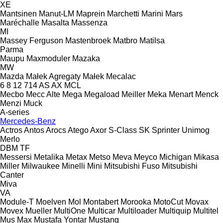
XE
Mantsinen
Manut-LM
Maprein
Marchetti
Marini
Mars
Maréchalle
Masalta
Massenza
MI
Massey Ferguson
Mastenbroek
Matbro
Matilsa
Parma
Maupu
Maxmoduler
Mazaka
MW
Mazda
Małek Agregaty
Małek
Mecalac
6
8
12
714
AS
AX
MCL
Mecbo
Mecc Alte
Mega
Megaload
Meiller
Meka
Menart
Menck
Menzi Muck
A-series
Mercedes-Benz
Actros
Antos
Arocs
Atego
Axor
S-Class
SK
Sprinter
Unimog
Merlo
DBM
TF
Messersi
Metalika
Metax
Metso
Meva
Meyco
Michigan
Mikasa
Miller
Milwaukee
Minelli
Mini
Mitsubishi Fuso
Mitsubishi
Canter
Miva
VA
Module-T
Moelven
Mol
Montabert
Morooka
MotoCut
Movax
Movex
Mueller
MultiOne
Multicar
Multiloader
Multiquip
Multitel
Mus Max
Mustafa Yontar
Mustang