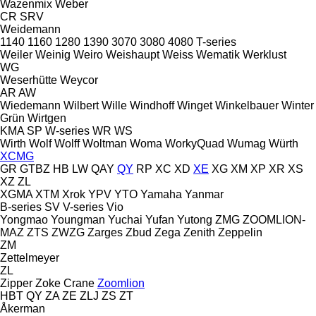
Wazenmix
Weber
CR
SRV
Weidemann
1140
1160
1280
1390
3070
3080
4080
T-series
Weiler
Weinig
Weiro
Weishaupt
Weiss
Wematik
Werklust
WG
Weserhütte
Weycor
AR
AW
Wiedemann
Wilbert
Wille
Windhoff
Winget
Winkelbauer
Winter
Grün
Wirtgen
KMA
SP
W-series
WR
WS
Wirth
Wolf
Wolff
Woltman
Woma
WorkyQuad
Wumag
Würth
XCMG
GR
GTBZ
HB
LW
QAY
QY
RP
XC
XD
XE
XG
XM
XP
XR
XS
XZ
ZL
XGMA
XTM
Xrok
YPV
YTO
Yamaha
Yanmar
B-series
SV
V-series
Vio
Yongmao
Youngman
Yuchai
Yufan
Yutong
ZMG
ZOOMLION-
MAZ
ZTS
ZWZG
Zarges
Zbud
Zega
Zenith
Zeppelin
ZM
Zettelmeyer
ZL
Zipper
Zoke Crane
Zoomlion
HBT
QY
ZA
ZE
ZLJ
ZS
ZT
Åkerman