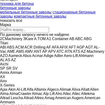
техника для бетона
бетонные заводы
мобильные бетонные заводы
стационарные бетонные
заводы
компактные бетонные заводы
показать все
Марка
По данному запросу ничего не найдено
2CMachinery
3Kare
A.TOM
A1 Container
AB
ABC
ABG
Titan
ABI
ABS
ACM
ACR Drilling
AF
AFA
AFIX
AFT
AGP
AGT
AL-
Vac
AME
AMS
AMV
ANT
AP
APV
ATC
ATN
ATS
AZ-Machinery
AZO
Aameck
Abus
Acmar
Adige
Adler
Aero-Lift
Ahlmann
AL
AS
AZ
Aichi
SP
SR
SV
Aimix
Airman
AX
Airo
X-Series
Ajax
Akin
Al-Lift
Alfa
Alfamix
Algeco
Alimak
Aliva
Allatt
Allen
Alma
AlmaCrawler
Almac
Alp Lift
Alro
Altec
Altec
Altekma
Altrad Lescha
Altrad
Altrex
Amag
American Augers
American
Ammann