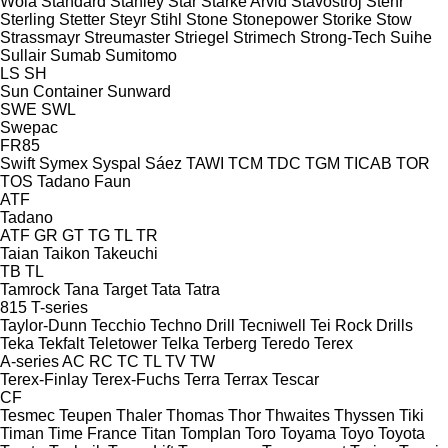
Wola
Standard
Stanley
Star
Starke Arvid
Stavostroj
Stehr
Sterling
Stetter
Steyr
Stihl
Stone
Stonepower
Storike
Stow
Strassmayr
Streumaster
Striegel
Strimech
Strong-Tech
Suihe
Sullair
Sumab
Sumitomo
LS
SH
Sun Container
Sunward
SWE
SWL
Swepac
FR85
Swift
Symex
Syspal
Sáez
TAWI
TCM
TDC
TGM
TICAB
TOR
TOS
Tadano Faun
ATF
Tadano
ATF
GR
GT
TG
TL
TR
Taian
Taikon
Takeuchi
TB
TL
Tamrock
Tana
Target
Tata
Tatra
815
T-series
Taylor-Dunn
Tecchio
Techno Drill
Tecniwell
Tei Rock Drills
Teka
Tekfalt
Teletower
Telka
Terberg
Teredo
Terex
A-series
AC
RC
TC
TL
TV
TW
Terex-Finlay
Terex-Fuchs
Terra
Terrax
Tescar
CF
Tesmec
Teupen
Thaler
Thomas
Thor
Thwaites
Thyssen
Tiki
Timan
Time France
Titan
Tomplan
Toro
Toyama
Toyo
Toyota