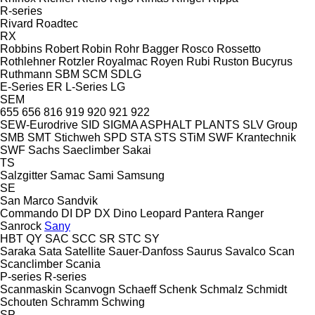
R-series
Rivard
Roadtec
RX
Robbins
Robert
Robin
Rohr Bagger
Rosco
Rossetto
Rothlehner
Rotzler
Royalmac
Royen
Rubi
Ruston Bucyrus
Ruthmann
SBM
SCM
SDLG
E-Series
ER
L-Series
LG
SEM
655
656
816
919
920
921
922
SEW-Eurodrive
SID
SIGMA ASPHALT PLANTS
SLV Group
SMB
SMT Stichweh
SPD
STA
STS
STiM
SWF Krantechnik
SWF
Sachs
Saeclimber
Sakai
TS
Salzgitter
Samac
Sami
Samsung
SE
San Marco
Sandvik
Commando
DI
DP
DX
Dino
Leopard
Pantera
Ranger
Sanrock
Sany
HBT
QY
SAC
SCC
SR
STC
SY
Saraka
Sata
Satellite
Sauer-Danfoss
Saurus
Savalco
Scan
Scanclimber
Scania
P-series
R-series
Scanmaskin
Scanvogn
Schaeff
Schenk
Schmalz
Schmidt
Schouten
Schramm
Schwing
SP