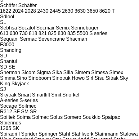
Schäfer
Schäffer
1622
2024
2028
2430
2445
2630
3630
3650
8620 T
Sdlool
SL
Sebhsa
Secatol
Secmair
Semix
Sennebogen
613
630
730
818
821
825
830
835
5500
S series
Sequani
Sermac
Sevencrane
Shacman
F3000
Shanding
SD
Shantui
SD
SE
Sherman
Sicom
Sigma
Sika
Silla
Simem
Simesa
Simex
Simma
Sino
Sinoboom
Sinotruk Howo
Sirl
Sisu
Sitrak
Sky
King
Skyjack
SJ
Skytrak
Smart
Smartlift
Smit
Snorkel
A-series
S-series
Socage
Soilmec
R312
SF
SM
SR
Soiltek
Soima
Solmec
Solus
Somero
Soukkio
Spatpac
Spierings
1265
SK
Spiradrill
Sprider
Springer
Stahl
Stahlwerk
Stainmann
Stalowa