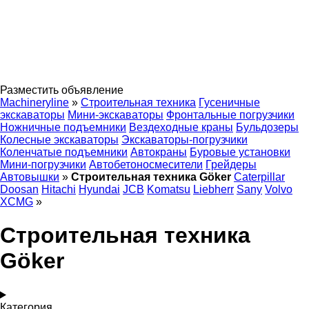
Разместить объявление
Machineryline
»
Строительная техника
Гусеничные
экскаваторы
Мини-экскаваторы
Фронтальные погрузчики
Ножничные подъемники
Вездеходные краны
Бульдозеры
Колесные экскаваторы
Экскаваторы-погрузчики
Коленчатые подъемники
Автокраны
Буровые установки
Мини-погрузчики
Автобетоносмесители
Грейдеры
Автовышки
»
Строительная техника Göker
Caterpillar
Doosan
Hitachi
Hyundai
JCB
Komatsu
Liebherr
Sany
Volvo
XCMG
»
Строительная техника
Göker
Категория