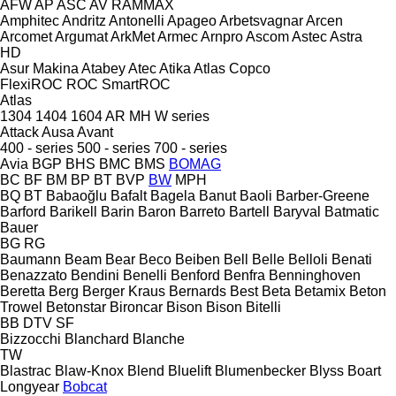
AFW
AP
ASC
AV
RAMMAX
Amphitec
Andritz
Antonelli
Apageo
Arbetsvagnar
Arcen
Arcomet
Argumat
ArkMet
Armec
Arnpro
Ascom
Astec
Astra
HD
Asur Makina
Atabey
Atec
Atika
Atlas Copco
FlexiROC
ROC
SmartROC
Atlas
1304
1404
1604
AR
MH
W series
Attack
Ausa
Avant
400 - series
500 - series
700 - series
Avia
BGP
BHS
BMC
BMS
BOMAG
BC
BF
BM
BP
BT
BVP
BW
MPH
BQ
BT
Babaoğlu
Bafalt
Bagela
Banut
Baoli
Barber-Greene
Barford
Barikell
Barin
Baron
Barreto
Bartell
Baryval
Batmatic
Bauer
BG
RG
Baumann
Beam
Bear
Beco
Beiben
Bell
Belle
Belloli
Benati
Benazzato
Bendini
Benelli
Benford
Benfra
Benninghoven
Beretta
Berg
Berger Kraus
Bernards
Best
Beta
Betamix
Beton
Trowel
Betonstar
Bironcar
Bison
Bison
Bitelli
BB
DTV
SF
Bizzocchi
Blanchard
Blanche
TW
Blastrac
Blaw-Knox
Blend
Bluelift
Blumenbecker
Blyss
Boart
Longyear
Bobcat