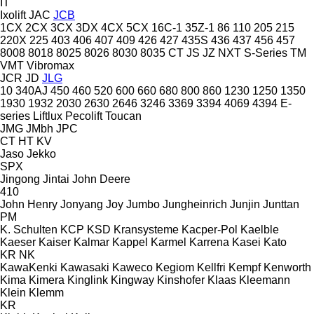
IT
Ixolift
JAC
JCB
1CX
2CX
3CX
3DX
4CX
5CX
16C-1
35Z-1
86
110
205
215
220X
225
403
406
407
409
426
427
435S
436
437
456
457
8008
8018
8025
8026
8030
8035
CT
JS
JZ
NXT
S-Series
TM
VMT
Vibromax
JCR
JD
JLG
10
340AJ
450
460
520
600
660
680
800
860
1230
1250
1350
1930
1932
2030
2630
2646
3246
3369
3394
4069
4394
E-
series
Liftlux
Pecolift
Toucan
JMG
JMbh
JPC
CT
HT
KV
Jaso
Jekko
SPX
Jingong
Jintai
John Deere
410
John Henry
Jonyang
Joy
Jumbo
Jungheinrich
Junjin
Junttan
PM
K. Schulten
KCP
KSD Kransysteme
Kacper-Pol
Kaelble
Kaeser
Kaiser
Kalmar
Kappel
Karmel
Karrena
Kasei
Kato
KR
NK
KawaKenki
Kawasaki
Kaweco
Kegiom
Kellfri
Kempf
Kenworth
Kima
Kimera
Kinglink
Kingway
Kinshofer
Klaas
Kleemann
Klein
Klemm
KR