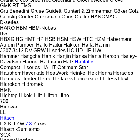
GMK
RT
TMS
Gru Benedini
Gruse
Guidetti
Guntert & Zimmerman
Göker
Gölz
Günstig
Günter Grossmann
Güriş
Güttler
HANOMAG
D-series
HARO
HBM
HBM-Nobas
BG
HBXG
HG
HMT
HP
HSB
HSM
HSW
HTC
HZM
Habermann
Aurum Pumpen
Hailo
Haitui
Hakken
Halla
Hamm
3307
3412
DV
GRW
H-series
HC
HD
HP
HW
Hammer
Hangcha
Hanix
Hanjin
Hansa
Hanta
Harcon
Harley-
Davidson
Harmet
Hartmann
Hatz
Haulotte
Compact
H-series
HA
HT
Optimum
Star
Hausherr
Haverkate
HeatWork
Heinkel
Hek
Henra
Heracles
Hercules
Herder
Hered
Herkules
Herrenknecht
Hess
HexL
Hidrokon
Hidromek
HMK
Hightop
Hikoki
Hilti
Hilton
Hino
700
Hinowa
LL
Hitachi
EX
KH
ZW
ZX
Zaxis
Hitachi-Sumitomo
SCX