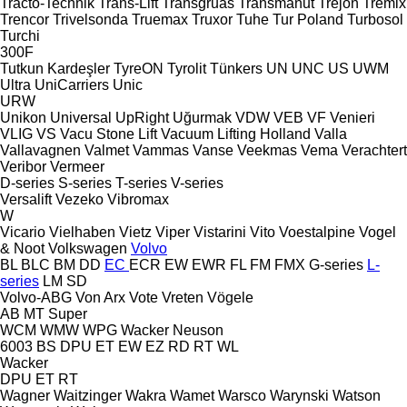
Tracto-Technik
Trans-Lift
Transgruas
Transmanut
Trejon
Tremix
Trencor
Trivelsonda
Truemax
Truxor
Tuhe
Tur Poland
Turbosol
Turchi
300F
Tutkun Kardeşler
TyreON
Tyrolit
Tünkers
UN
UNC
US
UWM
Ultra
UniCarriers
Unic
URW
Unikon
Universal
UpRight
Uğurmak
VDW
VEB
VF Venieri
VLIG
VS
Vacu Stone Lift
Vacuum Lifting Holland
Valla
Vallavagnen
Valmet
Vammas
Vanse
Veekmas
Vema
Verachtert
Veribor
Vermeer
D-series
S-series
T-series
V-series
Versalift
Vezeko
Vibromax
W
Vicario
Vielhaben
Vietz
Viper
Vistarini
Vito
Voestalpine
Vogel
& Noot
Volkswagen
Volvo
BL
BLC
BM
DD
EC
ECR
EW
EWR
FL
FM
FMX
G-series
L-
series
LM
SD
Volvo-ABG
Von Arx
Vote
Vreten
Vögele
AB
MT
Super
WCM
WMW
WPG
Wacker Neuson
6003
BS
DPU
ET
EW
EZ
RD
RT
WL
Wacker
DPU
ET
RT
Wagner
Waitzinger
Wakra
Wamet
Warsco
Warynski
Watson