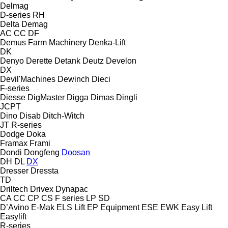
Delmag
D-series
RH
Delta
Demag
AC
CC
DF
Demus Farm Machinery
Denka-Lift
DK
Denyo
Derette
Detank
Deutz
Develon
DX
Devil'Machines
Dewinch
Dieci
F-series
Diesse
DigMaster
Digga
Dimas
Dingli
JCPT
Dino
Disab
Ditch-Witch
JT
R-series
Dodge
Doka
Framax
Frami
Dondi
Dongfeng
Doosan
DH
DL
DX
Dresser
Dressta
TD
Driltech
Drivex
Dynapac
CA
CC
CP
CS
F series
LP
SD
D’Avino
E-Mak
ELS Lift
EP Equipment
ESE
EWK
Easy Lift
Easylift
R-series