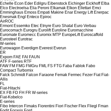
Echelle
Econ
Eder
Edilgru
Eibenstock
Eichinger
Eickhoff
Elba
Elco
Electroelsa
Elia Peroni
Elkamak
Elkon
Ellettari
Emci
Emminghaus
Emoss
Empati Makine
Enar
Energy Lift
Enerpac
Enesmak
Engl
Enteco
Epiroc
AirROC
Ermont
Essemko
Etec
Etnyre
Euro Shatal
Euro Verbau
Eurocomach
Eurogru
Eurolift
Euroline
Euromacchine
Euromate
Euromecc
Euromix MTP
EuropeLift
Euroscaffold
Eurosteel
Eurotrac
W-series
Eurowagon
Everdigm
Everest
Everun
ER
Expom
FAE
FAI
FAUN
ATF
F-series
RTF
FAW
FM
FMG
FMGru
FML
FS
FTG
Faba
Fablok
Fabo
Compact
Turbomix
Falck Schmidt
Falcon
Faraone
Femak
Fermec
Fezer
Fiat
Fiat-
Allis
FL
Fiat-Hitachi
EX
FB
FD
FH
FR
W-series
Fiat-Kobelco
E-series
Fibo Intercon
Fimaks
Fiorentini
Fiori
Fischer
Flex
Fliegl
Fman
Fodit
Forasis
Ford