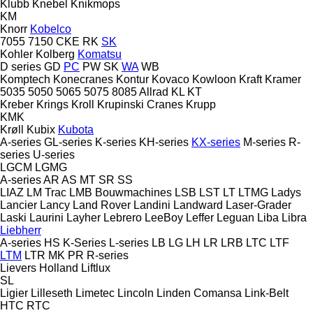
Klubb
Knebel
Knikmops
KM
Knorr
Kobelco
7055
7150
CKE
RK
SK
Kohler
Kolberg
Komatsu
D series
GD
PC
PW
SK
WA
WB
Komptech
Konecranes
Kontur
Kovaco
Kowloon
Kraft
Kramer
5035
5050
5065
5075
8085
Allrad
KL
KT
Kreber
Krings
Kroll
Krupinski Cranes
Krupp
KMK
Krøll
Kubix
Kubota
A-series
GL-series
K-series
KH-series
KX-series
M-series
R-
series
U-series
LGCM
LGMG
A-series
AR
AS
MT
SR
SS
LIAZ
LM Trac
LMB Bouwmachines
LSB
LST
LT
LTMG
Ladys
Lancier
Lancy
Land Rover
Landini
Landward
Laser-Grader
Laski
Laurini
Layher
Lebrero
LeeBoy
Leffer
Leguan
Liba
Libra
Liebherr
A-series
HS
K-Series
L-series
LB
LG
LH
LR
LRB
LTC
LTF
LTM
LTR
MK
PR
R-series
Lievers Holland
Liftlux
SL
Ligier
Lilleseth
Limetec
Lincoln
Linden Comansa
Link-Belt
HTC
RTC