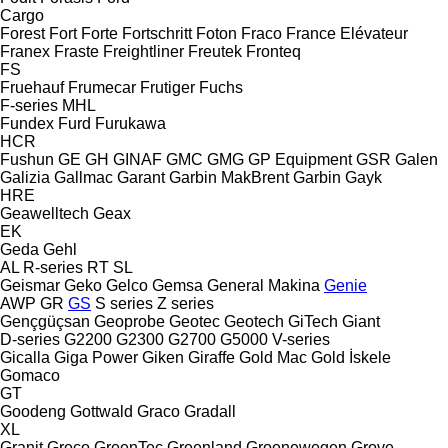
Cargo
Forest
Fort
Forte
Fortschritt
Foton
Fraco
France Elévateur
Franex
Fraste
Freightliner
Freutek
Fronteq
FS
Fruehauf
Frumecar
Frutiger
Fuchs
F-series
MHL
Fundex
Furd
Furukawa
HCR
Fushun
GE
GH
GINAF
GMC
GMG
GP Equipment
GSR
Galen
Galizia
Gallmac
Garant
Garbin MakBrent
Garbin
Gayk
HRE
Geawelltech
Geax
EK
Geda
Gehl
AL
R-series
RT
SL
Geismar
Geko
Gelco
Gemsa
General Makina
Genie
AWP
GR
GS
S series
Z series
Gençgüçsan
Geoprobe
Geotec
Geotech
GiTech
Giant
D-series
G2200
G2300
G2700
G5000
V-series
Gicalla
Giga Power
Giken
Giraffe
Gold Mac
Gold İskele
Gomaco
GT
Goodeng
Gottwald
Graco
Gradall
XL
Granit
Greco
GreenTec
Greenland
Groenewegen
Grove