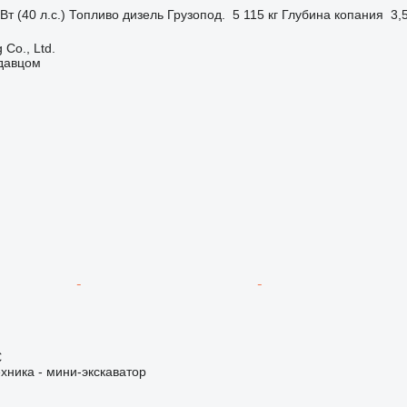
Вт (40 л.с.)
Топливо
дизель
Грузопод.
5 115 кг
Глубина копания
3,
 Co., Ltd.
одавцом
€
хника - мини-экскаватор