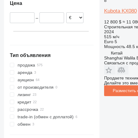
8
Цена
Бельгия
313
435S
3394
XS
KX185
U55
Kubota KX080
Испания
314
436
4069
XZ
U56
KX185-3
–
Литва
315
437
4394
ZL
12 800 $
≈ 11 08
Строительная те
Франция
316
456
E-series
2024
показать все
317
457
Liftlux
515 м/ч
Euro 5
318
8008
Pecolift
Мощность
48.5 к
319
8018
R-series
Китай
Тип объявления
320
8025
Toucan
Shanghai Walila 
Связаться с пр
321
8026
продажа
322
8030
аренда
Продаете техни
323
8035
аукцион
Делайте это вме
324
CT
от производителя
Разместить
325
JS
лизинг
326
JZ
кредит
329
NXT
рассрочка
330
S-Series
trade-in (обмен с доплатой)
336
TM
обмен
340
VMT