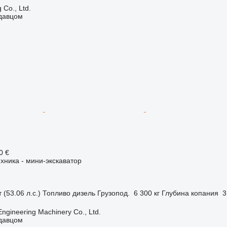
 Co., Ltd.
одавцом
0 €
хника - мини-экскаватор
 (53.06 л.с.)
Топливо
дизель
Грузопод.
6 300 кг
Глубина копания
3
Engineering Machinery Co., Ltd.
одавцом