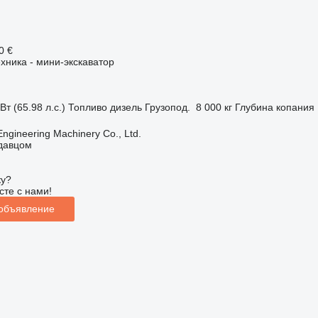
0 €
хника - мини-экскаватор
Вт (65.98 л.с.)
Топливо
дизель
Грузопод.
8 000 кг
Глубина копания
Engineering Machinery Co., Ltd.
одавцом
ку?
сте с нами!
 объявление