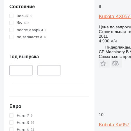
345
Vibromax
8
Состояние
349
350
новый
Kubota KX057
365
б/у
Цена по запросу
374
после аварии
Строительная те
390
2011
по запчастям
4 900 м/ч
395
Нидерланды,
416
CP Machinery B.
Связаться с пр
420
Год выпуска
424
426
–
428
430
432
434
444
Евро
589
10
Euro 2
826
Euro 3
Kubota Kx057
906
Euro 4