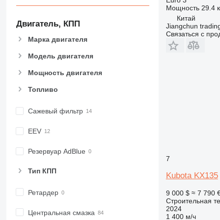
Мощность
29.4 к
973
Китай
980
Двигатель, КПП
Jiangchun trading
982
Связаться с пр
Марка двигателя
988
990
Модель двигателя
992
Мощность двигателя
AP
Топливо
C-series
CB
Сажевый фильтр
CS
D series
EEV
E-series
F-series
Резервуар AdBlue
7
GC
Тип КПП
IT
Kubota KX135
M-series
Ретардер
9 000 $
≈ 7 790 
MH
Строительная те
2024
NR
Центральная смазка
1 400 м/ч