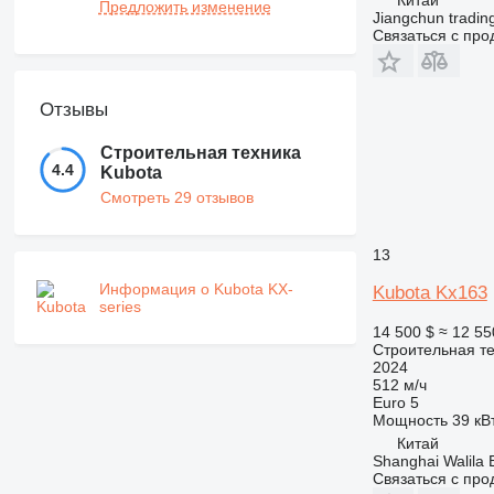
Предложить изменение
Jiangchun trading
Связаться с пр
Отзывы
Строительная техника
4.4
Kubota
Смотреть 29 отзывов
13
Информация о Kubota KX-
Kubota Kx163
series
14 500 $
≈ 12 55
Строительная те
2024
512 м/ч
Euro 5
Мощность
39 кВт
Китай
Shanghai Walila 
Связаться с пр