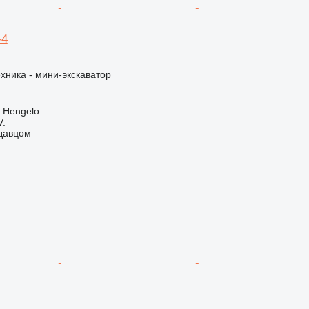
-4
хника - мини-экскаватор
 Hengelo
V.
одавцом