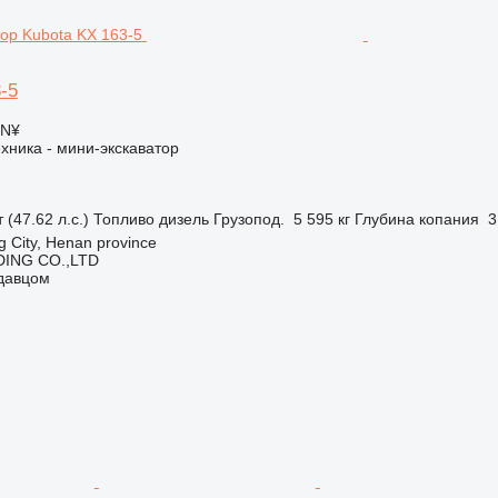
-5
CN¥
хника - мини-экскаватор
 (47.62 л.с.)
Топливо
дизель
Грузопод.
5 595 кг
Глубина копания
3
 City, Henan province
ING CO.,LTD
одавцом