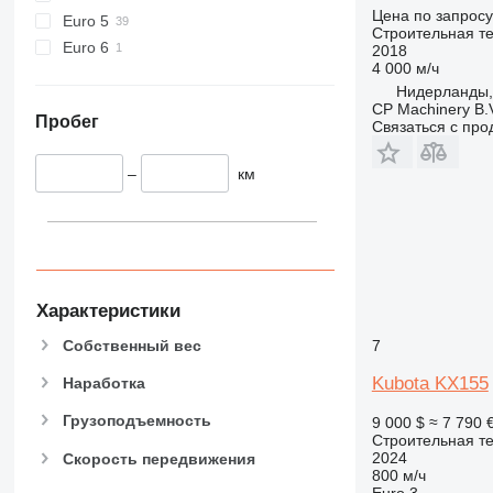
907
Цена по запросу
Euro 5
Строительная те
908
Euro 6
2018
910
4 000 м/ч
914
Нидерланды,
CP Machinery B.
918
Пробег
Связаться с пр
920
924
–
км
926
928
930
931
938
Характеристики
950
7
Собственный вес
953
955
Kubota KX155
Наработка
962
Грузоподъемность
9 000 $
≈ 7 790 
963
Строительная те
2024
Скорость передвижения
966
800 м/ч
972
Euro 3