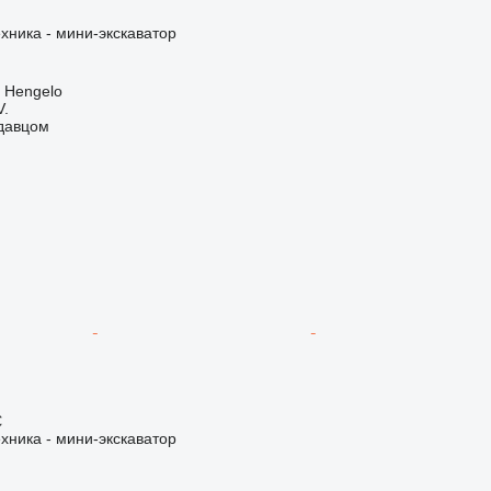
хника - мини-экскаватор
 Hengelo
V.
одавцом
€
хника - мини-экскаватор