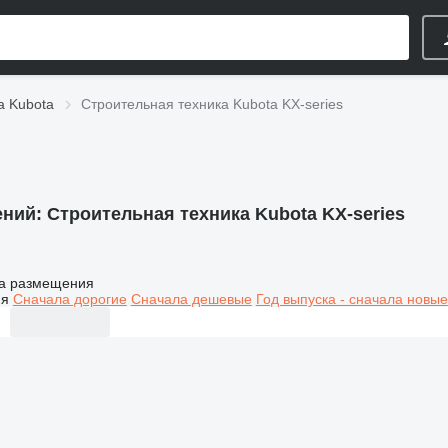
а Kubota
Строительная техника Kubota KX-series
ений:
Строительная техника Kubota KX-series
а размещения
ия
Сначала дорогие
Сначала дешевые
Год выпуска - сначала новые