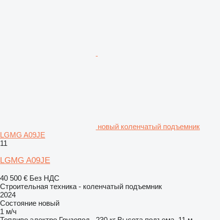
новый коленчатый подъемник
LGMG A09JE
11
LGMG A09JE
40 500 €
Без НДС
Строительная техника - коленчатый подъемник
2024
Состояние
новый
1 м/ч
Топливо
электро
Грузопод.
230 кг
Высота подъема
11 м