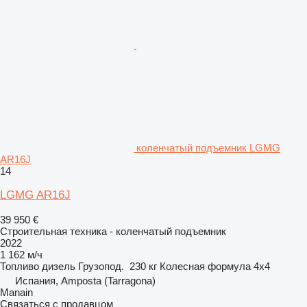
коленчатый подъемник LGMG
AR16J
14
LGMG AR16J
39 950 €
Строительная техника - коленчатый подъемник
2022
1 162 м/ч
Топливо
дизель
Грузопод.
230 кг
Колесная формула
4x4
Испания, Amposta (Tarragona)
Manain
Связаться с продавцом