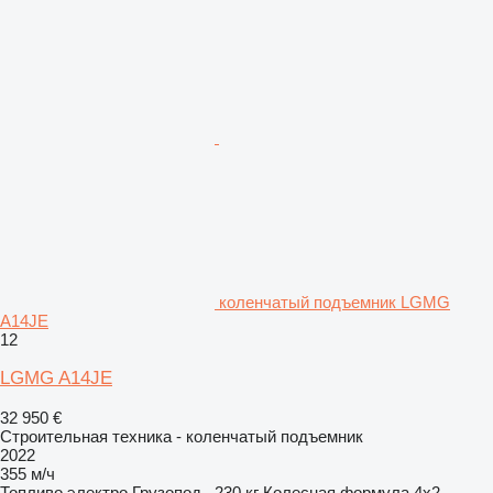
коленчатый подъемник LGMG
A14JE
12
LGMG A14JE
32 950 €
Строительная техника - коленчатый подъемник
2022
355 м/ч
Топливо
электро
Грузопод.
230 кг
Колесная формула
4x2