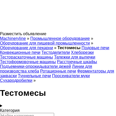
Разместить объявление
Machineryline
»
Промышленное оборудование
»
Оборудование для пищевой промышленности
»
Оборудование для пекарни
»
Тестомесы
Подовые печи
Конвекционные печи
Тестоделители
Хлеборезки
Тестораскаточные машины
Тележки для выпечки
Тестоформовочные машины
Расстоечные шкафы
Подъемники-опрокидыватели дежей
Линии для
производства хлеба
Ротационные печи
Ферментаторы для
закваски
Туннельные печи
Просеиватели муки
Сухародробилки
»
Тестомесы
Категория