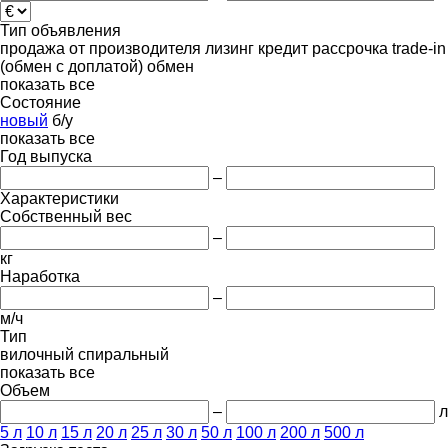
Тип объявления
продажа
от производителя
лизинг
кредит
рассрочка
trade-in
(обмен с доплатой)
обмен
показать все
Состояние
новый
б/у
показать все
Год выпуска
–
Характеристики
Собственный вес
–
кг
Наработка
–
м/ч
Тип
вилочный
спиральный
показать все
Объем
–
л
5 л
10 л
15 л
20 л
25 л
30 л
50 л
100 л
200 л
500 л