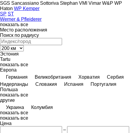
SGS
Sancassiano
Sottoriva
Stephan
VMI
Vimar
W&P
WP
Haton
WP Kemper
SP
ST
Werner & Pfleiderer
показать все
Место расположения
Поиск по радиусу
Эстония
Tartu
показать все
Европа
Германия
Великобритания
Хорватия
Сербия
Нидерланды
Словакия
Испания
Португалия
Польша
показать все
другие
Украина
Колумбия
показать все
показать все
Цена
–