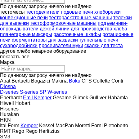
По данному запросу ничего не найдено
тестомесы
тестоделители
подовые печи
хлеборезки
конвекционные печи
тестораскаточные машины
тележки
для выпечки
тестоформовочные машины
подъемники-
опрокидыватели дежей
линии для производства хлеба
планетарные миксеры
расстоечные шкафы
ротационные
печи
ферментаторы для закваски
туннельные печи
сухародробилки
просеиватели муки
скалки для теста
другое хлебопекарное оборудование
показать все
Марка
По данному запросу ничего не найдено
Abat
Bertuetti
Bogazici Makina
Boku
CFS
Collette
Conti
Diosna
D-series
S-series
SP
W-series
Eberhardt
Emil Kemper
Gesame
Glimek
Gulliver
Habämfa
Hiwell
Hobart
H-series
Hurakan
HKN
Ital Form
Kemper
Kessel
MacPan
Moretti Forni
Pietroberto
RMT Rego
Rego Herlitzius
SM3