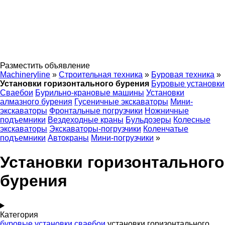
Разместить объявление
Machineryline
»
Строительная техника
»
Буровая техника
»
Установки горизонтального бурения
Буровые установки
Сваебои
Бурильно-крановые машины
Установки
алмазного бурения
Гусеничные экскаваторы
Мини-
экскаваторы
Фронтальные погрузчики
Ножничные
подъемники
Вездеходные краны
Бульдозеры
Колесные
экскаваторы
Экскаваторы-погрузчики
Коленчатые
подъемники
Автокраны
Мини-погрузчики
»
Установки горизонтального
бурения
Категория
буровые установки
сваебои
установки горизонтального