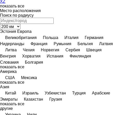
XZ
показать все
Место расположения
Поиск по радиусу
Эстония
Европа
Великобритания
Польша
Италия
Германия
Нидерланды
Франция
Румыния
Бельгия
Латвия
Литва
Чехия
Норвегия
Сербия
Швеция
Венгрия
Хорватия
Испания
Финляндия
Словакия
Болгария
показать все
Америка
США
Мексика
показать все
Азия
Китай
Израиль
Узбекистан
Турция
Арабские
Эмираты
Казахстан
Грузия
показать все
другие
Украина
Чили