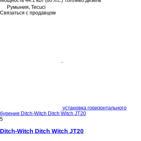
Мощность
44.1 кВт (60 л.с.)
Топливо
дизель
Румыния, Tecuci
Связаться с продавцом
установка горизонтального
бурения Ditch-Witch Ditch Witch JT20
5
Ditch-Witch Ditch Witch JT20