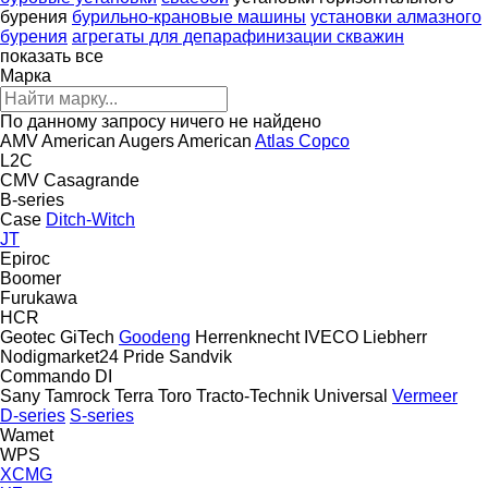
бурения
бурильно-крановые машины
установки алмазного
бурения
агрегаты для депарафинизации скважин
показать все
Марка
По данному запросу ничего не найдено
AMV
American Augers
American
Atlas Copco
L2C
CMV
Casagrande
B-series
Case
Ditch-Witch
JT
Epiroc
Boomer
Furukawa
HCR
Geotec
GiTech
Goodeng
Herrenknecht
IVECO
Liebherr
Nodigmarket24
Pride
Sandvik
Commando
DI
Sany
Tamrock
Terra
Toro
Tracto-Technik
Universal
Vermeer
D-series
S-series
Wamet
WPS
XCMG