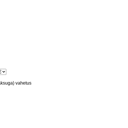
aksuga)
vahetus