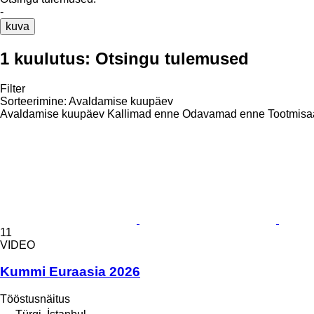
-
kuva
1 kuulutus:
Otsingu tulemused
Filter
Sorteerimine
:
Avaldamise kuupäev
Avaldamise kuupäev
Kallimad enne
Odavamad enne
Tootmisa
11
VIDEO
Kummi Euraasia 2026
Tööstusnäitus