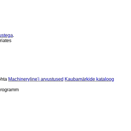
ustega
.
riates
ohta
Machineryline'i arvustused
Kaubamärkide kataloog
programm