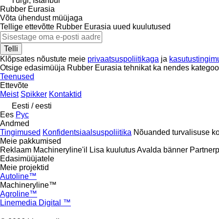
Türgi, İstanbul
Rubber Eurasia
Võta ühendust müüjaga
Tellige ettevõtte Rubber Eurasia uued kuulutused
Telli
Klõpsates nõustute meie
privaatsuspoliitikaga
ja
kasutustingim
Otsige edasimüüja Rubber Eurasia tehnikat ka nendes kategoo
Teenused
Ettevõte
Meist
Spikker
Kontaktid
Eesti / eesti
Ees
Рус
Andmed
Tingimused
Konfidentsiaalsuspoliitika
Nõuanded turvalisuse k
Meie pakkumised
Reklaam Machineryline'il
Lisa kuulutus
Avalda bänner
Partner
Edasimüüjatele
Meie projektid
Autoline™
Machineryline™
Agroline™
Linemedia Digital ™