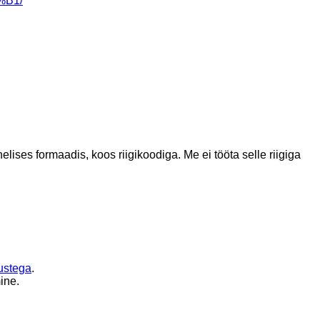
%B1/
helises formaadis, koos riigikoodiga.
Me ei tööta selle riigiga
ustega
.
ine.