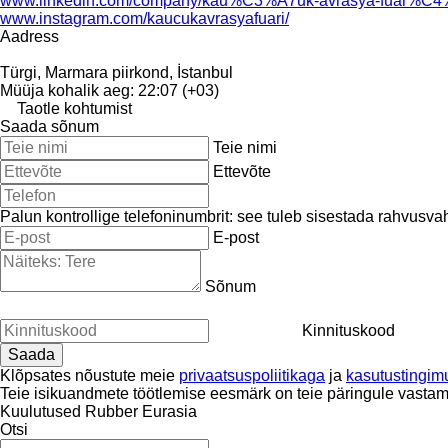
www.linkedin.com/company/kau%C3%A7uk-avrasya-fuar%C4
www.instagram.com/kaucukavrasyafuari/
Aadress
Türgi, Marmara piirkond, İstanbul
Müüja kohalik aeg: 22:07 (+03)
Taotle kohtumist
Saada sõnum
Teie nimi
Ettevõte
Palun kontrollige telefoninumbrit: see tuleb sisestada rahvusva
E-post
Sõnum
Kinnituskood
Klõpsates nõustute meie
privaatsuspoliitikaga
ja
kasutustingim
Teie isikuandmete töötlemise eesmärk on teie päringule vastam
Kuulutused Rubber Eurasia
Otsi