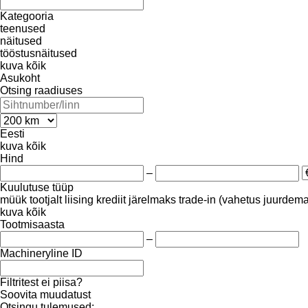
Kategooria
teenused
näitused
tööstusnäitused
kuva kõik
Asukoht
Otsing raadiuses
Eesti
kuva kõik
Hind
–
Kuulutuse tüüp
müük
tootjalt
liising
krediit
järelmaks
trade-in (vahetus juurdem
kuva kõik
Tootmisaasta
–
Machineryline ID
Filtritest ei piisa?
Soovita muudatust
Otsingu tulemused: