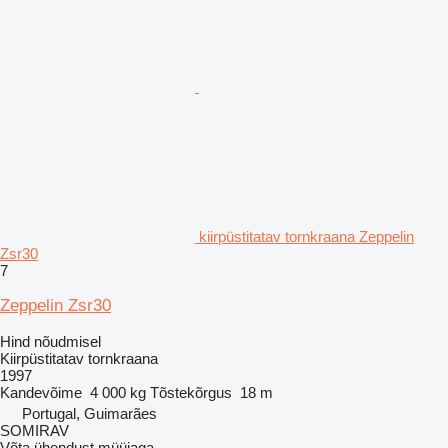
kiirpüstitatav tornkraana Zeppelin
Zsr30
7
Zeppelin Zsr30
Hind nõudmisel
Kiirpüstitatav tornkraana
1997
Kandevõime
4 000 kg
Tõstekõrgus
18 m
Portugal, Guimarães
SOMIRAV
Võta ühendust müüjaga