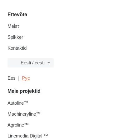
Ettevõte
Meist
Spikker
Kontaktid
Eesti / eesti
Ees
Рус
Meie projektid
Autoline™
Machineryline™
Agroline™
Linemedia Digital ™