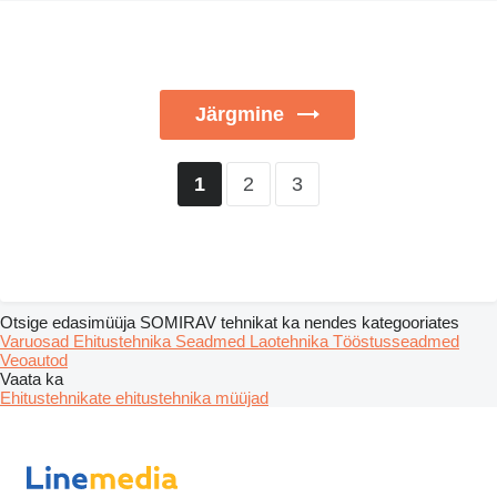
Järgmine
2
3
1
Otsige edasimüüja SOMIRAV tehnikat ka nendes kategooriates
Varuosad
Ehitustehnika
Seadmed
Laotehnika
Tööstusseadmed
Veoautod
Vaata ka
Ehitustehnikate ehitustehnika müüjad