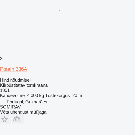
3
Potain 336A
Hind nõudmisel
Kiirpüstitatav tornkraana
1991
Kandevõime
4 000 kg
Tõstekõrgus
20 m
Portugal, Guimarães
SOMIRAV
Võta ühendust müüjaga