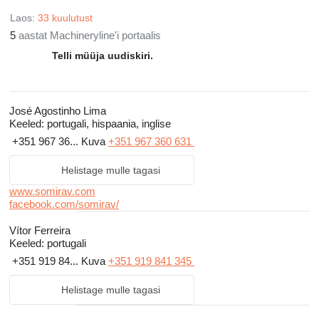
permitem à indústria uma total requalificação da sua atividade, e
que surpreendem e satisfazem cada vez mais os nossos
Laos:
33 kuulutust
5
aastat Machineryline'i portaalis
clientes.
Telli müüja uudiskiri.
José Agostinho Lima
Keeled:
portugali, hispaania, inglise
+351 967 36...
Kuva
+351 967 360 631
Helistage mulle tagasi
www.somirav.com
facebook.com/somirav/
Vítor Ferreira
Keeled:
portugali
+351 919 84...
Kuva
+351 919 841 345
Helistage mulle tagasi