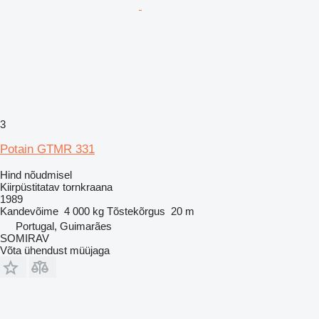
3
Potain GTMR 331
Hind nõudmisel
Kiirpüstitatav tornkraana
1989
Kandevõime
4 000 kg
Tõstekõrgus
20 m
Portugal, Guimarães
SOMIRAV
Võta ühendust müüjaga