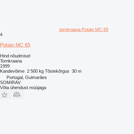
tornkraana Potain MC 65
4
Potain MC 65
Hind nõudmisel
Tornkraana
1999
Kandevõime
2 500 kg
Tõstekõrgus
30 m
Portugal, Guimarães
SOMIRAV
Võta ühendust müüjaga