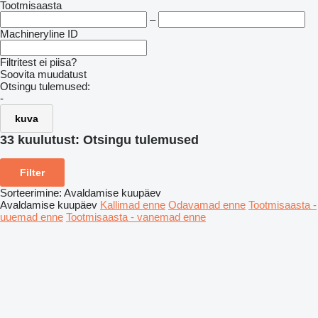
Tootmisaasta
–
Machineryline ID
Filtritest ei piisa?
Soovita muudatust
Otsingu tulemused:
-
kuva
33 kuulutust:
Otsingu tulemused
Filter
Sorteerimine
:
Avaldamise kuupäev
Avaldamise kuupäev
Kallimad enne
Odavamad enne
Tootmisaasta -
uuemad enne
Tootmisaasta - vanemad enne