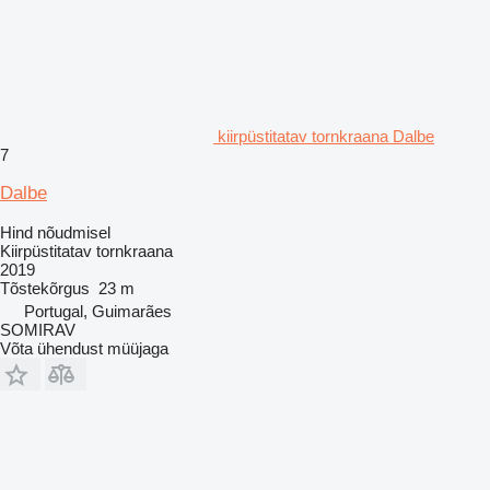
kiirpüstitatav tornkraana Dalbe
7
Dalbe
Hind nõudmisel
Kiirpüstitatav tornkraana
2019
Tõstekõrgus
23 m
Portugal, Guimarães
SOMIRAV
Võta ühendust müüjaga