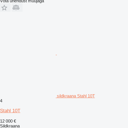
Võta ühendust müüjaga
sildkraana Stahl 10T
4
Stahl 10T
12 000 €
Sildkraana