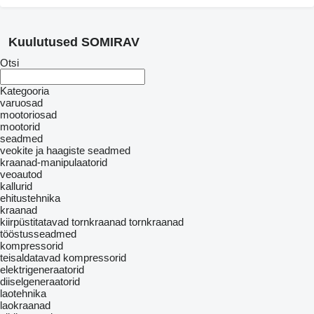
Kuulutused SOMIRAV
Otsi
Kategooria
varuosad
mootoriosad
mootorid
seadmed
veokite ja haagiste seadmed
kraanad-manipulaatorid
veoautod
kallurid
ehitustehnika
kraanad
kiirpüstitatavad tornkraanad
tornkraanad
tööstusseadmed
kompressorid
teisaldatavad kompressorid
elektrigeneraatorid
diiselgeneraatorid
laotehnika
laokraanad