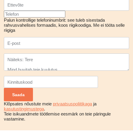
Palun kontrollige telefoninumbrit: see tuleb sisestada
rahvusvahelises formaadis, koos riigikoodiga.
Me ei tööta selle
riigiga
Klõpsates nõustute meie
privaatsuspoliitikaga
ja
kasutustingimustega
.
Teie isikuandmete töötlemise eesmärk on teie päringule
vastamine.