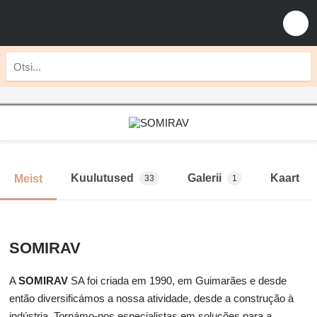
Kuulutused
Galerii
Kaart
Meist
33
1
SOMIRAV
A
SOMIRAV
SA foi criada em 1990, em Guimarães e desde
então diversificámos a nossa atividade, desde a construção à
indústria. Tornámo-nos especialistas em soluções para a