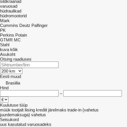
sildkraanad
varuosad
hüdraulikad
hüdromootorid
Mark
Cummins
Deutz
Palfinger
PK
Perkins
Potain
GTMR
MC
Stahl
kuva kõik
Asukoht
Otsing raadiuses
Eesti
muud
Brasiilia
Hind
–
Kuulutuse tüüp
müük
tootjalt
liising
krediit
järelmaks
trade-in (vahetus
juurdemaksuga)
vahetus
Seisukord
uus
kasutatud
varuosadeks