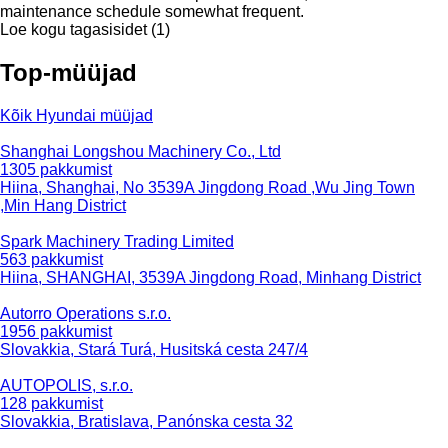
maintenance schedule somewhat frequent.
Loe kogu tagasisidet (1)
Top-müüjad
Kõik Hyundai müüjad
Shanghai Longshou Machinery Co., Ltd
1305 pakkumist
Hiina, Shanghai, No 3539A Jingdong Road ,Wu Jing Town
,Min Hang District
Spark Machinery Trading Limited
563 pakkumist
Hiina, SHANGHAI, 3539A Jingdong Road, Minhang District
Autorro Operations s.r.o.
1956 pakkumist
Slovakkia, Stará Turá, Husitská cesta 247/4
AUTOPOLIS, s.r.o.
128 pakkumist
Slovakkia, Bratislava, Panónska cesta 32