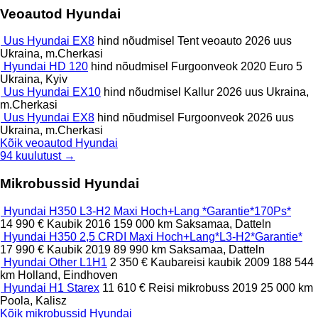
Veoautod Hyundai
Uus Hyundai EX8
hind nõudmisel
Tent veoauto
2026
uus
Ukraina, m.Cherkasi
Hyundai HD 120
hind nõudmisel
Furgoonveok
2020
Euro 5
Ukraina, Kyiv
Uus Hyundai EX10
hind nõudmisel
Kallur
2026
uus
Ukraina,
m.Cherkasi
Uus Hyundai EX8
hind nõudmisel
Furgoonveok
2026
uus
Ukraina, m.Cherkasi
Kõik veoautod Hyundai
94 kuulutust →
Mikrobussid Hyundai
Hyundai H350 L3-H2 Maxi Hoch+Lang *Garantie*170Ps*
14 990 €
Kaubik
2016
159 000 km
Saksamaa, Datteln
Hyundai H350 2,5 CRDI Maxi Hoch+Lang*L3-H2*Garantie*
17 990 €
Kaubik
2019
89 990 km
Saksamaa, Datteln
Hyundai Other L1H1
2 350 €
Kaubareisi kaubik
2009
188 544
km
Holland, Eindhoven
Hyundai H1 Starex
11 610 €
Reisi mikrobuss
2019
25 000 km
Poola, Kalisz
Kõik mikrobussid Hyundai