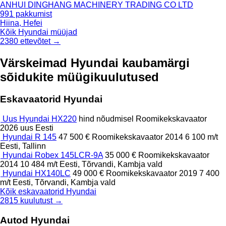
ANHUI DINGHANG MACHINERY TRADING CO LTD
991 pakkumist
Hiina, Hefei
Kõik Hyundai müüjad
2380 ettevõtet →
Värskeimad Hyundai kaubamärgi
sõidukite müügikuulutused
Eskavaatorid Hyundai
Uus Hyundai HX220
hind nõudmisel
Roomikekskavaator
2026
uus
Eesti
Hyundai R 145
47 500 €
Roomikekskavaator
2014
6 100 m/t
Eesti, Tallinn
Hyundai Robex 145LCR-9A
35 000 €
Roomikekskavaator
2014
10 484 m/t
Eesti, Tõrvandi, Kambja vald
Hyundai HX140LC
49 000 €
Roomikekskavaator
2019
7 400
m/t
Eesti, Tõrvandi, Kambja vald
Kõik eskavaatorid Hyundai
2815 kuulutust →
Autod Hyundai