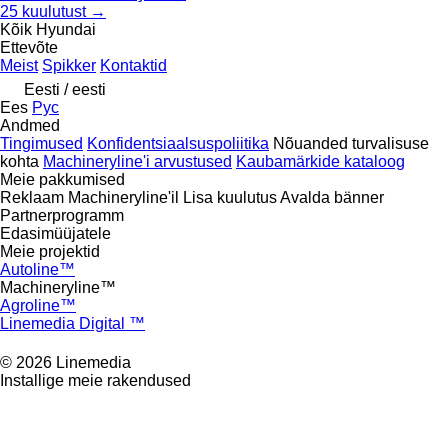
25 kuulutust →
Kõik Hyundai
Ettevõte
Meist
Spikker
Kontaktid
Eesti / eesti
Ees
Рус
Andmed
Tingimused
Konfidentsiaalsuspoliitika
Nõuanded turvalisuse
kohta
Machineryline'i arvustused
Kaubamärkide kataloog
Meie pakkumised
Reklaam Machineryline'il
Lisa kuulutus
Avalda bänner
Partnerprogramm
Edasimüüjatele
Meie projektid
Autoline™
Machineryline™
Agroline™
Linemedia Digital ™
© 2026 Linemedia
Installige meie rakendused