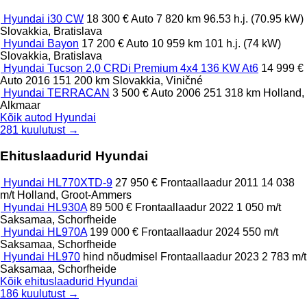
Hyundai i30 CW
18 300 €
Auto
7 820 km
96.53 h.j. (70.95 kW)
Slovakkia, Bratislava
Hyundai Bayon
17 200 €
Auto
10 959 km
101 h.j. (74 kW)
Slovakkia, Bratislava
Hyundai Tucson 2,0 CRDi Premium 4x4 136 KW At6
14 999 €
Auto
2016
151 200 km
Slovakkia, Viničné
Hyundai TERRACAN
3 500 €
Auto
2006
251 318 km
Holland,
Alkmaar
Kõik autod Hyundai
281 kuulutust →
Ehituslaadurid Hyundai
Hyundai HL770XTD-9
27 950 €
Frontaallaadur
2011
14 038
m/t
Holland, Groot-Ammers
Hyundai HL930A
89 500 €
Frontaallaadur
2022
1 050 m/t
Saksamaa, Schorfheide
Hyundai HL970A
199 000 €
Frontaallaadur
2024
550 m/t
Saksamaa, Schorfheide
Hyundai HL970
hind nõudmisel
Frontaallaadur
2023
2 783 m/t
Saksamaa, Schorfheide
Kõik ehituslaadurid Hyundai
186 kuulutust →