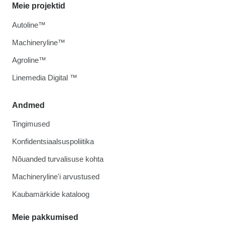
Meie projektid
Autoline™
Machineryline™
Agroline™
Linemedia Digital ™
Andmed
Tingimused
Konfidentsiaalsuspoliitika
Nõuanded turvalisuse kohta
Machineryline'i arvustused
Kaubamärkide kataloog
Meie pakkumised