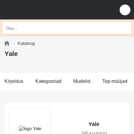
Kataloog
Yale
Kirjeldus
Kategooriad
Mudelid
Top-müüjad
Yale
246 kuulutust