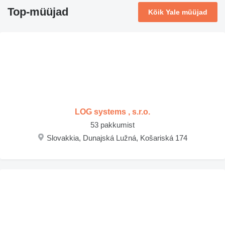
Top-müüjad
Kõik Yale müüjad
LOG systems , s.r.o.
53 pakkumist
Slovakkia, Dunajská Lužná, Košariská 174