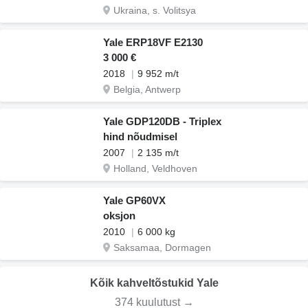
Ukraina, s. Volitsya
Yale ERP18VF E2130
3 000 €
2018
9 952 m/t
Belgia, Antwerp
Yale GDP120DB - Triplex
hind nõudmisel
2007
2 135 m/t
Holland, Veldhoven
Yale GP60VX
oksjon
2010
6 000 kg
Saksamaa, Dormagen
Kõik kahveltõstukid Yale
374 kuulutust →