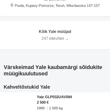
Poola, Kujawy-Pomorze, Toruń, Włocławska 147-157
Kõik Yale müüjad
247 ettevõtet →
Värskeimad Yale kaubamärgi sõidukite
müügikuulutused
Kahveltõstukid Yale
Yale GLP032UAV094
2 500 €
1980
1 500 kg