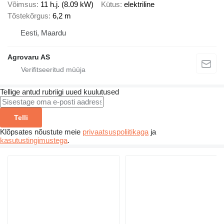
Võimsus
11 h.j. (8.09 kW)
Kütus
elektriline
Tõstekõrgus
6,2 m
Eesti, Maardu
Agrovaru AS
Tellige antud rubriigi uued kuulutused
Telli
Klõpsates nõustute meie
privaatsuspoliitikaga
ja
kasutustingimustega
.