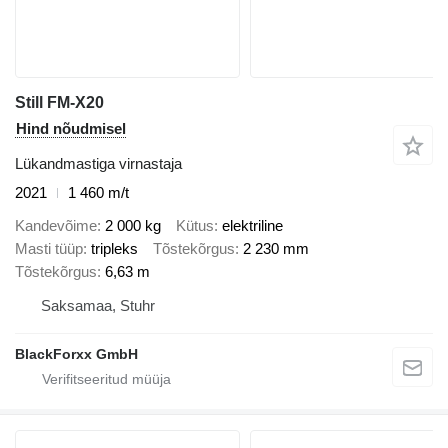
Still FM-X20
Hind nõudmisel
Lükandmastiga virnastaja
2021
1 460 m/t
Kandevõime
2 000 kg
Kütus
elektriline
Masti tüüp
tripleks
Tõstekõrgus
2 230 mm
Tõstekõrgus
6,63 m
Saksamaa, Stuhr
BlackForxx GmbH