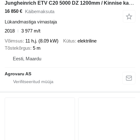
Jungheinrich ETV C20 5000 DZ 1200mm / Kinnise kabiiniga(ilma ukseta)
16 850 €
Käibemaksuta
Lükandmastiga virnastaja
2018
3 977 m/t
Võimsus
11 h.j. (8.09 kW)
Kütus
elektriline
Tõstekõrgus
5 m
Eesti, Maardu
Agrovaru AS