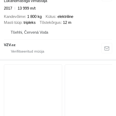
Lükandmastiga virnastaja
2017
13 999 m/t
Kandevõime
1 800 kg
Kütus
elektriline
Masti tüüp
tripleks
Tõstekõrgus
12 m
Tšehhi, Červená Voda
VZV.cz