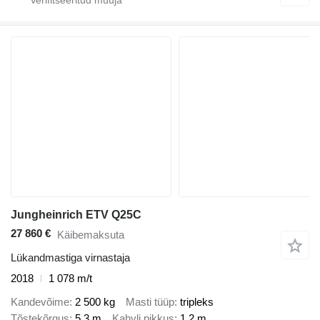
Jungheinrich ETV Q25C
27 860 €
Käibemaksuta
Lükandmastiga virnastaja
2018
1 078 m/t
Kandevõime
2 500 kg
Masti tüüp
tripleks
Tõstekõrgus
5,3 m
Kahvli pikkus
1,2 m