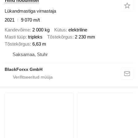
Hind nõudmisel
Lükandmastiga virnastaja
2021
9 070 m/t
Kandevõime
2 000 kg
Kütus
elektriline
Masti tüüp
tripleks
Tõstekõrgus
2 230 mm
Tõstekõrgus
6,63 m
Saksamaa, Stuhr
BlackForxx GmbH