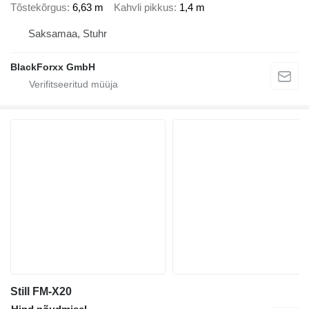
Tõstekõrgus
6,63 m
Kahvli pikkus
1,4 m
Saksamaa, Stuhr
BlackForxx GmbH
Still FM-X20