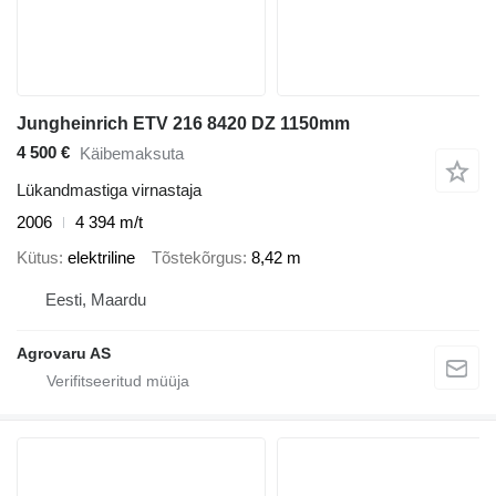
Jungheinrich ETV 216 8420 DZ 1150mm
4 500 €
Käibemaksuta
Lükandmastiga virnastaja
2006
4 394 m/t
Kütus
elektriline
Tõstekõrgus
8,42 m
Eesti, Maardu
Agrovaru AS