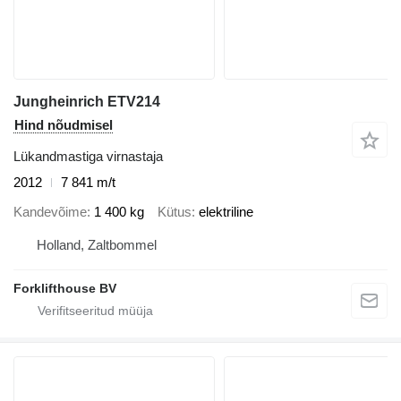
Jungheinrich ETV214
Hind nõudmisel
Lükandmastiga virnastaja
2012
7 841 m/t
Kandevõime
1 400 kg
Kütus
elektriline
Holland, Zaltbommel
Forklifthouse BV