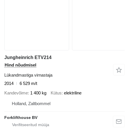
Jungheinrich ETV214
Hind nõudmisel
Lükandmastiga virnastaja
2014
6 529 m/t
Kandevõime
1 400 kg
Kütus
elektriline
Holland, Zaltbommel
Forklifthouse BV