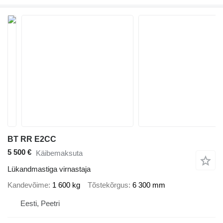
BT RR E2CC
5 500 €
Käibemaksuta
Lükandmastiga virnastaja
Kandevõime
1 600 kg
Tõstekõrgus
6 300 mm
Eesti, Peetri