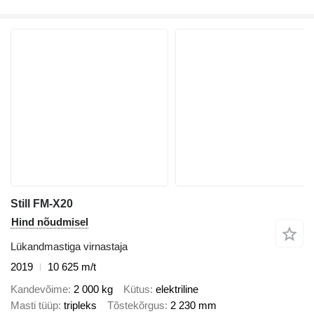
Still FM-X20
Hind nõudmisel
Lükandmastiga virnastaja
2019
10 625 m/t
Kandevõime
2 000 kg
Kütus
elektriline
Masti tüüp
tripleks
Tõstekõrgus
2 230 mm