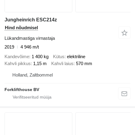
Jungheinrich ESC214z
Hind nõudmisel
Lükandmastiga virnastaja
2019
4 946 m/t
Kandevõime
1 400 kg
Kütus
elektriline
Kahvli pikkus
1,15 m
Kahvli laius
570 mm
Holland, Zaltbommel
Forklifthouse BV