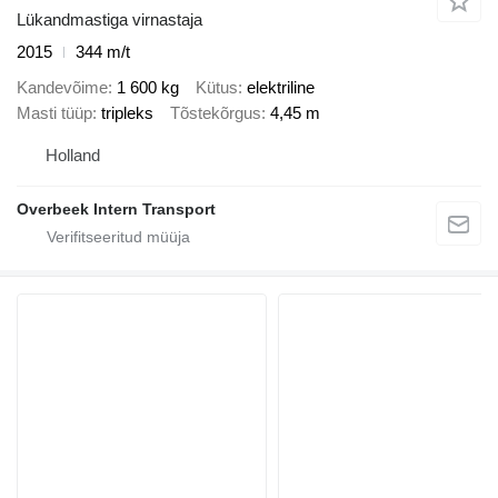
Lükandmastiga virnastaja
2015
344 m/t
Kandevõime
1 600 kg
Kütus
elektriline
Masti tüüp
tripleks
Tõstekõrgus
4,45 m
Holland
Overbeek Intern Transport