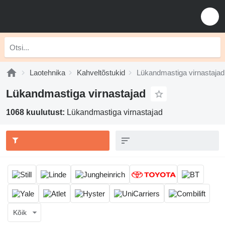
Laotehnika
Kahveltõstukid
Lükandmastiga virnastajad
Lükandmastiga virnastajad
1068 kuulutust:
Lükandmastiga virnastajad
Kõik