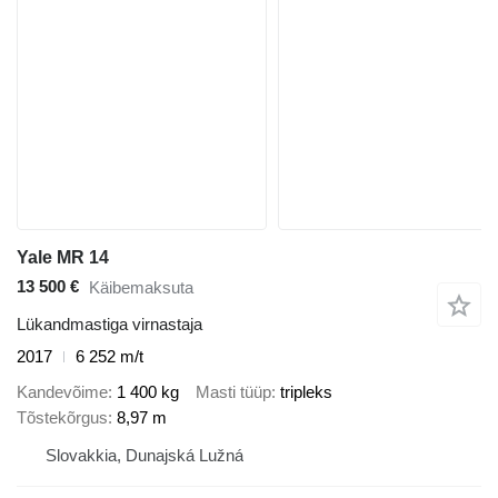
Yale MR 14
13 500 €
Käibemaksuta
Lükandmastiga virnastaja
2017
6 252 m/t
Kandevõime
1 400 kg
Masti tüüp
tripleks
Tõstekõrgus
8,97 m
Slovakkia, Dunajská Lužná