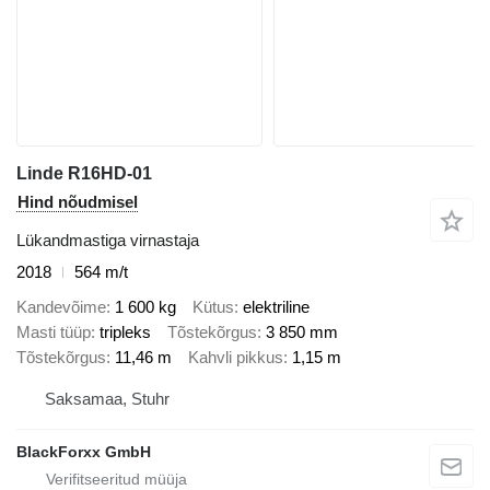
Linde R16HD-01
Hind nõudmisel
Lükandmastiga virnastaja
2018
564 m/t
Kandevõime
1 600 kg
Kütus
elektriline
Masti tüüp
tripleks
Tõstekõrgus
3 850 mm
Tõstekõrgus
11,46 m
Kahvli pikkus
1,15 m
Saksamaa, Stuhr
BlackForxx GmbH