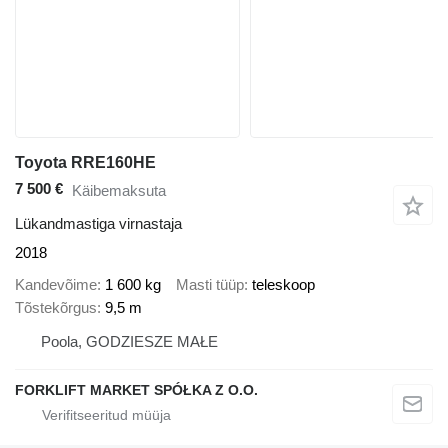
Toyota RRE160HE
7 500 €
Käibemaksuta
Lükandmastiga virnastaja
2018
Kandevõime
1 600 kg
Masti tüüp
teleskoop
Tõstekõrgus
9,5 m
Poola, GODZIESZE MAŁE
FORKLIFT MARKET SPÓŁKA Z O.O.