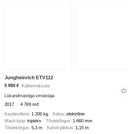
Jungheinrich ETV112
5 950 €
Käibemaksuta
Lükandmastiga virnastaja
2017
4 769 m/t
Kandevõime
1 200 kg
Kütus
elektriline
Masti tüüp
tripleks
Tõstekõrgus
1 660 mm
Tõstekõrgus
5,3 m
Kahvli pikkus
1,15 m