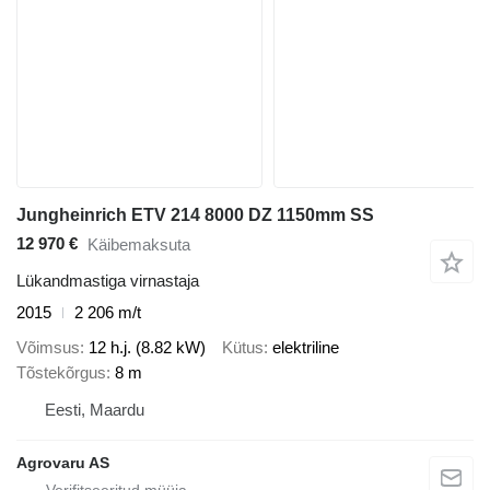
Jungheinrich ETV 214 8000 DZ 1150mm SS
12 970 €
Käibemaksuta
Lükandmastiga virnastaja
2015
2 206 m/t
Võimsus
12 h.j. (8.82 kW)
Kütus
elektriline
Tõstekõrgus
8 m
Eesti, Maardu
Agrovaru AS