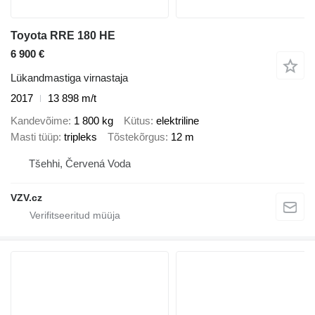
Toyota RRE 180 HE
6 900 €
Lükandmastiga virnastaja
2017
13 898 m/t
Kandevõime
1 800 kg
Kütus
elektriline
Masti tüüp
tripleks
Tõstekõrgus
12 m
Tšehhi, Červená Voda
VZV.cz