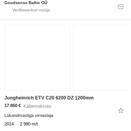
Goodsense Baltic OÜ
Jungheinrich ETV C20 6200 DZ 1200mm
17 850 €
Käibemaksuta
Lükandmastiga virnastaja
2014
2 980 m/t