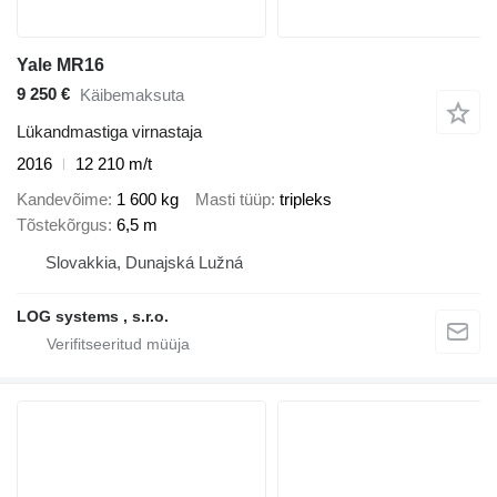
Yale MR16
9 250 €
Käibemaksuta
Lükandmastiga virnastaja
2016
12 210 m/t
Kandevõime
1 600 kg
Masti tüüp
tripleks
Tõstekõrgus
6,5 m
Slovakkia, Dunajská Lužná
LOG systems , s.r.o.