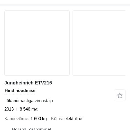
Jungheinrich ETV216
Hind nõudmisel
Lükandmastiga virnastaja
2013
8 546 m/t
Kandevõime
1 600 kg
Kütus
elektriline
Holland, Zaltbommel