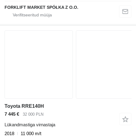
FORKLIFT MARKET SPÓŁKA Z O.O.
Toyota RRE140H
7 445 €
32 000 PLN
Lükandmastiga virnastaja
2018
11 000 m/t