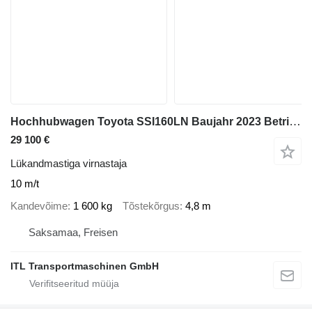
Hochhubwagen Toyota SSI160LN Baujahr 2023 Betriebsstunden 10
29 100 €
Lükandmastiga virnastaja
10 m/t
Kandevõime
1 600 kg
Tõstekõrgus
4,8 m
Saksamaa, Freisen
ITL Transportmaschinen GmbH