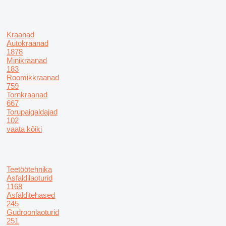
Kraanad
Autokraanad
1878
Minikraanad
183
Roomikkraanad
759
Tornkraanad
667
Torupaigaldajad
102
vaata kõiki
Teetöötehnika
Asfaldilaoturid
1168
Asfalditehased
245
Gudroonlaoturid
251