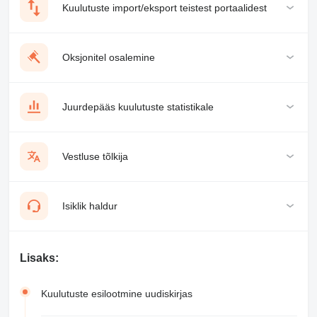
Kuulutuste import/eksport teistest portaalidest
Oksjonitel osalemine
Juurdepääs kuulutuste statistikale
Vestluse tõlkija
Isiklik haldur
Lisaks:
Kuulutuste esilootmine uudiskirjas