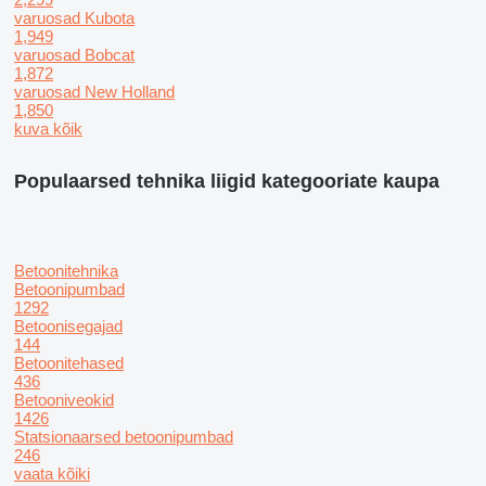
varuosad Kubota
1,949
varuosad Bobcat
1,872
varuosad New Holland
1,850
kuva kõik
Populaarsed tehnika liigid kategooriate kaupa
Betoonitehnika
Betoonipumbad
1292
Betoonisegajad
144
Betoonitehased
436
Betooniveokid
1426
Statsionaarsed betoonipumbad
246
vaata kõiki