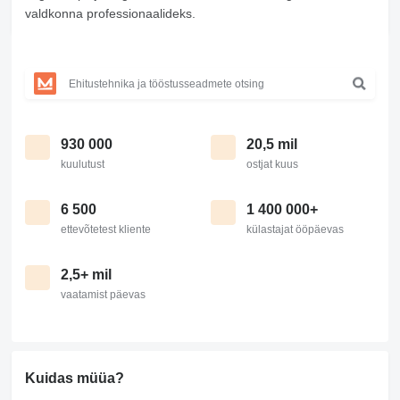
valdkonna professionaalideks.
930 000
20,5 mil
kuulutust
ostjat kuus
6 500
1 400 000+
ettevõtetest kliente
külastajat ööpäevas
2,5+ mil
vaatamist päevas
Kuidas müüa?