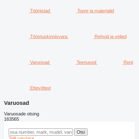
Tööriistad
Toore ja materjalid
Tööstuskinnisvara
Rehvid ja veljed
Varuosad
Teenused
Rent
Ettevõtted
Varuosad
Varuosade otsing
163565
Telli varuosa