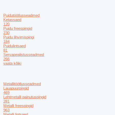
Puidutöötlusseadmed
Ketassaed
120
Puidu freespingid
230
Puidu lihvimispingi
184
Puidulintsaed
81
Servapealistusseadmed
266
vaata kõiki
Metallitöötlusseadmed
Lauapuurpingid
469
Lehtmetalli painutuspingid
281
Metalli freespingid
963
Metalli lintsaed