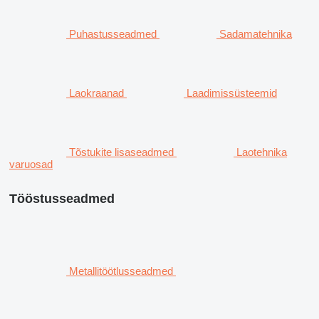
Puhastusseadmed
Sadamatehnika
Laokraanad
Laadimissüsteemid
Tõstukite lisaseadmed
Laotehnika
varuosad
Tööstusseadmed
Metallitöötlusseadmed