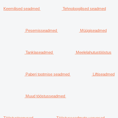
Keemilised seadmed
Tehnoloogilised seadmed
Pesemisseadmed
Müügiseadmed
Tanklaseadmed
Meelelahutustööstus
Paberi tootmise seadmed
Liftiseadmed
Muud tööstusseadmed
Tööstusteenused
Tööstusseadmete varuosad