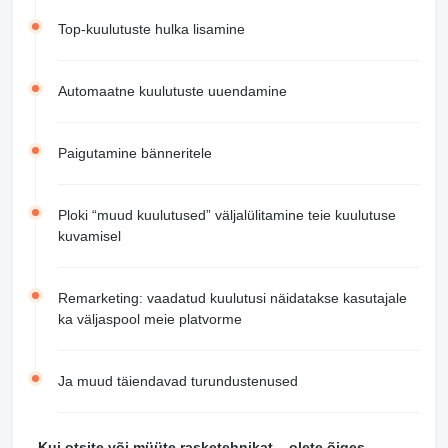
Top-kuulutuste hulka lisamine
Automaatne kuulutuste uuendamine
Paigutamine bänneritele
Ploki “muud kuulutused” väljalülitamine teie kuulutuse
kuvamisel
Remarketing: vaadatud kuulutusi näidatakse kasutajale
ka väljaspool meie platvorme
Ja muud täiendavad turundustenused
Kui otsite või müüte rasketehnikat – olete õiges