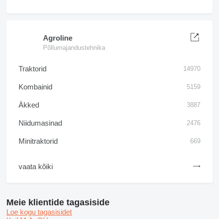
Agroline
Põllumajandustehnika
Traktorid
14970
Kombainid
5159
Äkked
3887
Niidumasinad
2476
Minitraktorid
669
vaata kõiki
Meie klientide tagasiside
Loe kogu tagasisidet