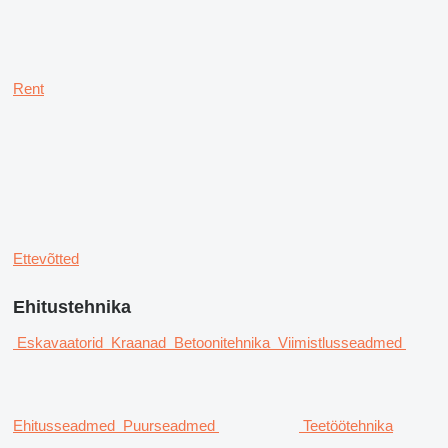
Rent
Ettevõtted
Ehitustehnika
Eskavaatorid
Kraanad
Betoonitehnika
Viimistlusseadmed
Ehitusseadmed
Puurseadmed
Teetöötehnika