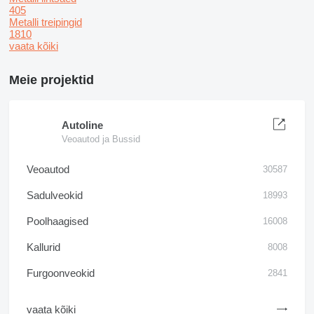
405
Metalli treipingid
1810
vaata kõiki
Meie projektid
Autoline
Veoautod ja Bussid
Veoautod
30587
Sadulveokid
18993
Poolhaagised
16008
Kallurid
8008
Furgoonveokid
2841
vaata kõiki