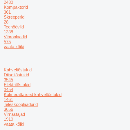
2480
Kompaktorid
361
Skreeperid
28
Teehöövlid
1338
Vibroplaadid
575
vaata kõiki
Kahveltõstukid
Diiseltõstukid
3545
Elektritõstukid
3454
Kolmerattalised kahveltõstukid
1461
Teleskooplaadurid
3656
Virnastajad
1910
vaata kõiki