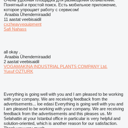
Понятный и простой поиск. Есть мобильное приложение,
которое упрощает работу с сервисом!
Araabia Ühendemiraadid
11 aastat veebisaidil
cxzheavyequipment
Safi Nahass
all okay .
Araabia Ühendemiraadid
2 aastat veebisaidil
VOGAMAKINA INDUSTRIAL PLANTS COMPANY Ltd.
Yusuf OZTURK
Everything is going well with you and I am pleased to be working
with your company. We are receiving feedback from the
advertisements...
loe edasi
Everything is going well with you and
I am pleased to be working with your company. We are receiving
feedback from the advertisements and this pleases us. Mr
Selahattin at your Istanbul office in particular is very helpful and
solution-oriented, which is another reason for our satisfaction.