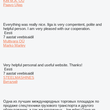
Keil M.A. OU
Paavo Uljas
Everything was really nice. Ilga is very compentent, polite and
helpful person. I am very pleased with our cooperation.
Eesti
7 aastat veebisaidil
Multivara OÜ
Marko Marley
Very helpful personal and useful website. Thanks!
Eesti
7 aastat veebisaidil
STEELMASHINES
Виталий
Одна из лучших международных торговых площадок по
продаже спецтехники грузового транспорта и другого
оборудования, а так же различных...
loe edasi
Одна из