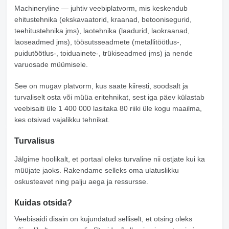
Machineryline
— juhtiv veebiplatvorm, mis keskendub
ehitustehnika (ekskavaatorid, kraanad, betoonisegurid,
teehitustehnika jms), laotehnika (laadurid, laokraanad,
laoseadmed jms), töösutsseadmete (metallitöötlus-,
puidutöötlus-, toiduainete-, trükiseadmed jms) ja nende
varuosade müümisele.
See on mugav platvorm, kus saate kiiresti, soodsalt ja
turvaliselt osta või müüa eritehnikat, sest iga päev külastab
veebisaiti üle 1 400 000 lasitaka 80 riiki üle kogu maailma,
kes otsivad vajalikku tehnikat.
Turvalisus
Jälgime hoolikalt, et portaal oleks turvaline nii ostjate kui ka
müüjate jaoks. Rakendame selleks oma ulatuslikku
oskusteavet ning palju aega ja ressursse.
Кuidas otsida?
Veebisaidi disain on kujundatud selliselt, et otsing oleks