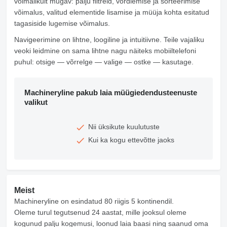
võimalikult mugav: palju filtreid, võrdlemise ja sorteerimise
võimalus, valitud elementide lisamise ja müüja kohta esitatud
tagasiside lugemise võimalus.
Navigeerimine on lihtne, loogiline ja intuitiivne. Teile vajaliku
veoki leidmine on sama lihtne nagu näiteks mobiiltelefoni
puhul: otsige — võrrelge — valige — ostke — kasutage.
Machineryline pakub laia müügiedendusteenuste
valikut
Nii üksikute kuulutuste
Kui ka kogu ettevõtte jaoks
Meist
Machineryline on esindatud 80 riigis 5 kontinendil.
Oleme turul tegutsenud 24 aastat, mille jooksul oleme
kogunud palju kogemusi, loonud laia baasi ning saanud oma