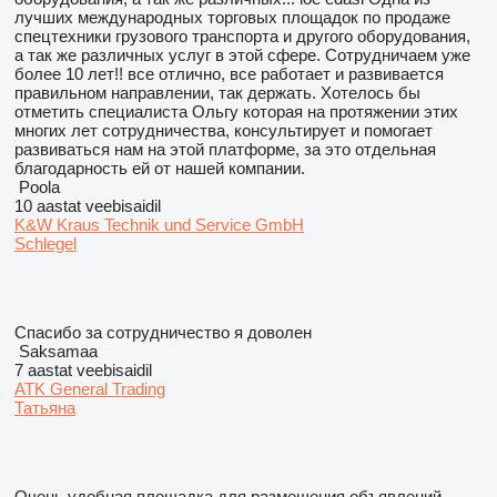
лучших международных торговых площадок по продаже
спецтехники грузового транспорта и другого оборудования,
а так же различных услуг в этой сфере. Сотрудничаем уже
более 10 лет!! все отлично, все работает и развивается
правильном направлении, так держать. Хотелось бы
отметить специалиста Ольгу которая на протяжении этих
многих лет сотрудничества, консультирует и помогает
развиваться нам на этой платформе, за это отдельная
благодарность ей от нашей компании.
Poola
10 aastat veebisaidil
K&W Kraus Technik und Service GmbH
Schlegel
Спасибо за сотрудничество я доволен
Saksamaa
7 aastat veebisaidil
ATK General Trading
Татьяна
Очень удобная площадка для размещения объявлений.