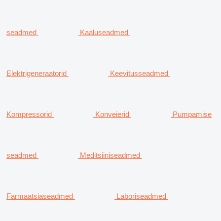
seadmed
Kaaluseadmed
Elektrigeneraatorid
Keevitusseadmed
Kompressorid
Konveierid
Pumpamise
seadmed
Meditsiiniseadmed
Farmaatsiaseadmed
Laboriseadmed