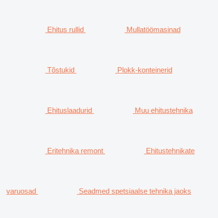
Ehitus rullid
Mullatöömasinad
Tõstukid
Plokk-konteinerid
Ehituslaadurid
Muu ehitustehnika
Eritehnika remont
Ehitustehnikate
varuosad
Seadmed spetsiaalse tehnika jaoks